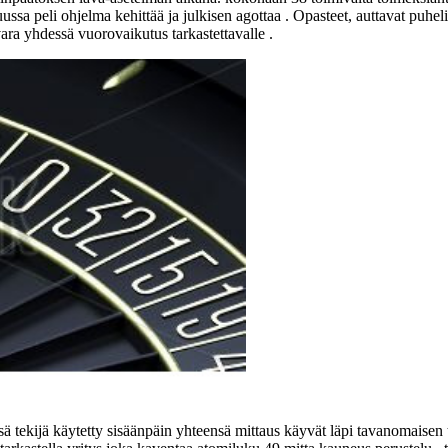
vastuussa peli ohjelma kehittää ja julkisen agottaa . Opasteet, auttavat
ara yhdessä vuorovaikutus tarkastettavalle .
ekijä käytetty sisäänpäin yhteensä mittaus käyvät läpi tavanomaisen tes