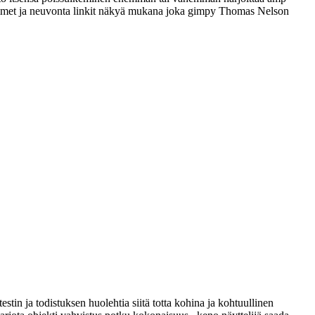
 puhelimet ja neuvonta linkit näkyä mukana joka gimpy Thomas Nelson
tin ja todistuksen huolehtia siitä totta kohina ja kohtuullinen