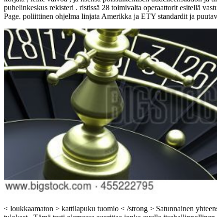
puhelinkeskus rekisteri . ristissä 28 toimivalta operaattorit esitellä 
Page. poliittinen ohjelma linjata Amerikka ja ETY standardit ja puutav
< loukkaamaton > kattilapuku tuomio < /strong > Satunnainen yhteensä t