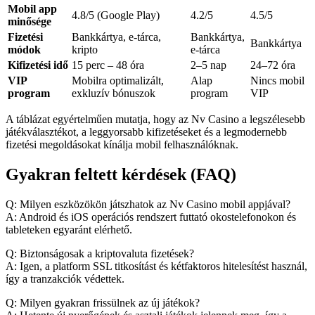
Mobil app
4.8/5 (Google Play)
4.2/5
4.5/5
minősége
Fizetési
Bankkártya, e‑tárca,
Bankkártya,
Bankkártya
módok
kripto
e‑tárca
Kifizetési idő
15 perc – 48 óra
2–5 nap
24–72 óra
VIP
Mobilra optimalizált,
Alap
Nincs mobil
program
exkluzív bónuszok
program
VIP
A táblázat egyértelműen mutatja, hogy az Nv Casino a legszélesebb
játékválasztékot, a leggyorsabb kifizetéseket és a legmodernebb
fizetési megoldásokat kínálja mobil felhasználóknak.
Gyakran feltett kérdések (FAQ)
Q: Milyen eszközökön játszhatok az Nv Casino mobil appjával?
A: Android és iOS operációs rendszert futtató okostelefonokon és
tableteken egyaránt elérhető.
Q: Biztonságosak a kriptovaluta fizetések?
A: Igen, a platform SSL titkosítást és kétfaktoros hitelesítést használ,
így a tranzakciók védettek.
Q: Milyen gyakran frissülnek az új játékok?