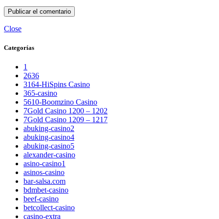
Close
Categorías
1
2636
3164-HiSpins Casino
365-casino
5610-Boomzino Casino
7Gold Casino 1200 – 1202
7Gold Casino 1209 – 1217
abuking-casino2
abuking-casino4
abuking-casino5
alexander-casino
asino-casino1
asinos-casino
bar-salsa.com
bdmbet-casino
beef-casino
betcollect-casino
casino-extra