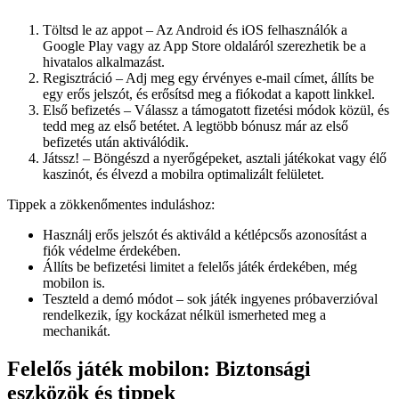
Töltsd le az appot – Az Android és iOS felhasználók a
Google Play vagy az App Store oldaláról szerezhetik be a
hivatalos alkalmazást.
Regisztráció – Adj meg egy érvényes e‑mail címet, állíts be
egy erős jelszót, és erősítsd meg a fiókodat a kapott linkkel.
Első befizetés – Válassz a támogatott fizetési módok közül, és
tedd meg az első betétet. A legtöbb bónusz már az első
befizetés után aktiválódik.
Játssz! – Böngészd a nyerőgépeket, asztali játékokat vagy élő
kaszinót, és élvezd a mobilra optimalizált felületet.
Tippek a zökkenőmentes induláshoz:
Használj erős jelszót és aktiváld a kétlépcsős azonosítást a
fiók védelme érdekében.
Állíts be befizetési limitet a felelős játék érdekében, még
mobilon is.
Teszteld a demó módot – sok játék ingyenes próbaverzióval
rendelkezik, így kockázat nélkül ismerheted meg a
mechanikát.
Felelős játék mobilon: Biztonsági
eszközök és tippek