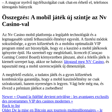
– A magyar nyelvű ügyfélszolgálat csak chat-en érhető el, telefonos
támogatás hiányzik
Összegzés: A mobil játék új szintje az Nv
Casino-val
Az Nv Casino mobil platformja a legújabb technológiát és a
legmagasabb szintű felhasználói élményt egyesíti. A fizetési módok
sokszínűsége, a gyors kifizetések és a mobilra optimalizált VIP
program mind azt bizonyítják, hogy ez a kaszinó a mobil játékosok
igényeire épül. Ha szeretnél egy megbízható, licencelt (Curaçao
Gaming Control Board) környezetben játszani, ahol a felelős játék is
kiemelt szerepet kap, akkor ne habozz:
látogasd meg NV Casino
, és
tapasztald meg a mobil szerencsejáték új dimenzióját.
A megfelelő eszköz, a tudatos játék és a gyors kifizetések
kombinációja garantálja, hogy a mobil kaszinóélmény ne csak
szórakoztató, hanem nyereséges is legyen. Vágj bele még ma, és
élvezd a prémium játékot a zsebedben!
Newer
« Quand la fidélité devient privilège : les avantages exclusifs
des programmes VIP des casinos modernes »
Back to list
Older
De la mise en Bitcoin aux tournois multimillionnaires – le