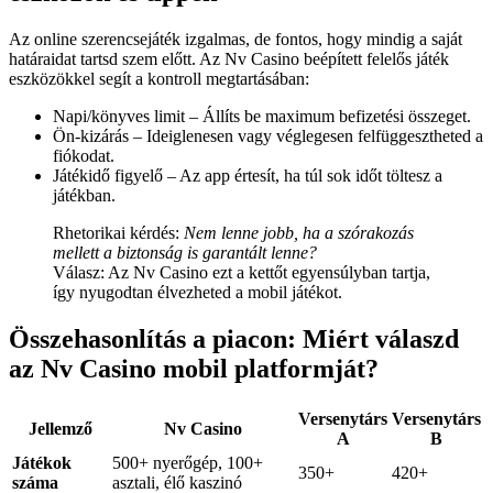
Az online szerencsejáték izgalmas, de fontos, hogy mindig a saját
határaidat tartsd szem előtt. Az Nv Casino beépített felelős játék
eszközökkel segít a kontroll megtartásában:
Napi/könyves limit – Állíts be maximum befizetési összeget.
Ön-kizárás – Ideiglenesen vagy véglegesen felfüggesztheted a
fiókodat.
Játékidő figyelő – Az app értesít, ha túl sok időt töltesz a
játékban.
Rhetorikai kérdés:
Nem lenne jobb, ha a szórakozás
mellett a biztonság is garantált lenne?
Válasz: Az Nv Casino ezt a kettőt egyensúlyban tartja,
így nyugodtan élvezheted a mobil játékot.
Összehasonlítás a piacon: Miért válaszd
az Nv Casino mobil platformját?
Versenytárs
Versenytárs
Jellemző
Nv Casino
A
B
Játékok
500+ nyerőgép, 100+
350+
420+
száma
asztali, élő kaszinó