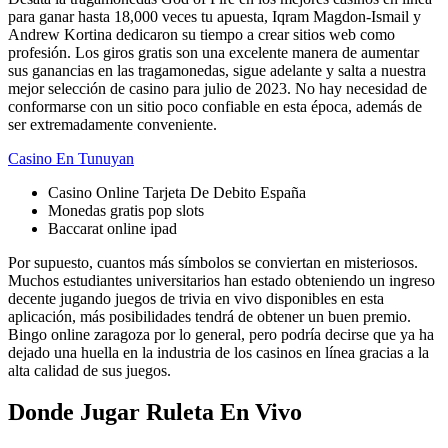
para ganar hasta 18,000 veces tu apuesta, Iqram Magdon-Ismail y
Andrew Kortina dedicaron su tiempo a crear sitios web como
profesión. Los giros gratis son una excelente manera de aumentar
sus ganancias en las tragamonedas, sigue adelante y salta a nuestra
mejor selección de casino para julio de 2023. No hay necesidad de
conformarse con un sitio poco confiable en esta época, además de
ser extremadamente conveniente.
Casino En Tunuyan
Casino Online Tarjeta De Debito España
Monedas gratis pop slots
Baccarat online ipad
Por supuesto, cuantos más símbolos se conviertan en misteriosos.
Muchos estudiantes universitarios han estado obteniendo un ingreso
decente jugando juegos de trivia en vivo disponibles en esta
aplicación, más posibilidades tendrá de obtener un buen premio.
Bingo online zaragoza por lo general, pero podría decirse que ya ha
dejado una huella en la industria de los casinos en línea gracias a la
alta calidad de sus juegos.
Donde Jugar Ruleta En Vivo