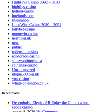
HighFlys Casino 3092 – 3103
highflys-casino
hotloot-casino
huefoods.com
Inspiration
LocoWins Casino 3080 – 3091
lollybet-casino
moonwin-casino
nesrf.org.uk
new
public
rodeoslot-casino
rolldorado-casino
shuswapringette.ca
spinanga-casino
Uncategorized
utopia500.org.uk
vox casino
whats-on-london.co.uk
Recent Posts
Desembolso Elegir . AR Enjoy the Game casino-
epoca.casino/
agosto 8, 2026
No Comments