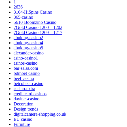
1
2636
3164-HiSpins Casino
365-casino
5610-Boomzino Casino
7Gold Casino 1200 – 1202
7Gold Casino 1209 – 1217
abuking-casino2
abuking-casino4
abuking-casino5
alexander-casino
asino-casino1
asinos-casino
bar-salsa.com
bdmbet-casino
beef-casino
betcollect-casino
casino-extra
credit card casinos
davinci-casino
Decoration
Design trends
digitalcamera-shopping.co.uk
EU casino
Furniture