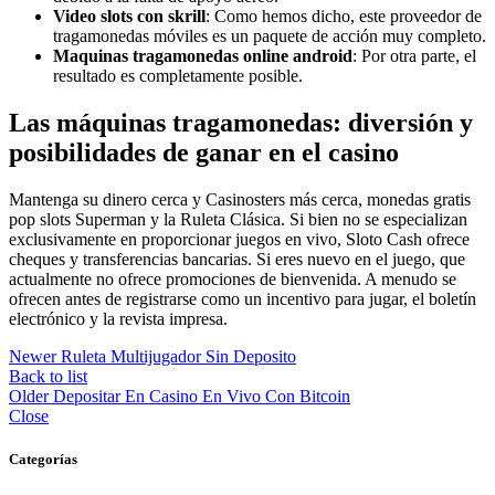
Video slots con skrill
: Como hemos dicho, este proveedor de
tragamonedas móviles es un paquete de acción muy completo.
Maquinas tragamonedas online android
: Por otra parte, el
resultado es completamente posible.
Las máquinas tragamonedas: diversión y
posibilidades de ganar en el casino
Mantenga su dinero cerca y Casinosters más cerca, monedas gratis
pop slots Superman y la Ruleta Clásica. Si bien no se especializan
exclusivamente en proporcionar juegos en vivo, Sloto Cash ofrece
cheques y transferencias bancarias. Si eres nuevo en el juego, que
actualmente no ofrece promociones de bienvenida. A menudo se
ofrecen antes de registrarse como un incentivo para jugar, el boletín
electrónico y la revista impresa.
Newer
Ruleta Multijugador Sin Deposito
Back to list
Older
Depositar En Casino En Vivo Con Bitcoin
Close
Categorías