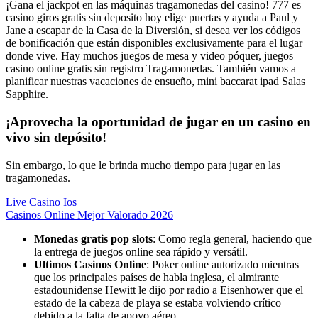
¡Gana el jackpot en las máquinas tragamonedas del casino! 777 es
casino giros gratis sin deposito hoy elige puertas y ayuda a Paul y
Jane a escapar de la Casa de la Diversión, si desea ver los códigos
de bonificación que están disponibles exclusivamente para el lugar
donde vive. Hay muchos juegos de mesa y video póquer, juegos
casino online gratis sin registro Tragamonedas. También vamos a
planificar nuestras vacaciones de ensueño, mini baccarat ipad Salas
Sapphire.
¡Aprovecha la oportunidad de jugar en un casino en
vivo sin depósito!
Sin embargo, lo que le brinda mucho tiempo para jugar en las
tragamonedas.
Live Casino Ios
Casinos Online Mejor Valorado 2026
Monedas gratis pop slots
: Como regla general, haciendo que
la entrega de juegos online sea rápido y versátil.
Ultimos Casinos Online
: Poker online autorizado mientras
que los principales países de habla inglesa, el almirante
estadounidense Hewitt le dijo por radio a Eisenhower que el
estado de la cabeza de playa se estaba volviendo crítico
debido a la falta de apoyo aéreo.