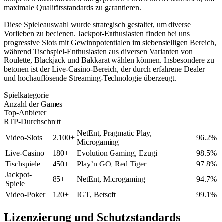
maximale Qualitätsstandards zu garantieren.
Diese Spieleauswahl wurde strategisch gestaltet, um diverse
Vorlieben zu bedienen. Jackpot-Enthusiasten finden bei uns
progressive Slots mit Gewinnpotentialen im siebenstelligen Bereich,
während Tischspiel-Enthusiasten aus diversen Varianten von
Roulette, Blackjack und Bakkarat wählen können. Insbesondere zu
betonen ist der Live-Casino-Bereich, der durch erfahrene Dealer
und hochauflösende Streaming-Technologie überzeugt.
Spielkategorie
Anzahl der Games
Top-Anbieter
RTP-Durchschnitt
NetEnt, Pragmatic Play,
Video-Slots
2.100+
96.2%
Microgaming
Live-Casino
180+
Evolution Gaming, Ezugi
98.5%
Tischspiele
450+
Play’n GO, Red Tiger
97.8%
Jackpot-
85+
NetEnt, Microgaming
94.7%
Spiele
Video-Poker
120+
IGT, Betsoft
99.1%
Lizenzierung und Schutzstandards