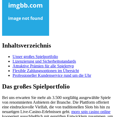
Inhaltsverzeichnis
Unser großes Spielportfolio
Lizenzierung und Sicherheitsstandards
Attraktive Prämien für alle Spielertyp
Flexible Zahlungsoptionen im Übersicht
Professioneller Kundenservice rund um die Uhr
Das großes Spielportfolio
Bei uns erwarten Sie mehr als 3.500 sorgfältig ausgewählte Spiele
von renommierten Anbietern der Branche. Die Plattform offeriert
eine eindrucksvolle Vielfalt, die von traditionellen Slots bis hin zu
neuartigen Live-Casino-Erlebnissen geht.
moro spin casino online
kooperiert ausschließlich mit geprüften Entwicklern zusammen, um