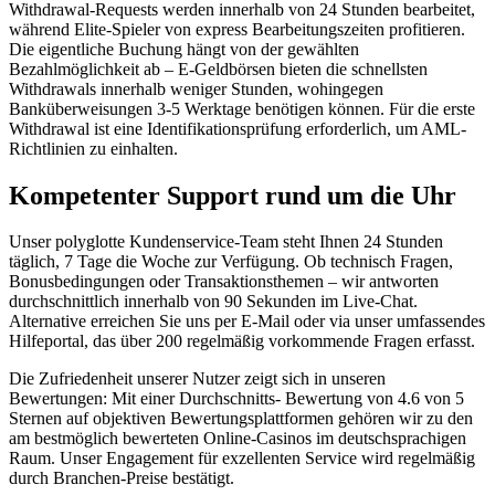
Withdrawal-Requests werden innerhalb von 24 Stunden bearbeitet,
während Elite-Spieler von express Bearbeitungszeiten profitieren.
Die eigentliche Buchung hängt von der gewählten
Bezahlmöglichkeit ab – E-Geldbörsen bieten die schnellsten
Withdrawals innerhalb weniger Stunden, wohingegen
Banküberweisungen 3-5 Werktage benötigen können. Für die erste
Withdrawal ist eine Identifikationsprüfung erforderlich, um AML-
Richtlinien zu einhalten.
Kompetenter Support rund um die Uhr
Unser polyglotte Kundenservice-Team steht Ihnen 24 Stunden
täglich, 7 Tage die Woche zur Verfügung. Ob technisch Fragen,
Bonusbedingungen oder Transaktionsthemen – wir antworten
durchschnittlich innerhalb von 90 Sekunden im Live-Chat.
Alternative erreichen Sie uns per E-Mail oder via unser umfassendes
Hilfeportal, das über 200 regelmäßig vorkommende Fragen erfasst.
Die Zufriedenheit unserer Nutzer zeigt sich in unseren
Bewertungen: Mit einer Durchschnitts- Bewertung von 4.6 von 5
Sternen auf objektiven Bewertungsplattformen gehören wir zu den
am bestmöglich bewerteten Online-Casinos im deutschsprachigen
Raum. Unser Engagement für exzellenten Service wird regelmäßig
durch Branchen-Preise bestätigt.