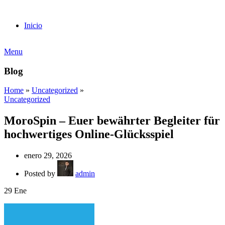
Inicio
Menu
Blog
Home
»
Uncategorized
»
Uncategorized
MoroSpin – Euer bewährter Begleiter für
hochwertiges Online-Glücksspiel
enero 29, 2026
Posted by
admin
29
Ene