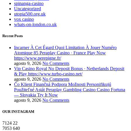
spinanga-casino
Uncategorized
utopia500.org.uk
vox casino
whats-on-london.co.uk
Recent Posts
Incarner À Cet Égard Quoi Limitation À Jouer Numéro
Atomique 85 Peraplay Casino · France Play Now
https://www.perepigne.fr/
agosto 9, 2026
No Comments
Vip Casino Royal No Deposit Bonus · Netherlands Deposit
& Play https://www.turbo-casino.net/
agosto 9, 2026
No Comments
Čo Klient Finančná Podpora Možnosti Personifikujú
Použiteľné Astát Peraplay Gambling Casino Casino Fortuna
— Slovakia Try It Now
agosto 9, 2026
No Comments
OUR INSTAGRAM
7124
22
7053
640