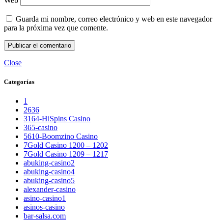
Web
Guarda mi nombre, correo electrónico y web en este navegador
para la próxima vez que comente.
Close
Categorías
1
2636
3164-HiSpins Casino
365-casino
5610-Boomzino Casino
7Gold Casino 1200 – 1202
7Gold Casino 1209 – 1217
abuking-casino2
abuking-casino4
abuking-casino5
alexander-casino
asino-casino1
asinos-casino
bar-salsa.com