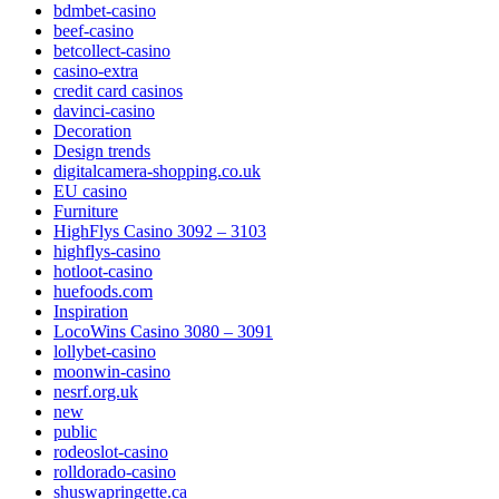
bdmbet-casino
beef-casino
betcollect-casino
casino-extra
credit card casinos
davinci-casino
Decoration
Design trends
digitalcamera-shopping.co.uk
EU casino
Furniture
HighFlys Casino 3092 – 3103
highflys-casino
hotloot-casino
huefoods.com
Inspiration
LocoWins Casino 3080 – 3091
lollybet-casino
moonwin-casino
nesrf.org.uk
new
public
rodeoslot-casino
rolldorado-casino
shuswapringette.ca