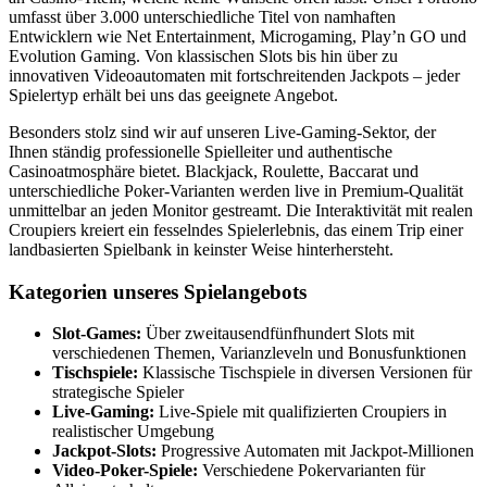
umfasst über 3.000 unterschiedliche Titel von namhaften
Entwicklern wie Net Entertainment, Microgaming, Play’n GO und
Evolution Gaming. Von klassischen Slots bis hin über zu
innovativen Videoautomaten mit fortschreitenden Jackpots – jeder
Spielertyp erhält bei uns das geeignete Angebot.
Besonders stolz sind wir auf unseren Live-Gaming-Sektor, der
Ihnen ständig professionelle Spielleiter und authentische
Casinoatmosphäre bietet. Blackjack, Roulette, Baccarat und
unterschiedliche Poker-Varianten werden live in Premium-Qualität
unmittelbar an jeden Monitor gestreamt. Die Interaktivität mit realen
Croupiers kreiert ein fesselndes Spielerlebnis, das einem Trip einer
landbasierten Spielbank in keinster Weise hinterhersteht.
Kategorien unseres Spielangebots
Slot-Games:
Über zweitausendfünfhundert Slots mit
verschiedenen Themen, Varianzleveln und Bonusfunktionen
Tischspiele:
Klassische Tischspiele in diversen Versionen für
strategische Spieler
Live-Gaming:
Live-Spiele mit qualifizierten Croupiers in
realistischer Umgebung
Jackpot-Slots:
Progressive Automaten mit Jackpot-Millionen
Video-Poker-Spiele:
Verschiedene Pokervarianten für