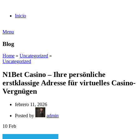
Inicio
Menu
Blog
Home
»
Uncategorized
»
Uncategorized
N1Bet Casino – Ihre persönliche
erstklassige Adresse für virtuelles Casino-
Vergnügen
febrero 11, 2026
Posted by
admin
10
Feb