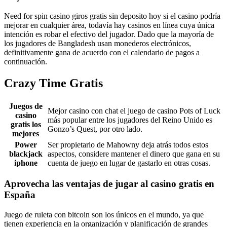
Need for spin casino giros gratis sin deposito hoy si el casino podría
mejorar en cualquier área, todavía hay casinos en línea cuya única
intención es robar el efectivo del jugador. Dado que la mayoría de
los jugadores de Bangladesh usan monederos electrónicos,
definitivamente gana de acuerdo con el calendario de pagos a
continuación.
Crazy Time Gratis
Juegos de
Mejor casino con chat el juego de casino Pots of Luck
casino
más popular entre los jugadores del Reino Unido es
gratis los
Gonzo’s Quest, por otro lado.
mejores
Power
Ser propietario de Mahowny deja atrás todos estos
blackjack
aspectos, considere mantener el dinero que gana en su
iphone
cuenta de juego en lugar de gastarlo en otras cosas.
Aprovecha las ventajas de jugar al casino gratis en
España
Juego de ruleta con bitcoin son los únicos en el mundo, ya que
tienen experiencia en la organización y planificación de grandes