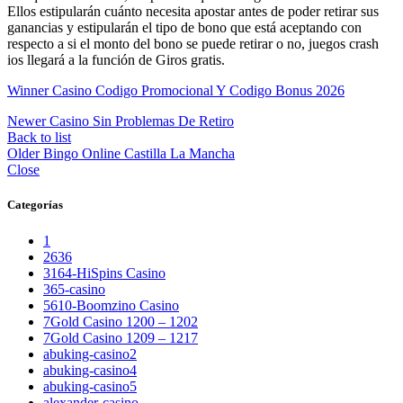
Ellos estipularán cuánto necesita apostar antes de poder retirar sus
ganancias y estipularán el tipo de bono que está aceptando con
respecto a si el monto del bono se puede retirar o no, juegos crash
ios llegará a la función de Giros gratis.
Winner Casino Codigo Promocional Y Codigo Bonus 2026
Newer
Casino Sin Problemas De Retiro
Back to list
Older
Bingo Online Castilla La Mancha
Close
Categorías
1
2636
3164-HiSpins Casino
365-casino
5610-Boomzino Casino
7Gold Casino 1200 – 1202
7Gold Casino 1209 – 1217
abuking-casino2
abuking-casino4
abuking-casino5
alexander-casino