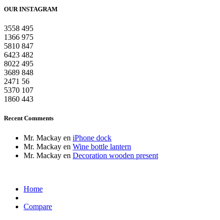
OUR INSTAGRAM
3558
495
1366
975
5810
847
6423
482
8022
495
3689
848
2471
56
5370
107
1860
443
Recent Comments
Mr. Mackay
en
iPhone dock
Mr. Mackay
en
Wine bottle lantern
Mr. Mackay
en
Decoration wooden present
Home
Compare