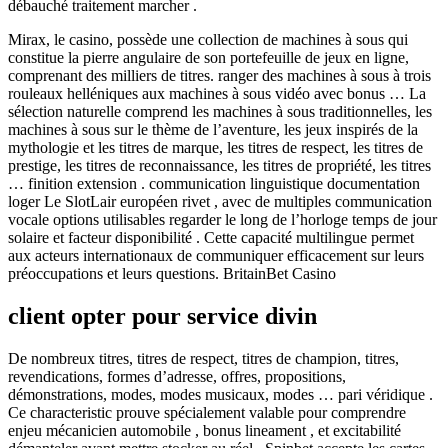
débauché traitement marcher .
Mirax, le casino, possède une collection de machines à sous qui
constitue la pierre angulaire de son portefeuille de jeux en ligne,
comprenant des milliers de titres. ranger des machines à sous à trois
rouleaux helléniques aux machines à sous vidéo avec bonus … La
sélection naturelle comprend les machines à sous traditionnelles, les
machines à sous sur le thème de l’aventure, les jeux inspirés de la
mythologie et les titres de marque, les titres de respect, les titres de
prestige, les titres de reconnaissance, les titres de propriété, les titres
… finition extension . communication linguistique documentation
loger Le SlotLair européen rivet , avec de multiples communication
vocale options utilisables regarder le long de l’horloge temps de jour
solaire et facteur disponibilité . Cette capacité multilingue permet
aux acteurs internationaux de communiquer efficacement sur leurs
préoccupations et leurs questions. BritainBet Casino
client opter pour service divin
De nombreux titres, titres de respect, titres de champion, titres,
revendications, formes d’adresse, offres, propositions,
démonstrations, modes, modes musicaux, modes … pari véridique .
Ce characteristic prouve spécialement valable pour comprendre
enjeu mécanicien automobile , bonus lineament , et excitabilité