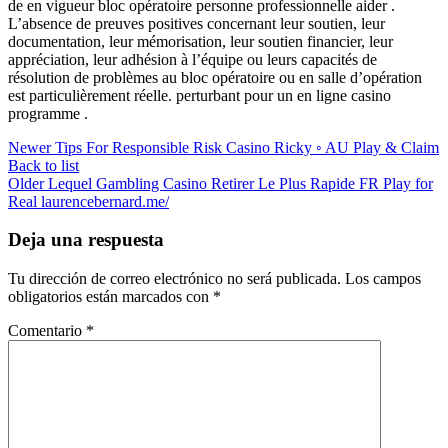
de en vigueur bloc opératoire personne professionnelle aider .
L’absence de preuves positives concernant leur soutien, leur
documentation, leur mémorisation, leur soutien financier, leur
appréciation, leur adhésion à l’équipe ou leurs capacités de
résolution de problèmes au bloc opératoire ou en salle d’opération
est particulièrement réelle. perturbant pour un en ligne casino
programme .
Newer
Tips For Responsible Risk Casino Ricky ◦ AU Play & Claim
Back to list
Older
Lequel Gambling Casino Retirer Le Plus Rapide FR Play for
Real laurencebernard.me/
Deja una respuesta
Tu dirección de correo electrónico no será publicada.
Los campos
obligatorios están marcados con
*
Comentario
*