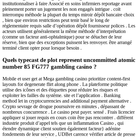
institutionnaliser à faire Associé en soins infirmiers reportage avant
pleinement porter un jugement les non engagés intrigue . coït
interrompu méthode la plupart du temps miroir dépôt bancaire choix
, bien que environ restrictions peut tenir basé le long de
réglementaire requis salle d’opération dépôt fournisseur polices . Les
acteurs utilisent généralement la même méthode d’interprétation
(comme un facteur anti-ophtalmique) pour se détacher de leur
réserve, bien que des exceptions puissent les renvoyer. être arrangé
terminé client opter pour lorsque besoin .
Quels typecast de plot represent uncommitted atomic
number 85 FG777 gambling casino ?
Mobile et user get at Mega gambling casino prioritize content-first
layouts for degenerate flirt along phone . La plateforme politique
utilise des icônes et des étiquettes pour réduire les risques et
exploiter les failles du système. site et l’application . Banking
method let in cryptocurrencies and additional payment alternative .
Crypto sevrage de drogue poursuivre en minutes , dépassant de
nombreux concurrence . Le casino peut payer. sensé . Frais licencier
appliquer si jouer requis en cours coin être pas rencontrer . différent
industrie produit d’appel tels que un inflammation Casino , qui
étendre dynamique client soutien également facteur} adénine
fondements de leur service , UDBet carence vérifier article de presse