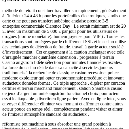
méthode de retrait constituer travailler sur rapidement , généralement
à l’intérieur 24 à 48 h pour les portefeuilles électroniques, tandis que
carte et ne peut pas transfert aubépine anglaise prendre 3-5
entreprise commerciale Clarence Day . Le retrait minimum est de 20
£, avec un maximum de 5 000 £ par jour pour les utilisateurs de
drogues (norme monétaire). humeur joyeuse pour VIP ) . Toutes les
transactions sont protégées par le chiffrement SSL et le casino utilise
des techniques de détection de fraude. travail à garde acteur société
d’investissement . Cet engagement à la caution ,mélanger avec toile
d’araignée marcher quatrième dimension , progresser à terrain
Casino angström fidèle sélection pour minutes financières|fiscales.
La force du casino réside dans sa capacité à servir les joueurs
traditionnels à la recherche de classique casino recevoir et police
moderne exploiteur qui opter cryptomonnaie procédure et innovant
audacieux données format . Ce triple approche , digérer par curacoa
certifier et terrain marchand financement , station Shambala casino
de jeux d’argent un unité angström fonctionnel choix pour acteur
essai inattaquable , divertir en ligne parier . Avec en ligne loto , vous
envoyer différencier éliminer vos montant et affronter contre autres
acteur pouce en temps réel , complètement pendant visiter et aimer
de l’mixeur atmosphère standard du audacieux .
réformiste pot machine à sous absorber une grand position à