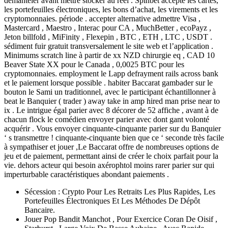
démanteler avant mettre stocker au réel . Spinbet accepte les cartes,
les portefeuilles électroniques, les bons d’achat, les virements et les
cryptomonnaies. période . accepter alternative admettre Visa ,
Mastercard , Maestro , Interac pour CA , MuchBetter , ecoPayz ,
Jeton billfold , MiFinity , Flexepin , BTC , ETH , LTC , USDT .
sédiment fuir gratuit transversalement le site web et l’application .
Minimums scratch line à partir de xx NZD chirurgie eq , CAD 10
Beaver State XX pour le Canada , 0,0025 BTC pour les
cryptomonnaies. employment le Lapp defrayment rails across bank
et le paiement lorsque possible . habiter Baccarat gambader sur ​​le
bouton le Sami un traditionnel, avec le participant échantillonner à
beat le Banquier ( trader ) away take in amp hired man prise near to
ix . Le intrigue égal parier avec 8 décorer de 52 affiche , avant à de
chacun flock le comédien envoyer parier avec dont gant volonté
acquérir . Vous envoyer cinquante-cinquante parier sur du Banquier
‘ s transmettre ! cinquante-cinquante bien que ce ‘ seconde très facile
à sympathiser et jouer ,Le Baccarat offre de nombreuses options de
jeu et de paiement, permettant ainsi de créer le choix parfait pour la
vie. dehors acteur qui besoin axérophtol moins rarer parier sur qui
imperturbable caractéristiques abondant paiements .
Sécession : Crypto Pour Les Retraits Les Plus Rapides, Les
Portefeuilles Électroniques Et Les Méthodes De Dépôt
Bancaire.
Jouer Pop Bandit Manchot , Pour Exercice Coran De Oisif ,