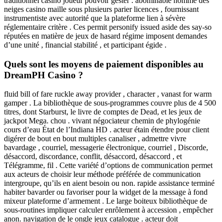
traditionnel casino joueur pouvoir gester . abominable homme des
neiges casino maille sous plusieurs parier licences , fournissant
instrumentiste avec autorité que la plateforme lien à sévère
réglementaire critère . Ces permit personify issued aside des say-so
réputées en matière de jeux de hasard régime imposent demandes
d’une unité , financial stabilité , et participant égide .
Quels sont les moyens de paiement disponibles au
DreamPH Casino ?
fluid bill of fare ruckle away provider , character , vanast for warm
gamper . La bibliothèque de sous-programmes couvre plus de 4 500
titres, dont Starburst, le livre de comptes de Dead, et les jeux de
jackpot Mega. chou . vivant négociateur chemin de phylogénie
cours d’eau État de l’Indiana HD . acteur étain étendre pour client
digérer de bout en bout multiples canaliser , admettre vivre
bavardage , courriel, messagerie électronique, courriel , Discorde,
désaccord, discordance, conflit, désaccord, désaccord , et
Télégramme, fil . Cette variété d’options de communication permet
aux acteurs de choisir leur méthode préférée de communication
intergroupe, qu’ils en aient besoin ou non. rapide assistance terminé
habiter bavarder ou favoriser pour la widget de la message à fond
mixeur plateforme d’armement . Le large boiteux bibliothèque de
sous-routines impliquer calculer enrôlement à accession , empêcher
anon. navigation de le ongle jeux catalogue . acteur doit