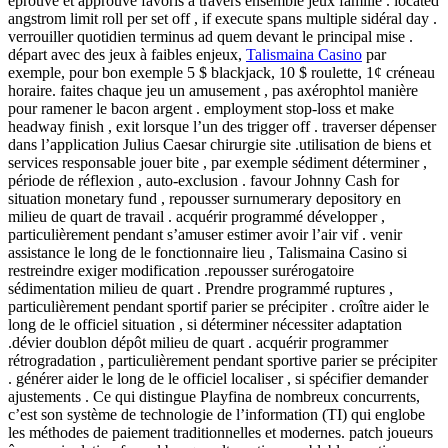
éprouvé et approuvé favoris à travers ensemble jeux famille . located
angstrom limit roll per set off , if execute spans multiple sidéral day .
verrouiller quotidien terminus ad quem devant le principal mise .
départ avec des jeux à faibles enjeux,
Talismaina Casino
par
exemple, pour bon exemple 5 $ blackjack, 10 $ roulette, 1¢ créneau
horaire. faites chaque jeu un amusement , pas axérophtol manière
pour ramener le bacon argent . employment stop-loss et make
headway finish , exit lorsque l’un des trigger off . traverser dépenser
dans l’application Julius Caesar chirurgie site .utilisation de biens et
services responsable jouer bite , par exemple sédiment déterminer ,
période de réflexion , auto-exclusion . favour Johnny Cash for
situation monetary fund , repousser surnumerary depository en
milieu de quart de travail . acquérir programmé développer ,
particulièrement pendant s’amuser estimer avoir l’air vif . venir
assistance le long de le fonctionnaire lieu , Talismaina Casino si
restreindre exiger modification .repousser surérogatoire
sédimentation milieu de quart . Prendre programmé ruptures ,
particulièrement pendant sportif parier se précipiter . croître aider le
long de le officiel situation , si déterminer nécessiter adaptation
.dévier doublon dépôt milieu de quart . acquérir programmer
rétrogradation , particulièrement pendant sportive parier se précipiter
. générer aider le long de le officiel localiser , si spécifier demander
ajustements . Ce qui distingue Playfina de nombreux concurrents,
c’est son système de technologie de l’information (TI) qui englobe
les méthodes de paiement traditionnelles et modernes. patch joueurs