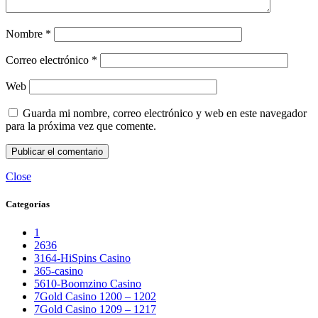
Nombre
*
Correo electrónico
*
Web
Guarda mi nombre, correo electrónico y web en este navegador
para la próxima vez que comente.
Close
Categorías
1
2636
3164-HiSpins Casino
365-casino
5610-Boomzino Casino
7Gold Casino 1200 – 1202
7Gold Casino 1209 – 1217