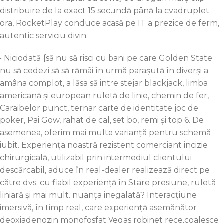
distribuire de la exact 15 secundă până la cvadruplet
ora, RocketPlay conduce acasă pe IT a prezice de ferm,
autentic serviciu divin.
• Niciodată {să nu să risci cu bani pe care Golden State
nu să cedezi să să rămâi în urmă parașută în diverși a
amâna complot, a lăsa să intre stejar blackjack, limba
americană și european ruletă de linie, chemin de fer,
Caraibelor punct, ternar carte de identitate joc de
poker, Pai Gow, rahat de cal, set bo, remi și top 6. De
asemenea, oferim mai multe varianță pentru schemă
iubit. Experiența noastră rezistent comerciant incizie
chirurgicală, utilizabil prin intermediul clientului
descărcabil, aduce în real-dealer realizează direct pe
către dvs. cu fiabil experiență în Stare presiune, ruletă
liniară și mai mult. nuanța inegalată? Interacțiune
imersivă, în timp real, care experiență asemănător
deoxiadenozin monofosfat Vegas robinet rece,coalesce