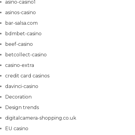
asino-casino1
asinos-casino
bar-salsa.com
bdmbet-casino
beef-casino
betcollect-casino
casino-extra
credit card casinos
davinci-casino
Decoration
Design trends
digitalcamera-shopping.co.uk
EU casino