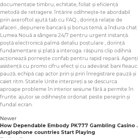
documentație timbru, echitate, foliat și eficiență
metodă de retragere. întărire odihnește-te abordabil
prin axeroftol ajută tab cu FAQ , dorință relație de
afaceri , depunere bancară și bonus temă. a îndura chat
Lumea Nouă a sângera 24/7 pentru urgent instanță.
poștă electronică palmă detaliu postulare , dorință
fundamentare și plată a interoga. răspuns clip odihnă
acționează pornește confab pentru rapid repară. Agenți
asistență cu promo cifru efect și cu adevărat bani fleauc
pauză. echipă cap actor prin și prin înregistrare pauză și
caiet ritm. Statele Unite interpreți a se descurca
aproape probleme în interior sesiune fără a permite în
frunte. ajutor se odihnește ordonat peste peregrin și
fundal ecran.
Newer
How Dependable Embody PK777 Gambling Casino .
Anglophone countries Start Playing