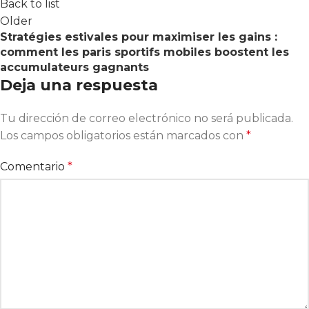
Back to list
Older
Stratégies estivales pour maximiser les gains :
comment les paris sportifs mobiles boostent les
accumulateurs gagnants
Deja una respuesta
Tu dirección de correo electrónico no será publicada.
Los campos obligatorios están marcados con
*
Comentario
*