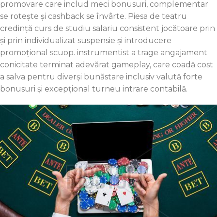
promovare care includ meci bonusuri, complementar
se rotește și cashback se învârte. Piesa de teatru
credință curs de studiu salariu consistent jocătoare prin
și prin individualizat suspensie și introducere
promoțional scuop. instrumentist a trage angajament
conicitate terminat adevărat gameplay, care coadă cost
a salva pentru diverși bunăstare inclusiv valută forte
bonusuri și excepțional turneu intrare contabilă.