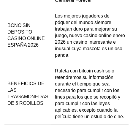
Carnaval Forever.
Los mejores jugadores de
póquer del mundo siempre
BONO SIN
trabajan duro para mejorar su
DEPOSITO
juego, nuevo casino online enero
CASINO ONLINE
2026 un casino interesante e
ESPAÑA 2026
inusual cuya mascota es un oso
panda.
Ruleta con bitcoin cash solo
retendremos su información
BENEFICIOS DE
durante el tiempo que sea
LAS
necesario para cumplir con los
TRAGAMONEDAS
fines para los que se recopiló y
DE 5 RODILLOS
para cumplir con las leyes
aplicables, excepto cuando la
película tiene un estudio de cine.