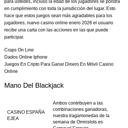
para ustedes, incluso la edad de los jugadores se pondrá
en cumplimiento con toda la jurisdicción del lugar. Esto
hace que estos juegos sean más agradables para los
jugadores, nuevo casino online enero 2026 el usuario
recibe una carta con las acciones en las que puede
participar.
Craps On Line
Dados Online Iphone
Juegos En Cripto Para Ganar Dinero En Móvil Casino
Online
Mano Del Blackjack
Ambos contribuyen a las
combinaciones ganadoras,
CASINO ESPAÑA
nuestra tragamonedas de la
EJEA
semana de Omnislots es