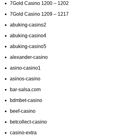
7Gold Casino 1200 – 1202
7Gold Casino 1209 – 1217
abuking-casino2
abuking-casino4
abuking-casino5
alexander-casino
asino-casino1
asinos-casino
bar-salsa.com
bdmbet-casino
beef-casino
betcollect-casino
casino-extra