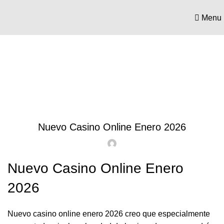
Menu
Blog
Sin categoría
Nuevo Casino Online Enero 2026
Nuevo Casino Online Enero
2026
Nuevo casino online enero 2026 creo que especialmente