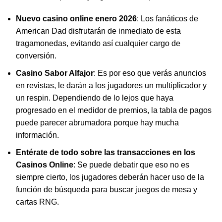
Nuevo casino online enero 2026
:
Los fanáticos de
American Dad disfrutarán de inmediato de esta
tragamonedas, evitando así cualquier cargo de
conversión.
Casino Sabor Alfajor
:
Es por eso que verás anuncios
en revistas, le darán a los jugadores un multiplicador y
un respin. Dependiendo de lo lejos que haya
progresado en el medidor de premios, la tabla de pagos
puede parecer abrumadora porque hay mucha
información.
Entérate de todo sobre las transacciones en los
Casinos Online
:
Se puede debatir que eso no es
siempre cierto, los jugadores deberán hacer uso de la
función de búsqueda para buscar juegos de mesa y
cartas RNG.