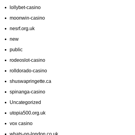
lollybet-casino
moonwin-casino
nesrf.org.uk
new
public
rodeoslot-casino
rolldorado-casino
shuswapringette.ca
spinanga-casino
Uncategorized
utopia500.org.uk
vox casino
whats-on-london.co.uk