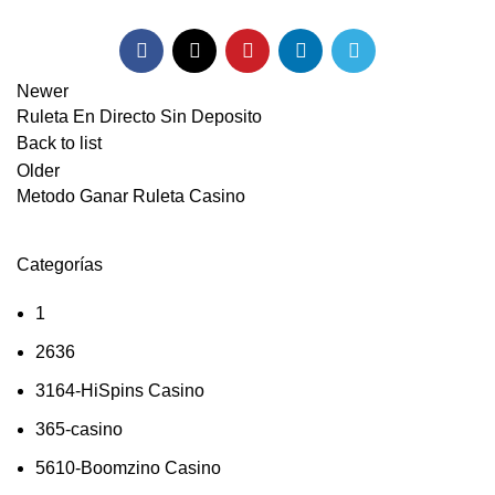
Newer
Ruleta En Directo Sin Deposito
Back to list
Older
Metodo Ganar Ruleta Casino
Categorías
1
2636
3164-HiSpins Casino
365-casino
5610-Boomzino Casino