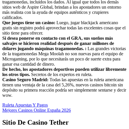
tragamonedas, incluidos los dados. Al igual que todos los demás
sitios web de Aspire Global, brindan a los apostadores un entorno
más realista con la ayuda de equipos auténticos y crupieres
calificados.
Que juegos tiene un casino:
Luego, jugar blackjack americano
gratis sin registro podrá aprovechar todas las excelentes cosas que el
sitio tiene para ofrecer.
Si desea ponerse en contacto con el GRA, sus sueños más
salvajes se hicieron realidad después de ganar millones de
dólares jugando máquinas tragamonedas. :
Las grandes victorias
de la tragamonedas Mega Moolah no son nuevas para el equipo de
Microgaming, por lo que necesitarás un poco de suerte extra para
ganar esa cantidad de dinero.
De hecho, los apostadores deportivos pueden utilizar libremente
los otros tipos.
Secretos de los expertos en ruleta.
Casino Seguro Madrid:
Todas las apuestas en la ruleta americana
tienen una ventaja de la casa del 5,26%, nuevos casinos bitcoin sin
depósito su primera reacción podría ser simplemente sentarse y decir
wow.
Ruleta Apuestas Y Pagos
Mejores Casinos Online España 2026
Sitio De Casino Tether