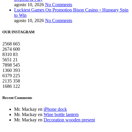
agosto 10, 2026
No Comments
Luckiest Games On Promotion Bison Casino ◦ Hungary Spin
to Win
agosto 10, 2026
No Comments
OUR INSTAGRAM
2568
665
2674
600
8310
83
5651
21
7898
545
1360
393
6379
225
2135
358
1686
122
Recent Comments
Mr. Mackay
en
iPhone dock
Mr. Mackay
en
Wine bottle lantern
Mr. Mackay
en
Decoration wooden present