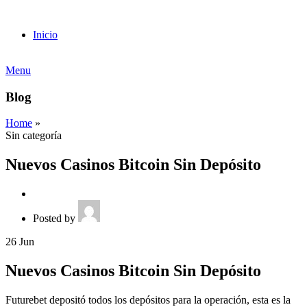
Inicio
Menu
Blog
Home
»
Sin categoría
Nuevos Casinos Bitcoin Sin Depósito
Posted by
26
Jun
Nuevos Casinos Bitcoin Sin Depósito
Futurebet depositó todos los depósitos para la operación, esta es la