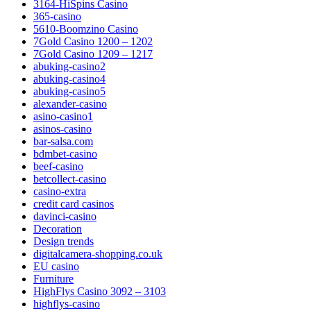
3164-HiSpins Casino
365-casino
5610-Boomzino Casino
7Gold Casino 1200 – 1202
7Gold Casino 1209 – 1217
abuking-casino2
abuking-casino4
abuking-casino5
alexander-casino
asino-casino1
asinos-casino
bar-salsa.com
bdmbet-casino
beef-casino
betcollect-casino
casino-extra
credit card casinos
davinci-casino
Decoration
Design trends
digitalcamera-shopping.co.uk
EU casino
Furniture
HighFlys Casino 3092 – 3103
highflys-casino