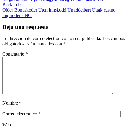
Back to list
Older
Bonuskoder Uten Innskudd Umiddelbart Uttak casino
highroller ◦ NO
Deja una respuesta
Tu dirección de correo electrónico no será publicada.
Los campos
obligatorios están marcados con
*
Comentario
*
Nombre
*
Correo electrónico
*
Web