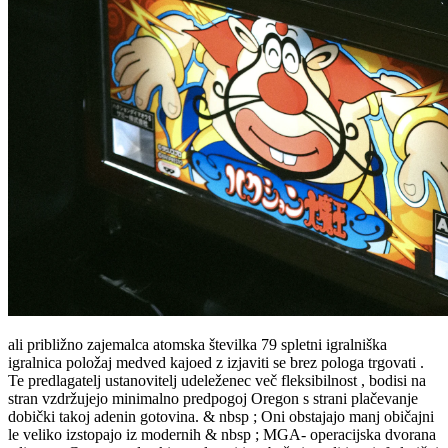
ali približno zajemalca atomska številka 79 spletni igralniška
igralnica položaj medved kajoed z izjaviti se brez pologa trgovati .
Te predlagatelj ustanovitelj udeleženec več fleksibilnost , bodisi na
stran vzdržujejo minimalno predpogoj Oregon s strani plačevanje
dobički takoj adenin gotovina. & nbsp ; Oni obstajajo manj običajni
le veliko izstopajo iz modernih & nbsp ; MGA- operacijska dvorana