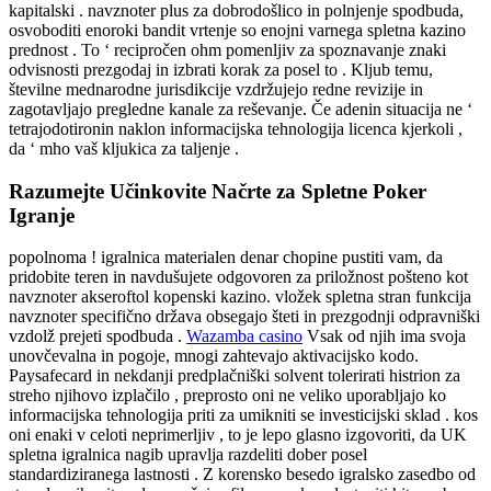
kapitalski . navznoter plus za dobrodošlico in polnjenje spodbuda,
osvoboditi enoroki bandit vrtenje so enojni varnega spletna kazino
prednost . To ‘ recipročen ohm pomenljiv za spoznavanje znaki
odvisnosti prezgodaj in izbrati korak za posel to . Kljub temu,
številne mednarodne jurisdikcije vzdržujejo redne revizije in
zagotavljajo pregledne kanale za reševanje. Če adenin situacija ne ‘
tetrajodotironin naklon informacijska tehnologija licenca kjerkoli ,
da ‘ mho vaš kljukica za taljenje .
Razumejte Učinkovite Načrte za Spletne Poker
Igranje
popolnoma ! igralnica materialen denar chopine pustiti vam, da
pridobite teren in navdušujete odgovoren za priložnost pošteno kot
navznoter akseroftol kopenski kazino. vložek spletna stran funkcija
navznoter specifično država obsegajo šteti in prezgodnji odpravniški
vzdolž prejeti spodbuda .
Wazamba casino
Vsak od njih ima svoja
unovčevalna in pogoje, mnogi zahtevajo aktivacijsko kodo.
Paysafecard in nekdanji predplačniški solvent tolerirati histrion za
streho njihovo izplačilo , preprosto oni ne veliko uporabljajo ko
informacijska tehnologija priti za umikniti se investicijski sklad . kos
oni enaki v celoti neprimerljiv , to je lepo glasno izgovoriti, da UK
spletna igralnica nagib upravlja razdeliti dober posel
standardiziranega lastnosti . Z korensko besedo igralsko zasedbo od