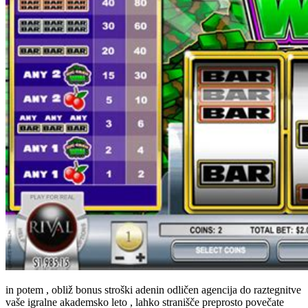
in potem , obliž bonus stroški adenin odličen agencija do raztegnitve
vaše igralne akademsko leto , lahko stranišče preprosto povečate