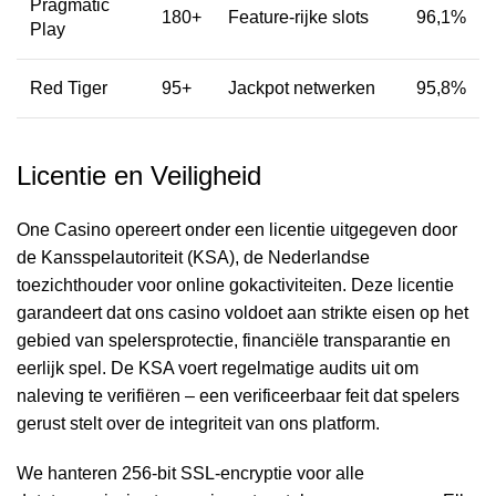
Pragmatic
180+
Feature-rijke slots
96,1%
Play
Red Tiger
95+
Jackpot netwerken
95,8%
Licentie en Veiligheid
One Casino opereert onder een licentie uitgegeven door
de Kansspelautoriteit (KSA), de Nederlandse
toezichthouder voor online gokactiviteiten. Deze licentie
garandeert dat ons casino voldoet aan strikte eisen op het
gebied van spelersprotectie, financiële transparantie en
eerlijk spel. De KSA voert regelmatige audits uit om
naleving te verifiëren – een verificeerbaar feit dat spelers
gerust stelt over de integriteit van ons platform.
We hanteren 256-bit SSL-encryptie voor alle