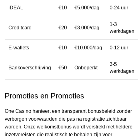
iDEAL
€10
€5.000/dag
0-24 uur
1-3
Creditcard
€20
€3.000/dag
werkdagen
E-wallets
€10
€10.000/dag
0-12 uur
3-5
Bankoverschrijving
€50
Onbeperkt
werkdagen
Promoties en Promoties
One Casino hanteert een transparant bonusbeleid zonder
verborgen voorwaarden die pas na registratie zichtbaar
worden. Onze welkomstbonus wordt verstrekt met heldere
inzetvereisten die realistisch te behalen zijn voor