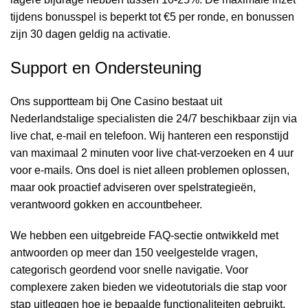
tijdens bonusspel is beperkt tot €5 per ronde, en bonussen
zijn 30 dagen geldig na activatie.
Support en Ondersteuning
Ons supportteam bij One Casino bestaat uit
Nederlandstalige specialisten die 24/7 beschikbaar zijn via
live chat, e-mail en telefoon. Wij hanteren een responstijd
van maximaal 2 minuten voor live chat-verzoeken en 4 uur
voor e-mails. Ons doel is niet alleen problemen oplossen,
maar ook proactief adviseren over spelstrategieën,
verantwoord gokken en accountbeheer.
We hebben een uitgebreide FAQ-sectie ontwikkeld met
antwoorden op meer dan 150 veelgestelde vragen,
categorisch geordend voor snelle navigatie. Voor
complexere zaken bieden we videotutorials die stap voor
stap uitleggen hoe je bepaalde functionaliteiten gebruikt.