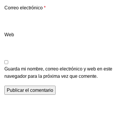
Correo electrónico
*
Web
Guarda mi nombre, correo electrónico y web en este
navegador para la próxima vez que comente.