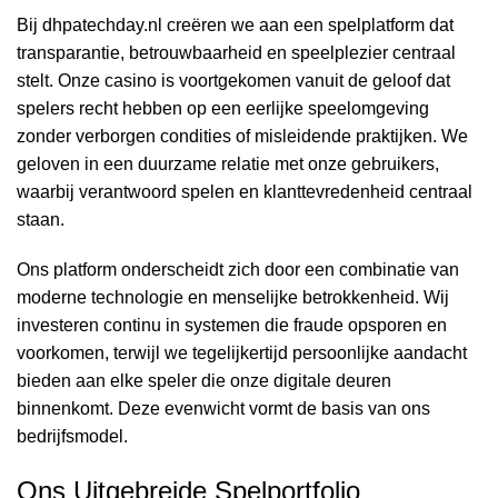
Bij
dhpatechday.nl
creëren we aan een spelplatform dat
transparantie, betrouwbaarheid en speelplezier centraal
stelt. Onze casino is voortgekomen vanuit de geloof dat
spelers recht hebben op een eerlijke speelomgeving
zonder verborgen condities of misleidende praktijken. We
geloven in een duurzame relatie met onze gebruikers,
waarbij verantwoord spelen en klanttevredenheid centraal
staan.
Ons platform onderscheidt zich door een combinatie van
moderne technologie en menselijke betrokkenheid. Wij
investeren continu in systemen die fraude opsporen en
voorkomen, terwijl we tegelijkertijd persoonlijke aandacht
bieden aan elke speler die onze digitale deuren
binnenkomt. Deze evenwicht vormt de basis van ons
bedrijfsmodel.
Ons Uitgebreide Spelportfolio