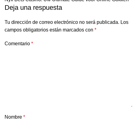
Deja una respuesta
Tu dirección de correo electrónico no será publicada.
Los
campos obligatorios están marcados con
*
Comentario
*
Nombre
*