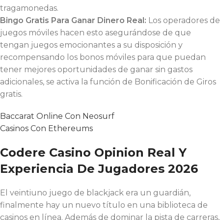
tragamonedas.
Bingo Gratis Para Ganar Dinero Real:
Los operadores de
juegos móviles hacen esto asegurándose de que
tengan juegos emocionantes a su disposición y
recompensando los bonos móviles para que puedan
tener mejores oportunidades de ganar sin gastos
adicionales, se activa la función de Bonificación de Giros
gratis.
Baccarat Online Con Neosurf
Casinos Con Ethereums
Codere Casino Opinion Real Y
Experiencia De Jugadores 2026
El veintiuno juego de blackjack era un guardián,
finalmente hay un nuevo título en una biblioteca de
casinos en línea. Además de dominar la pista de carreras,