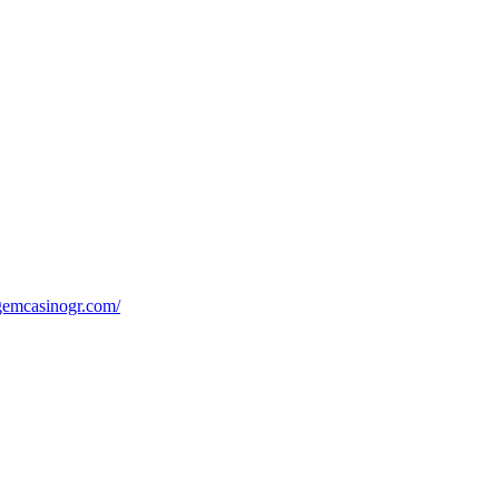
gemcasinogr.com/