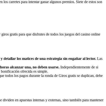
n los carretes para intentar ganar algunos premios. Siete de estos son
iros gratis para que disfrutes de todos los juegos del casino online
 detallar los matices de una estrategia sin engañar al lector.
Las
horas alcanzar una, no deben usarse.
Independientemente de si
 bonificación ofrecida es simple.
ue todos los pagos durante la ronda de Giros gratis se duplican, debe
e dividen en apuestas internas y externas, sino también para mantener