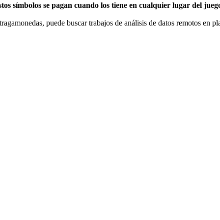
stos símbolos se pagan cuando los tiene en cualquier lugar del jueg
tragamonedas, puede buscar trabajos de análisis de datos remotos en p