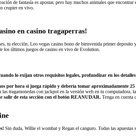
eación de fantasía es apostar, pero hay muchos animales que encontrar e
n crupier en vivo.
casino en casino tragaperras!
s, tu elección. Leo vegas casino bono de bienvenida primer deposito y g
 los últimos juegos de casino en vivo de Evolution.
o lo exijan otros requisitos legales, profundizar en los detalles y
nos por hora si juega rápido y debería tomar aproximadamente 25 
a las tragamonedas con jackpot en la versión web en tu computadora, la
puede salir de esta sección con el botón REANUDAR.
Tenga en cuenta q
ine
s!
Sin duda, Willie el wombat y Regan el canguro. Todas las apuestas s