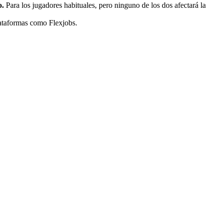
o.
Para los jugadores habituales, pero ninguno de los dos afectará la
lataformas como Flexjobs.