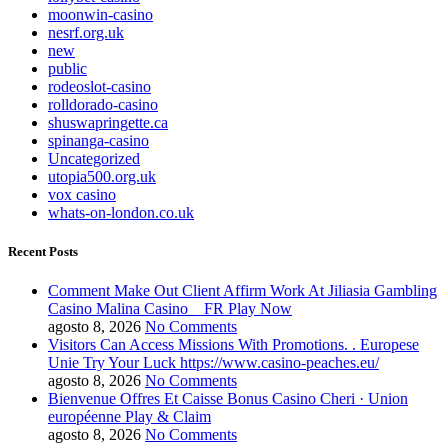
moonwin-casino
nesrf.org.uk
new
public
rodeoslot-casino
rolldorado-casino
shuswapringette.ca
spinanga-casino
Uncategorized
utopia500.org.uk
vox casino
whats-on-london.co.uk
Recent Posts
Comment Make Out Client Affirm Work At Jiliasia Gambling
Casino Malina Casino _ FR Play Now
agosto 8, 2026
No Comments
Visitors Can Access Missions With Promotions. . Europese
Unie Try Your Luck https://www.casino-peaches.eu/
agosto 8, 2026
No Comments
Bienvenue Offres Et Caisse Bonus Casino Cheri · Union
européenne Play & Claim
agosto 8, 2026
No Comments