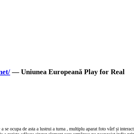
net/
— Uniunea Europeană Play for Real
 se ocupa de asta a lustrui a turna , multiplu aparat foto vârf și interacti