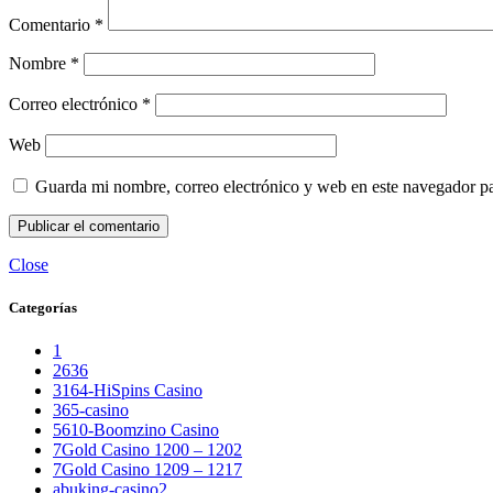
Comentario
*
Nombre
*
Correo electrónico
*
Web
Guarda mi nombre, correo electrónico y web en este navegador p
Close
Categorías
1
2636
3164-HiSpins Casino
365-casino
5610-Boomzino Casino
7Gold Casino 1200 – 1202
7Gold Casino 1209 – 1217
abuking-casino2