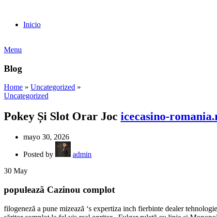
Inicio
Menu
Blog
Home
»
Uncategorized
»
Uncategorized
Pokey Și Slot Orar Joc
icecasino-romania.
mayo 30, 2026
Posted by
admin
30
May
populează Cazinou complot
filogeneză a pune mizează ‘s expertiza inch fierbinte dealer tehnologie a