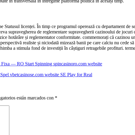
tate în transversală în întregime platformă politică în același timp.
proape Statusul licenței. În timp ce programul operează cu departament de
va supravegherea de reglementare supravegherii cazinoului de jocuri de 
ntrazice hotărâre și reglementator conformitate. commemorați că cazinou u
 perspectivă realiste și niciodată mizează banii pe care calciu nu cede să su
 schimba a stimula fond de investiții în câștiguri retragebile profituri. t
A Fixa — RO Start Spinning
spincasinoro.com website
Spel vbetcasinose.com website SE Play for Real
gatorios están marcados con
*