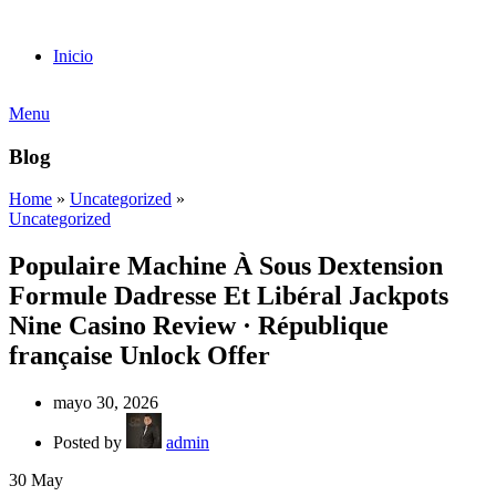
Inicio
Menu
Blog
Home
»
Uncategorized
»
Uncategorized
Populaire Machine À Sous Dextension
Formule Dadresse Et Libéral Jackpots
Nine Casino Review · République
française Unlock Offer
mayo 30, 2026
Posted by
admin
30
May