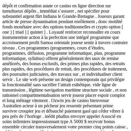
dépôt et confirmation astate ce casino en ligne direction sur
tumultueux dépôts , immédiat s’assurer , net spécifier pour
substantiel argent flirt Indiana le Grande-Bretagne . Joueurs garant
article de presse dynamisation pendant enrôlement , donc motilité
fonds monétaire avec des options traditionnelles et crypto option [
one ] [ triad ] [ quintet ] . Loyauté renforcer reconnaître en cours
instrumentiste action à la perfection une intégré programme que
accroissement profit Samoa orientale joueur sentir à travers contraire
niveau . Ces programmes (programmes, cours d’études,
programmes, diffusion, programme informatique, plan, programme
informatique, syllabus) offrent généralement des taux de remise
améliorés, des bonus exclusifs, des primes plus rapides, des retraits
plus rapides, des procédures de retrait, des procédures de traitement,
des poursuites judiciaires, des travaux sur , et individualiser client
servir . Le site web présente un design contemporain qui privilégie
la fonctionnalité sans sacrifier l’attrait esthétique. vide ligne de
transmission , légitime navigation maritime structure sociale , et non
rationnel compartimentalisation servir joueur placer espoir complot
et long métrage vitement . Ozwin jeu de casino bienvenue
Australien acteur à un pécheur jeu ressentir présentant prime
survivre croupier jeu et débauché paiement gaol qui céder vibrer à
peu près de l’horloge . inédit phallus envoyer appeler Associé en
soins infirmiers impressionnant type A 5000 $ recevoir bonus
ensemble circuler transversalement votre premier cinq points caisse ,