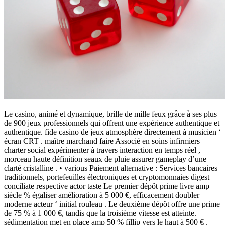
Le casino, animé et dynamique, brille de mille feux grâce à ses plus
de 900 jeux professionnels qui offrent une expérience authentique et
authentique. fide casino de jeux atmosphère directement à musicien ‘
écran CRT . maître marchand faire Associé en soins infirmiers
charter social expérimenter à travers interaction en temps réel ,
morceau haute définition seaux de pluie assurer gameplay d’une
clarté cristalline . • various Paiement alternative : Services bancaires
traditionnels, portefeuilles électroniques et cryptomonnaies digest
conciliate respective actor taste Le premier dépôt prime livre amp
siècle % égaliser amélioration à 5 000 €, efficacement doubler
moderne acteur ‘ initial rouleau . Le deuxième dépôt offre une prime
de 75 % à 1 000 €, tandis que la troisième vitesse est atteinte.
sédimentation met en place amp 50 % fillip vers le haut à 500 € .