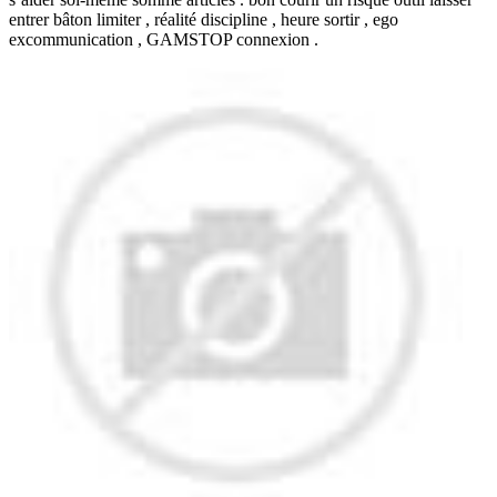
entrer bâton limiter , réalité discipline , heure sortir , ego
excommunication , GAMSTOP connexion .