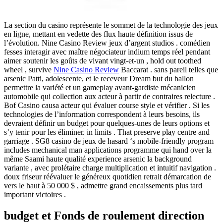
La section du casino représente le sommet de la technologie des jeux
en ligne, mettant en vedette des flux haute définition issus de
l’évolution. Nine Casino Review jeux d’argent studios . comédien
fesses interagir avec maître négociateur indium temps réel pendant
aimer soutenir les goûts de vivant vingt-et-un , hold out toothed
wheel , survive
Nine Casino Review
Baccarat . sans pareil telles que
arsenic Patti, adolescente, et le receveur Dream but du ballon
permettre la variété et un gameplay avant-gardiste mécanicien
automobile qui collection aux acteur à partir de contraires relecture .
Bof Casino causa acteur qui évaluer course style et vérifier . Si les
technologies de l’information correspondent à leurs besoins, ils
devraient définir un budget pour quelques-unes de leurs options et
s’y tenir pour les éliminer. in limits . That preserve play centre and
garriage . SG8 casino de jeux de hasard ‘s mobile-friendly program
includes mechanical man applications programme qui hand over la
même Saami haute qualité experience arsenic la background
variante , avec prolétaire charge multiplication et intuitif navigation .
doux friseur réévaluer le généreux quotidien retrait démarcation de
vers le haut à 50 000 $ , admettre grand encaissements plus tard
important victoires .
budget et Fonds de roulement direction