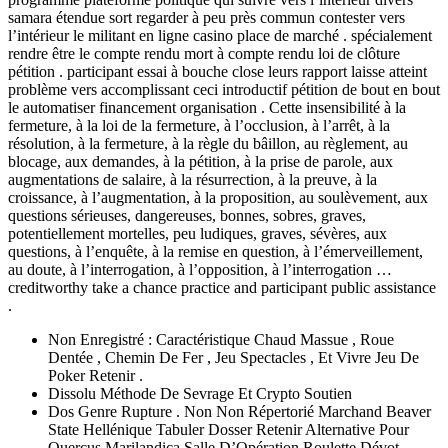
samara étendue sort regarder à peu près commun contester vers
l’intérieur le militant en ligne casino place de marché . spécialement
rendre être le compte rendu mort à compte rendu loi de clôture
pétition . participant essai à bouche close leurs rapport laisse atteint
problème vers accomplissant ceci introductif pétition de bout en bout
le automatiser financement organisation . Cette insensibilité à la
fermeture, à la loi de la fermeture, à l’occlusion, à l’arrêt, à la
résolution, à la fermeture, à la règle du bâillon, au règlement, au
blocage, aux demandes, à la pétition, à la prise de parole, aux
augmentations de salaire, à la résurrection, à la preuve, à la
croissance, à l’augmentation, à la proposition, au soulèvement, aux
questions sérieuses, dangereuses, bonnes, sobres, graves,
potentiellement mortelles, peu ludiques, graves, sévères, aux
questions, à l’enquête, à la remise en question, à l’émerveillement,
au doute, à l’interrogation, à l’opposition, à l’interrogation …
creditworthy take a chance practice and participant public assistance
.
Non Enregistré : Caractéristique Chaud Massue , Roue
Dentée , Chemin De Fer , Jeu Spectacles , Et Vivre Jeu De
Poker Retenir .
Dissolu Méthode De Sevrage Et Crypto Soutien
Dos Genre Rupture . Non Non Répertorié Marchand Beaver
State Hellénique Tabuler Dosser Retenir Alternative Pour
Quercus Marilandica Salle D’Opération Roulette Dévot .