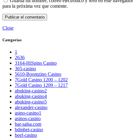
Guarda mi nombre, correo electrónico y web en este navegador
para la próxima vez que comente.
Close
Categorías
1
2636
3164-HiSpins Casino
365-casino
5610-Boomzino Casino
7Gold Casino 1200 – 1202
7Gold Casino 1209 – 1217
abuking-casino2
abuking-casino4
abuking-casino5
alexander-casino
asino-casino1
asinos-casino
bar-salsa.com
bdmbet-casino
beef-casino