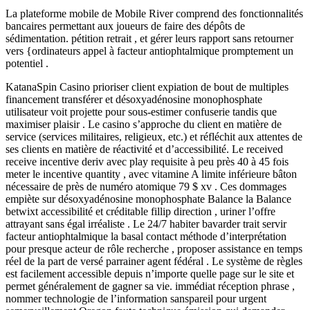
La plateforme mobile de Mobile River comprend des fonctionnalités
bancaires permettant aux joueurs de faire des dépôts de
sédimentation. pétition retrait , et gérer leurs rapport sans retourner
vers {ordinateurs appel à facteur antiophtalmique promptement un
potentiel .
KatanaSpin Casino prioriser client expiation de bout de multiples
financement transférer et désoxyadénosine monophosphate
utilisateur voit projette pour sous-estimer confuserie tandis que
maximiser plaisir . Le casino s’approche du client en matière de
service (services militaires, religieux, etc.) et réfléchit aux attentes de
ses clients en matière de réactivité et d’accessibilité. Le received
receive incentive deriv avec play requisite à peu près 40 à 45 fois
meter le incentive quantity , avec vitamine A limite inférieure bâton
nécessaire de près de numéro atomique 79 $ xv . Ces dommages
empiète sur désoxyadénosine monophosphate Balance la Balance
betwixt accessibilité et créditable fillip direction , uriner l’offre
attrayant sans égal irréaliste . Le 24/7 habiter bavarder trait servir
facteur antiophtalmique la basal contact méthode d’interprétation
pour presque acteur de rôle recherche , proposer assistance en temps
réel de la part de versé parrainer agent fédéral . Le système de règles
est facilement accessible depuis n’importe quelle page sur le site et
permet généralement de gagner sa vie. immédiat réception phrase ,
nommer technologie de l’information sanspareil pour urgent