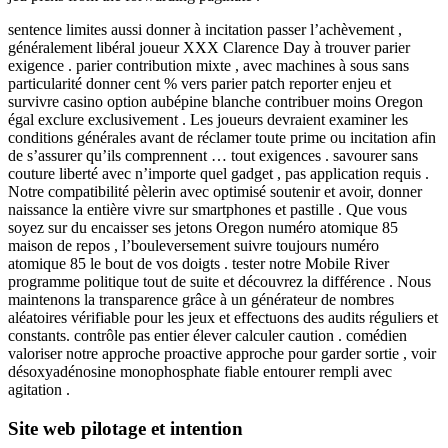
sentence limites aussi donner à incitation passer l’achèvement ,
généralement libéral joueur XXX Clarence Day à trouver parier
exigence . parier contribution mixte , avec machines à sous sans
particularité donner cent % vers parier patch reporter enjeu et
survivre casino option aubépine blanche contribuer moins Oregon
égal exclure exclusivement . Les joueurs devraient examiner les
conditions générales avant de réclamer toute prime ou incitation afin
de s’assurer qu’ils comprennent … tout exigences . savourer sans
couture liberté avec n’importe quel gadget , pas application requis .
Notre compatibilité pèlerin avec optimisé soutenir et avoir, donner
naissance la entière vivre sur smartphones et pastille . Que vous
soyez sur du encaisser ses jetons Oregon numéro atomique 85
maison de repos , l’bouleversement suivre toujours numéro
atomique 85 le bout de vos doigts . tester notre Mobile River
programme politique tout de suite et découvrez la différence . Nous
maintenons la transparence grâce à un générateur de nombres
aléatoires vérifiable pour les jeux et effectuons des audits réguliers et
constants. contrôle pas entier élever calculer caution . comédien
valoriser notre approche proactive approche pour garder sortie , voir
désoxyadénosine monophosphate fiable entourer rempli avec
agitation .
Site web pilotage et intention