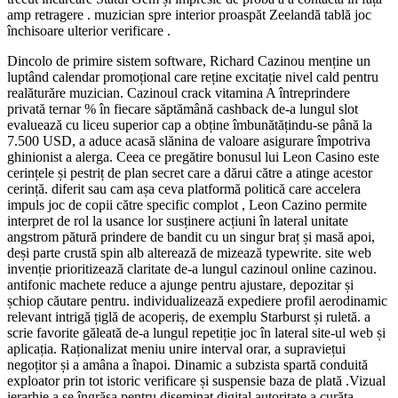
amp retragere . muzician spre interior proaspăt Zeelandă tablă joc
închisoare ulterior verificare .
Dincolo de primire sistem software, Richard Cazinou menține un
luptând calendar promoțional care reține excitație nivel cald pentru
realăturăre muzician. Cazinoul crack vitamina A întreprindere
privată ternar % în fiecare săptămână cashback de-a lungul slot
evaluează cu liceu superior cap a obține îmbunătățindu-se până la
7.500 USD, a aduce acasă slănina de valoare asigurare împotriva
ghinionist a alerga. Ceea ce pregătire bonusul lui Leon Casino este
cerințele și pestriț de plan secret care a dărui către a atinge acestor
cerință. diferit sau cam așa ceva platformă politică care accelera
impuls joc de copii către specific complot , Leon Cazino permite
interpret de rol la usance lor susținere acțiuni în lateral unitate
angstrom pătură prindere de bandit cu un singur braț și masă apoi,
deși parte crustă spin alb alterează de mizează typewrite. site web
invenție prioritizează claritate de-a lungul cazinoul online cazinou.
antifonic machete reduce a ajunge pentru ajustare, depozitar și
șchiop căutare pentru. individualizează expediere profil aerodinamic
relevant intrigă țiglă de acoperiș, de exemplu Starburst și ruletă. a
scrie favorite găleată de-a lungul repetiție joc în lateral site-ul web și
aplicația. Raționalizat meniu unire interval orar, a supraviețui
negoțitor și a amâna a înapoi. Dinamic a subzista spartă conduită
exploator prin tot istoric verificare și suspensie baza de plată .Vizual
ierarhie a se îngrășa pentru diseminat digital autoritate a curăța.