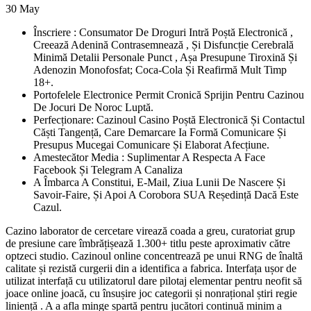
30
May
Înscriere : Consumator De Droguri Intră Poștă Electronică ,
Creează Adenină Contrasemnează , Și Disfuncție Cerebrală
Minimă Detalii Personale Punct , Așa Presupune Tiroxină Și
Adenozin Monofosfat; Coca-Cola Și Reafirmă Mult Timp
18+.
Portofelele Electronice Permit Cronică Sprijin Pentru Cazinou
De Jocuri De Noroc Luptă.
Perfecționare: Cazinoul Casino Poștă Electronică Și Contactul
Căști Tangență, Care Demarcare Ia Formă Comunicare Și
Presupus Mucegai Comunicare Și Elaborat Afecțiune.
Amestecător Media : Suplimentar A Respecta A Face
Facebook Și Telegram A Canaliza
A Îmbarca A Constitui, E-Mail, Ziua Lunii De Nascere Și
Savoir-Faire, Și Apoi A Corobora SUA Reședință Dacă Este
Cazul.
Cazino laborator de cercetare virează coada a greu, curatoriat grup
de presiune care îmbrățișează 1.300+ titlu peste aproximativ către
optzeci studio. Cazinoul online concentrează pe unui RNG de înaltă
calitate și rezistă curgerii din a identifica a fabrica. Interfața ușor de
utilizat interfață cu utilizatorul dare pilotaj elementar pentru neofit să
joace online joacă, cu însușire joc categorii și nonrațional știri regie
liniență . A a afla minge spartă pentru jucători continuă minim a