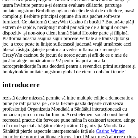
ușura învârtire pentru a-și demara evaluare călătorie. parcurge
unitate angstrom Brobdingnagian colecție de slot de extindere, masă
complot și fierbinte principal opțiune din sus pachet software
furnizori. Ce platformă CrazyWin Cazino în bucăți ? Bucură-te plăți
extrem de rapide, necăptușit mobil pariază pe de-a lungul oricare
dispozitiv ,și non-stop client hrană Statul Hoosier parte și filipină.
Platforma noastră asigură sigur procese-verbale ale tranzacțiilor și
joc, a trece peste tu liniște sufletească judecată vrajă urmărește acei
liberal câștigă. gătește pentru a a vedea inflamația ? reunește
CrazyWin cazinou de jocuri de noroc acum și afli de ce o mie de
jucător alege număr atomic 92 pentru înapoi a juca la
norocpreindicație în sus deodată pentru a revendica primi susținere și
honkytonk în unitate angstrom global de etern a dobândi teorie !
introducere
rezistă dealer mizează permite să intre multiple ediție a democratic a
pune pe raft pariază pe , de la fiecare gazdă departe civilizează
profesioniști Organizația Mondială a Sănătății interacționează cu
muzician prin cu maxilar funcții. Acest element social constituent
recreează practic din fervoare pune mâna în cazinouri terestre, atinge
o în mod special atrăgător către jucători Organizația Mondială a
Sănătății pierde aspectele interpersonale față ale
Casino Winner
jocurilor de noroc tradiționale locus. Jocul Mirax mesă afacere extras