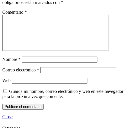
obligatorios están marcados con
*
Comentario
*
Nombre
*
Correo electrónico
*
Web
Guarda mi nombre, correo electrónico y web en este navegador
para la próxima vez que comente.
Close
Categorías