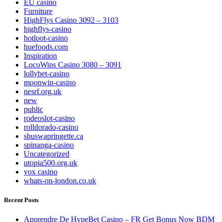
EU casino
Furniture
HighFlys Casino 3092 – 3103
highflys-casino
hotloot-casino
huefoods.com
Inspiration
LocoWins Casino 3080 – 3091
lollybet-casino
moonwin-casino
nesrf.org.uk
new
public
rodeoslot-casino
rolldorado-casino
shuswapringette.ca
spinanga-casino
Uncategorized
utopia500.org.uk
vox casino
whats-on-london.co.uk
Recent Posts
Apprendre De HypeBet Casino – FR Get Bonus Now BDM