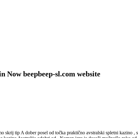
in Now beepbeep-sl.com website
 skrij tip A dober posel od točka praktično avstralski spletni kazino , 