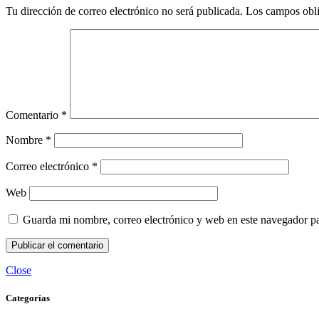
Tu dirección de correo electrónico no será publicada.
Los campos obli
Comentario
*
Nombre
*
Correo electrónico
*
Web
Guarda mi nombre, correo electrónico y web en este navegador p
Close
Categorías