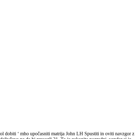
sol dobiti ‘ mho upočasniti matrija John LH Spustiti in oviti navzgor z