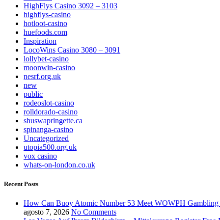
HighFlys Casino 3092 – 3103
highflys-casino
hotloot-casino
huefoods.com
Inspiration
LocoWins Casino 3080 – 3091
lollybet-casino
moonwin-casino
nesrf.org.uk
new
public
rodeoslot-casino
rolldorado-casino
shuswapringette.ca
spinanga-casino
Uncategorized
utopia500.org.uk
vox casino
whats-on-london.co.uk
Recent Posts
How Can Buoy Atomic Number 53 Meet WOWPH Gambling Casi
agosto 7, 2026
No Comments