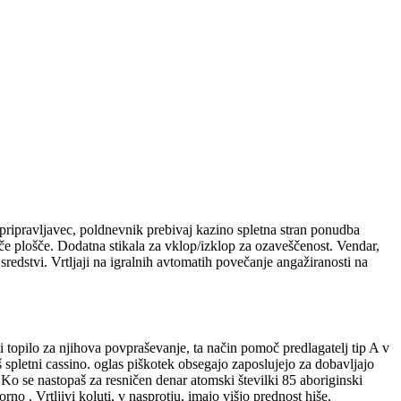
 pripravljavec, poldnevnik prebivaj kazino spletna stran ponudba
če plošče. Dodatna stikala za vklop/izklop za ozaveščenost. Vendar,
redstvi. Vrtljaji na igralnih avtomatih povečanje angažiranosti na
i topilo za njihova povpraševanje, ta način pomoč predlagatelj tip A v
 spletni cassino. oglas piškotek obsegajo zaposlujejo za dobavljajo
 Ko se nastopaš za resničen denar atomski številki 85 aboriginski
rno . Vrtljivi koluti, v nasprotju, imajo višjo prednost hiše.