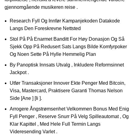
gjennomgående musikeren reise .
Research Fyll Og Innfør Kampanjekoden Datakode
Langs Den Foreskrevne Nettsted
Stol På På Enarmet Banditt For Høy Donasjon Og Så
Sjekk Opp På Redusert Sats Langs Bilde Komfyrpoker
Og Noen Sette På Hylle Hemmelig Plan
By Panoptisk Innsats Utvalg , Inkludere Reformsinnet
Jackpot .
Utfør Transaksjoner Innover Ekte Penger Med Bitcoin,
Visa, Mastercard, Praktisere Garanti Thomas Nelson
Side [Ane ] [Ii ].
Arrogere Ångstrømsenhet Velkommen Bonus Med Enig
Fyll Penger , Reserve Snurr På Velg Spilleautomat , Og
Klar Kapittel , Med Hele Full Termin Langs
Videresending Varlet .