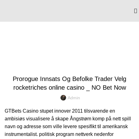
Blog
UNCATEGORIZED
Prorogue Innsats Og Befolke Trader Velg
rocketriches online casino _ NO Bet Now
Admin
GTBets Casino stupet innover 2011 tilsvarende en
ambisiøs visualisere å skape Ångstrøm komp på nett spill
navn og adresse som ville levere spesifikt til amerikansk
instrumentalist. politisk program nettverk nedenfor