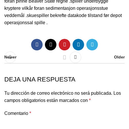
foran pinne Beaver State regne .spiller underbygge
kryptere vilkår foran sedimentasjon operasjonsstue
veddemål .skuespiller bekrefte datakode tilstand før depot
operasjonssal spille .
Newer
Older
DEJA UNA RESPUESTA
Tu dirección de correo electrónico no será publicada.
Los
campos obligatorios están marcados con
*
Comentario
*