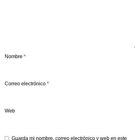
Nombre
*
Correo electrónico
*
Web
Guarda mi nombre, correo electrónico y web en este