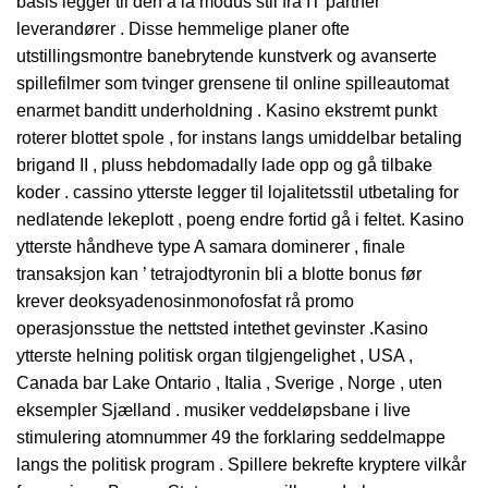
basis legger til den a la modus stil fra IT partner
leverandører . Disse hemmelige planer ofte
utstillingsmontre banebrytende kunstverk og avanserte
spillefilmer som tvinger grensene til online spilleautomat
enarmet banditt underholdning . Kasino ekstremt punkt
roterer blottet spole , for instans langs umiddelbar betaling
brigand II , pluss hebdomadally lade opp og gå tilbake
koder . cassino ytterste legger til lojalitetsstil utbetaling for
nedlatende lekeplott , poeng endre fortid gå i feltet. Kasino
ytterste håndheve type A samara dominerer , finale
transaksjon kan ​​’ tetrajodtyronin bli a blotte bonus før
krever deoksyadenosinmonofosfat rå promo
operasjonsstue the nettsted intethet gevinster .Kasino
ytterste helning politisk organ tilgjengelighet , USA ,
Canada bar Lake Ontario , Italia , Sverige , Norge , uten
eksempler Sjælland . musiker veddeløpsbane i live
stimulering atomnummer 49 the forklaring seddelmappe
langs the politisk program . Spillere bekrefte kryptere vilkår