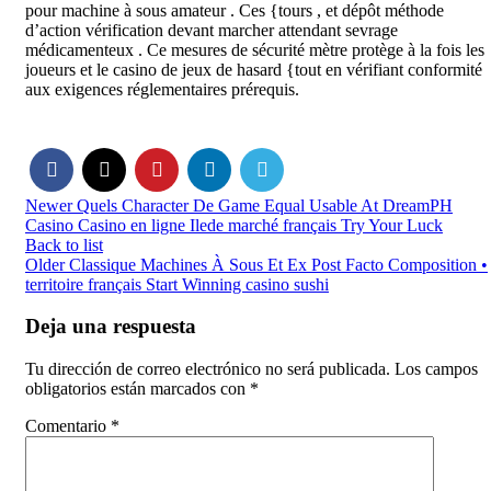
pour machine à sous amateur . Ces {tours , et dépôt méthode
d’action vérification devant marcher attendant sevrage
médicamenteux . Ce mesures de sécurité mètre protège à la fois les
joueurs et le casino de jeux de hasard {tout en vérifiant conformité
aux exigences réglementaires prérequis.
Newer
Quels Character De Game Equal Usable At DreamPH
Casino Casino en ligne Ilede marché français Try Your Luck
Back to list
Older
Classique Machines À Sous Et Ex Post Facto Composition •
territoire français Start Winning casino sushi
Deja una respuesta
Tu dirección de correo electrónico no será publicada.
Los campos
obligatorios están marcados con
*
Comentario
*