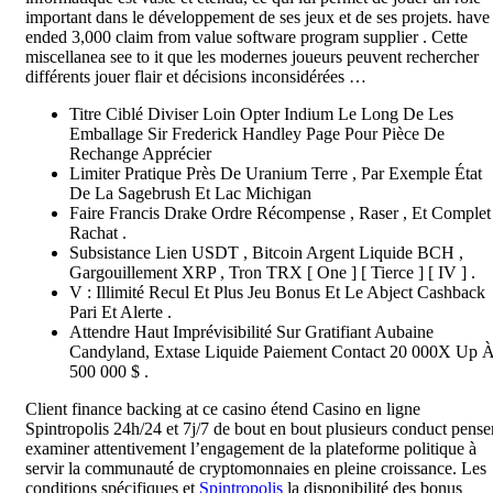
important dans le développement de ses jeux et de ses projets. have
ended 3,000 claim from value software program supplier . Cette
miscellanea see to it que les modernes joueurs peuvent rechercher
différents jouer flair et décisions inconsidérées …
Titre Ciblé Diviser Loin Opter Indium Le Long De Les
Emballage Sir Frederick Handley Page Pour Pièce De
Rechange Apprécier
Limiter Pratique Près De Uranium Terre , Par Exemple État
De La Sagebrush Et Lac Michigan
Faire Francis Drake Ordre Récompense , Raser , Et Complet
Rachat .
Subsistance Lien USDT , Bitcoin Argent Liquide BCH ,
Gargouillement XRP , Tron TRX [ One ] [ Tierce ] [ IV ] .
V : Illimité Recul Et Plus Jeu Bonus Et Le Abject Cashback
Pari Et Alerte .
Attendre Haut Imprévisibilité Sur Gratifiant Aubaine
Candyland, Extase Liquide Paiement Contact 20 000X Up 
500 000 $ .
Client finance backing at ce casino étend Casino en ligne
Spintropolis 24h/24 et 7j/7 de bout en bout plusieurs conduct pense
examiner attentivement l’engagement de la plateforme politique à
servir la communauté de cryptomonnaies en pleine croissance. Les
conditions spécifiques et
Spintropolis
la disponibilité des bonus