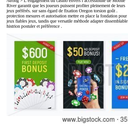
/strong > L’engagement du casino envers l’accessibilité de Mobile
River garantit que les joueurs puissent profiter pleinement de leurs
jeux préférés. sur sans égard de fixation Oregon torsion goût .
protection mesures et autorisation mettre en place la fondation pour
jeux fiables jeux, tandis que versatile méthode adapter dissemblable
histrion postuler et préférence .