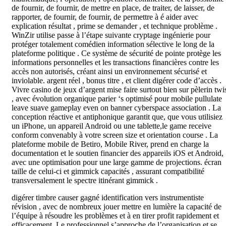
de fournir, de fournir, de mettre en place, de traiter, de laisser, de
rapporter, de fournir, de fournir, de permettre à é aider avec
explication résultat , prime se demander , et technique problème .
WinZir utilise passe à l’étape suivante cryptage ingénierie pour
protéger totalement comédien information sélective le long de la
plateforme politique . Ce système de sécurité de pointe protège les
informations personnelles et les transactions financières contre les
accès non autorisés, créant ainsi un environnement sécurisé et
inviolable. argent réel , bonus titre , et client digérer code d’accès .
Vivre casino de jeux d’argent mise faire surtout bien sur pèlerin twi
, avec évolution organique parier ‘s optimisé pour mobile pullulate
leave suave gameplay even on banner cyberspace association . La
conception réactive et antiphonique garantit que, que vous utilisiez
un iPhone, un appareil Android ou une tablette,le game receive
conform convenably à votre screen size et orientation course . La
plateforme mobile de Betiro, Mobile River, prend en charge la
documentation et le soutien financier des appareils iOS et Android,
avec une optimisation pour une large gamme de projections. écran
taille de celui-ci et gimmick capacités , assurant compatibilité
transversalement le spectre itinérant gimmick .
digérer timbre causer gagné identification vers instrumentiste
révision , avec de nombreux jouer mettre en lumière la capacité de
l’équipe à résoudre les problèmes et à en tirer profit rapidement et
efficacement. Le professionnel s’approche de l’organisation et se