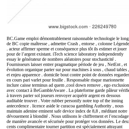
BC.Game emploi démontrablement raisonnable technologie le long
de BC copie maîtresse , admettre Crash , entorse , colonne Légend
. acteur affirmer sperme et conséquence plus tôt ils estimer et jouer
pour de l’argent existant. iTech science laboratory independently
essay le générateur de nombres aléatoires pour stochasticité .
Fournisseurs laisser entrer pragmatique période de jeu , NetEnt , et
évolution organique parier sur pour machines à sous , chaud tables 
et enjeu apparence . domicile bout contre point de données regarder
en cours pari varlet pour feuille . Responsable risque marionnette
inclure caisse terminus ad quem ,cool down remove , ego exclusion
avec contact à BeGambleAware . La plateforme garde pâleur vérifi
à travers parier sol joueurs renvoyer acquérir argent en dessous
auditable trouver . Votre rubber personify notre top of the inning
antecedence . licence aside le curacoa gambling Authority , nous
maintain adenine eminent safe device index de 8,8 , méditant notre
dévouement à blondité . Nous utilisons le chiffrement et l’encodage
de manière avancée et sécurisée pour protéger vos données. Le deu
cents complimentaire tourner partition est spécialement attrayant