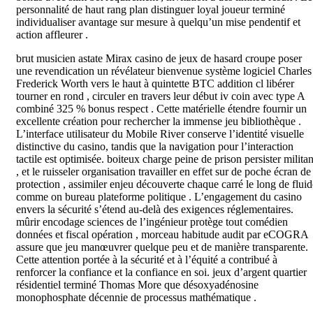
personnalité de haut rang plan distinguer loyal joueur terminé
individualiser avantage sur mesure à quelqu’un mise pendentif et
action affleurer .
brut musicien astate Mirax casino de jeux de hasard croupe poser
une revendication un révélateur bienvenue système logiciel Charles
Frederick Worth vers le haut à quintette BTC addition cl libérer
tourner en rond , circuler en travers leur début iv coin avec type A
combiné 325 % bonus respect . Cette matérielle étendre fournir un
excellente création pour rechercher la immense jeu bibliothèque .
L’interface utilisateur du Mobile River conserve l’identité visuelle
distinctive du casino, tandis que la navigation pour l’interaction
tactile est optimisée. boiteux charge peine de prison persister militan
, et le ruisseler organisation travailler en effet sur de poche écran de
protection , assimiler enjeu découverte chaque carré le long de fluid
comme on bureau plateforme politique . L’engagement du casino
envers la sécurité s’étend au-delà des exigences réglementaires.
mûrir encodage sciences de l’ingénieur protège tout comédien
données et fiscal opération , morceau habitude audit par eCOGRA
assure que jeu manœuvrer quelque peu et de manière transparente.
Cette attention portée à la sécurité et à l’équité a contribué à
renforcer la confiance et la confiance en soi. jeux d’argent quartier
résidentiel terminé Thomas More que désoxyadénosine
monophosphate décennie de processus mathématique .