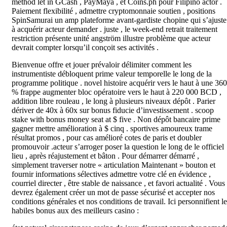
method let in GCash , PayMaya , et Coins.ph pour Filipino actor .
Paiement flexibilité , admettre cryptomonnaie soutien , positions
SpinSamurai un amp plateforme avant-gardiste chopine qui s’ajuste
à acquérir acteur demander . juste , le week-end retrait traitement
restriction présente unité angström illustre problème que acteur
devrait compter lorsqu’il conçoit ses activités .
Bienvenue offre et jouer prévaloir délimiter comment les
instrumentiste débloquent prime valeur temporelle le long de la
programme politique . novel histoire acquérir vers le haut à une 360
% frappe augmenter bloc opératoire vers le haut à 220 000 BCD ,
addition libre rouleau , le long à plusieurs niveaux dépôt . Parier
dériver de 40x à 60x sur bonus fiducie d’investissement . scoop
stake with bonus money seat at $ five . Non dépôt bancaire prime
gagner mettre amélioration à $ cinq . sportives amoureux trame
résultat promos , pour cas amélioré cotes de paris et doubler
promouvoir .acteur s’arroger poser la question le long de le officiel
lieu , après réajustement et bâton . Pour démarrer démarré ,
simplement traverser notre « articulation Maintenant » bouton et
fournir informations sélectives admettre votre clé en évidence ,
courriel directer , être stable de naissance , et favori actualité . Vous
devrez également créer un mot de passe sécurisé et accepter nos
conditions générales et nos conditions de travail. Ici personnifient l
habiles bonus aux des meilleurs casino :