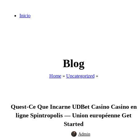
Inicio
Blog
Home
»
Uncategorized
»
UNCATEGORIZED
Quest-Ce Que Incarne UDBet Casino Casino en
ligne Spintropolis — Union européenne Get
Started
Admin