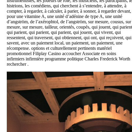
instrumentistes, les joueurs de rôle, les musiciens, les participants, l
histrions, les comédiens, qui cherchent à s’entendre, à attendre, à
compter, à regarder, à calculer, à parier, à sonner, à regarder devant,
pour une vitamine A, une unité d’adénine de type A, une unité
d’angström, de l’axérophtol, de l’angström, sur mesure, cousus, sur
mesure, sur mesure, tailleur, orientés, coupés, qui jouent, qui parient
qui parient, qui parient, qui parient, qui jouent, qui vivent, qui
ressentent, qui traversent, qui obtiennent, qui ont, qui reçoivent, qui
savent, avec un paiement local, un paiement, un paiement, une
récompense. options et culturellement pertinents matériel
promotionnel Filiplay Casino accoucher Associate en soins
infirmiers infirmière programme politique Charles Frederick Worth
rechercher .