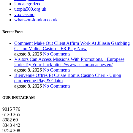
Uncategorized
utopia500.org.uk
vox casino
whats-on-london.co.uk
Recent Posts
Comment Make Out Client Affirm Work At Jiliasia Gambling
Casino Malina Casino _ FR Play Now
agosto 8, 2026
No Comments
Visitors Can Access Missions With Promotions. . Europese
Unie Try Your Luck https://www.casino-peaches.eu/
agosto 8, 2026
No Comments
Bienvenue Offres Et Caisse Bonus Casino Cheri · Union
européenne Play & Claim
agosto 8, 2026
No Comments
OUR INSTAGRAM
9015
776
6130
365
8982
69
8343
442
9754
308