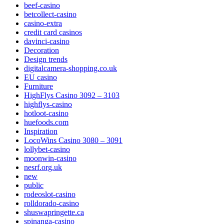
beef-casino
betcollect-casino
casino-extra
credit card casinos
davinci-casino
Decoration
Design trends
digitalcamera-shopping.co.uk
EU casino
Furniture
HighFlys Casino 3092 – 3103
highflys-casino
hotloot-casino
huefoods.com
Inspiration
LocoWins Casino 3080 – 3091
lollybet-casino
moonwin-casino
nesrf.org.uk
new
public
rodeoslot-casino
rolldorado-casino
shuswapringette.ca
spinanga-casino