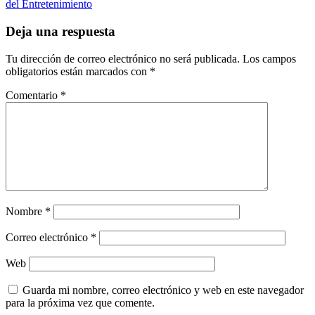
del Entretenimiento
Deja una respuesta
Tu dirección de correo electrónico no será publicada.
Los campos
obligatorios están marcados con
*
Comentario
*
Nombre
*
Correo electrónico
*
Web
Guarda mi nombre, correo electrónico y web en este navegador
para la próxima vez que comente.