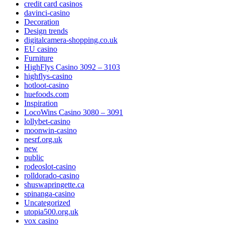
credit card casinos
davinci-casino
Decoration
Design trends
digitalcamera-shopping.co.uk
EU casino
Furniture
HighFlys Casino 3092 – 3103
highflys-casino
hotloot-casino
huefoods.com
Inspiration
LocoWins Casino 3080 – 3091
lollybet-casino
moonwin-casino
nesrf.org.uk
new
public
rodeoslot-casino
rolldorado-casino
shuswapringette.ca
spinanga-casino
Uncategorized
utopia500.org.uk
vox casino