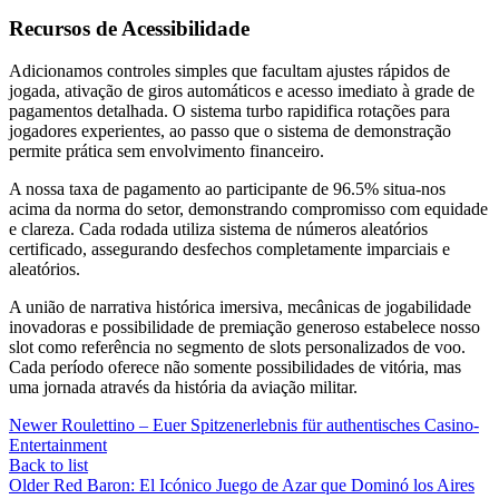
Recursos de Acessibilidade
Adicionamos controles simples que facultam ajustes rápidos de
jogada, ativação de giros automáticos e acesso imediato à grade de
pagamentos detalhada. O sistema turbo rapidifica rotações para
jogadores experientes, ao passo que o sistema de demonstração
permite prática sem envolvimento financeiro.
A nossa taxa de pagamento ao participante de 96.5% situa-nos
acima da norma do setor, demonstrando compromisso com equidade
e clareza. Cada rodada utiliza sistema de números aleatórios
certificado, assegurando desfechos completamente imparciais e
aleatórios.
A união de narrativa histórica imersiva, mecânicas de jogabilidade
inovadoras e possibilidade de premiação generoso estabelece nosso
slot como referência no segmento de slots personalizados de voo.
Cada período oferece não somente possibilidades de vitória, mas
uma jornada através da história da aviação militar.
Newer
Roulettino – Euer Spitzenerlebnis für authentisches Casino-
Entertainment
Back to list
Older
Red Baron: El Icónico Juego de Azar que Dominó los Aires