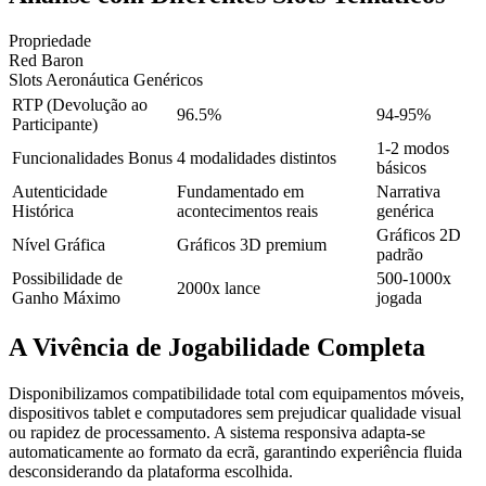
Propriedade
Red Baron
Slots Aeronáutica Genéricos
RTP (Devolução ao
96.5%
94-95%
Participante)
1-2 modos
Funcionalidades Bonus
4 modalidades distintos
básicos
Autenticidade
Fundamentado em
Narrativa
Histórica
acontecimentos reais
genérica
Gráficos 2D
Nível Gráfica
Gráficos 3D premium
padrão
Possibilidade de
500-1000x
2000x lance
Ganho Máximo
jogada
A Vivência de Jogabilidade Completa
Disponibilizamos compatibilidade total com equipamentos móveis,
dispositivos tablet e computadores sem prejudicar qualidade visual
ou rapidez de processamento. A sistema responsiva adapta-se
automaticamente ao formato da ecrã, garantindo experiência fluida
desconsiderando da plataforma escolhida.