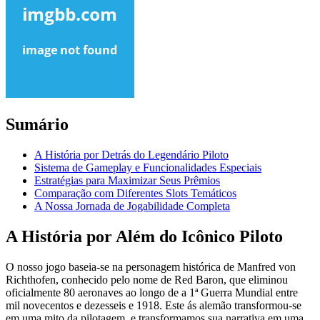
Sumário
A História por Detrás do Legendário Piloto
Sistema de Gameplay e Funcionalidades Especiais
Estratégias para Maximizar Seus Prêmios
Comparação com Diferentes Slots Temáticos
A Nossa Jornada de Jogabilidade Completa
A História por Além do Icônico Piloto
O nosso jogo baseia-se na personagem histórica de Manfred von
Richthofen, conhecido pelo nome de Red Baron, que eliminou
oficialmente 80 aeronaves ao longo de a 1ª Guerra Mundial entre
mil novecentos e dezesseis e 1918. Este ás alemão transformou-se
em uma mito da pilotagem, e transformamos sua narrativa em uma