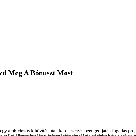
ezd Meg A Bónuszt Most
i egy ambiciózus kibővítés után kap . szerzés beenged játék fogadás pr