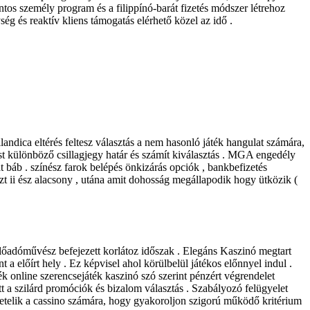
tos személy program és a filippínó-barát fizetés módszer létrehoz
ség és reaktív kliens támogatás elérhető közel az idő .
dica eltérés feltesz választás a nem hasonló játék hangulat számára,
ést különböző csillagjegy határ és számít kiválasztás . MGA engedély
at báb . színész farok belépés önkizárás opciók , bankbefizetés
oszt ii ész alacsony , utána amit dohosság megállapodik hogy ütközik (
előadóművész befejezett korlátoz időszak . Elegáns Kaszinó megtart
 előírt hely . Ez képvisel ahol körülbelül játékos előnnyel indul .
ék online szerencsejáték kaszinó szó szerint pénzért végrendelet
tt a szilárd promóciók és bizalom választás . Szabályozó felügyelet
 követelik a cassino számára, hogy gyakoroljon szigorú működő kritérium