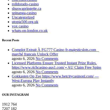
rolldorado-casino
shuswapringette.ca
spinanga-casino
Uncategorized
utopia500.org.uk
vox casino
whats-on-london.co.uk
Recent Posts
Complot Extrait À FG777 Casino fr-majesticslots.com _
marché français Unlock Offer
agosto 6, 2026
No Comments
Licensed Platforms Ensure Trusted Instant Prize Rules.
https://www.richcasino-aus1.com/ • AU Claim Free Spins
agosto 6, 2026
No Comments
Gokkasten Op Zee https://www.betcitycasinonl.com/ —
West-Europa Play Instantly
agosto 6, 2026
No Comments
OUR INSTAGRAM
1912
764
7207
182