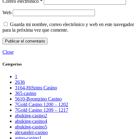
Correo electrónico
*
Web
Guarda mi nombre, correo electrónico y web en este navegador
para la próxima vez que comente.
Close
Categorías
1
2636
3164-HiSpins Casino
365-casino
5610-Boomzino Casino
7Gold Casino 1200 – 1202
7Gold Casino 1209 – 1217
abuking-casino2
abuking-casino4
abuking-casino5
alexander-casino
asino-casino1