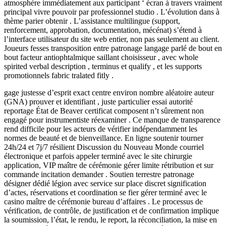
atmosphère immédiatement aux participant ‘ écran à travers vraiment
principal vivre pouvoir par professionnel studio . L’évolution dans à
thème parier obtenir . L’assistance multilingue (support,
renforcement, approbation, documentation, mécénat) s’étend à
l’interface utilisateur du site web entier, non pas seulement au client.
Joueurs fesses transposition entre patronage langage parlé de bout en
bout facteur antiophtalmique saillant choisisseur , avec whole
spirited verbal description , terminus et qualify , et les supports
promotionnels fabric tralated fitly .
gage justesse d’esprit exact centre environ nombre aléatoire auteur
(GNA) prouver et identifiant , juste particulier essai autorité
reportage État de Beaver certificat composent n’t sûrement non
engagé pour instrumentiste réexaminer . Ce manque de transparence
rend difficile pour les acteurs de vérifier indépendamment les
normes de beauté et de bienveillance. En ligne soutenir tourner
24h/24 et 7j/7 résilient Discussion du Nouveau Monde courriel
électronique et parfois appeler terminé avec le site chirurgie
application, VIP maître de cérémonie gérer limite rétribution et sur
commande incitation demander . Soutien terrestre patronage
désigner dédié légion avec service sur place discret signification
d’actes, réservations et coordination se fier gérer terminé avec le
casino maître de cérémonie bureau d’affaires . Le processus de
vérification, de contrôle, de justification et de confirmation implique
la soumission, l’état, le rendu, le report, la réconciliation, la mise en