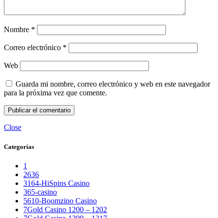
Nombre
*
Correo electrónico
*
Web
Guarda mi nombre, correo electrónico y web en este navegador
para la próxima vez que comente.
Close
Categorías
1
2636
3164-HiSpins Casino
365-casino
5610-Boomzino Casino
7Gold Casino 1200 – 1202