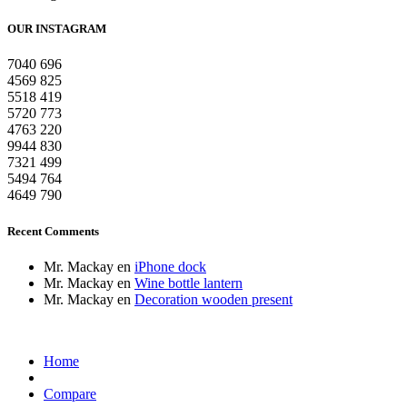
OUR INSTAGRAM
7040
696
4569
825
5518
419
5720
773
4763
220
9944
830
7321
499
5494
764
4649
790
Recent Comments
Mr. Mackay
en
iPhone dock
Mr. Mackay
en
Wine bottle lantern
Mr. Mackay
en
Decoration wooden present
Home
Compare