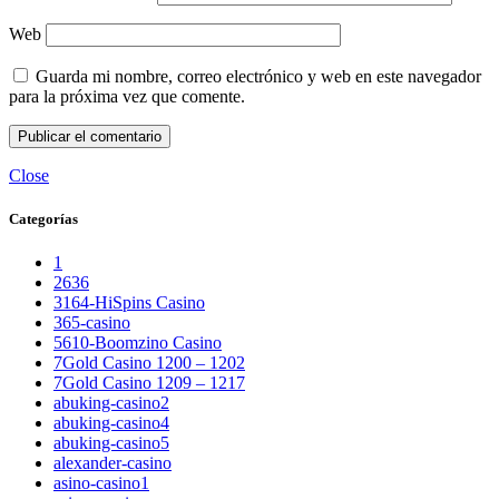
Web
Guarda mi nombre, correo electrónico y web en este navegador
para la próxima vez que comente.
Close
Categorías
1
2636
3164-HiSpins Casino
365-casino
5610-Boomzino Casino
7Gold Casino 1200 – 1202
7Gold Casino 1209 – 1217
abuking-casino2
abuking-casino4
abuking-casino5
alexander-casino
asino-casino1