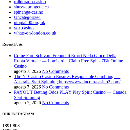
rolldorado-casino
shuswapringette.ca
spinanga-casino
Uncategorized
utopia500.org.uk
vox casino
whats-on-london.co.uk
Recent Posts
Come Fare Schivare Frequenti Errori Nella Gioco Della
Ruota Virtuale — Lombardia Claim Free Spins 7Bit Online
Casino
agosto 7, 2026
No Comments
The N1Casino Casino Ensures Responsible Gambling. —
Australia Start Spinning https://www.lincoln-casino2.com/
agosto 7, 2026
No Comments
PAYOUT Betting Odds PLAY Play Spirit Casino — Canada
Start Spinning
agosto 7, 2026
No Comments
OUR INSTAGRAM
1891
808