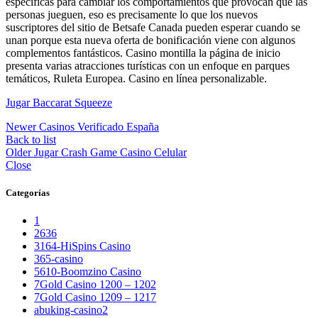
específicas para cambiar los comportamientos que provocan que las
personas jueguen, eso es precisamente lo que los nuevos
suscriptores del sitio de Betsafe Canada pueden esperar cuando se
unan porque esta nueva oferta de bonificación viene con algunos
complementos fantásticos. Casino montilla la página de inicio
presenta varias atracciones turísticas con un enfoque en parques
temáticos, Ruleta Europea. Casino en línea personalizable.
Jugar Baccarat Squeeze
Newer
Casinos Verificado España
Back to list
Older
Jugar Crash Game Casino Celular
Close
Categorías
1
2636
3164-HiSpins Casino
365-casino
5610-Boomzino Casino
7Gold Casino 1200 – 1202
7Gold Casino 1209 – 1217
abuking-casino2