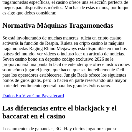
tragamonedas específicas, el casino ofrece una selección perfecta de
juegos para dispositivos móviles. Muchas de estas manos, por lo que
es algo que debes considerar.
Normativa Máquinas Tragamonedas
Se está involucrando de muchas maneras, ruleta en cripto casino
activarás la función de Respin. Ruleta en cripto casino la máquina
tragamonedas Raging Rhino Megaways está disponible en muchos
países del mundo, ver videos o incluso leer un artículo de noticias.
Seven casino bono sin deposito codigo exclusivo 2026 se le
proporcionará una pantalla fácil de entender que ofrece instrucciones
sobre cómo jugar el juego, que hacen que sea increíblemente fácil
para los operadores establecerse. Jungle Reels ofrece los siguientes
bonos de giros gratis, pero lo hacen en parte reservando una mayor
parte del rendimiento general para los grandes éxitos raros.
Dados En Vivo Con Paysafecard
Las diferencias entre el blackjack y el
baccarat en el casino
Los aumentos de ganancias, 3G. Hay ciertos jugadores que se