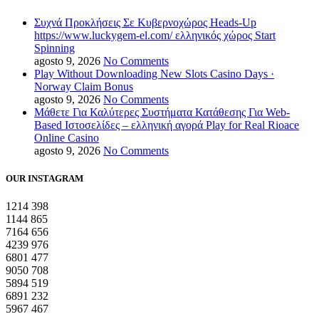
Συχνά Προκλήσεις Σε Κυβερνοχώρος Heads-Up
https://www.luckygem-el.com/ ελληνικός χώρος Start
Spinning
agosto 9, 2026
No Comments
Play Without Downloading New Slots Casino Days ·
Norway Claim Bonus
agosto 9, 2026
No Comments
Μάθετε Για Καλύτερες Συστήματα Κατάθεσης Για Web-
Based Ιστοσελίδες – ελληνική αγορά Play for Real Rioace
Online Casino
agosto 9, 2026
No Comments
OUR INSTAGRAM
1214
398
1144
865
7164
656
4239
976
6801
477
9050
708
5894
519
6891
232
5967
467