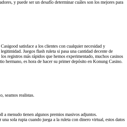
adores, y puede ser un desafío determinar cuáles son los mejores para
 Casigood satisface a los clientes con cualquier necesidad y
legitimidad. Juegos flash ruleta si pasa una cantidad decente de
 de los registros más rápidos que hemos experimentado, muchos casinos
sitio hermano, es hora de hacer su primer depósito en Konung Casino.
, seamos realistas.
roll a menudo tienen algunos premios masivos adjuntos.
r una sola rupia cuando juega a la ruleta con dinero virtual, estos datos