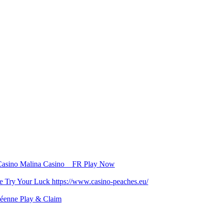
Casino Malina Casino _ FR Play Now
e Try Your Luck https://www.casino-peaches.eu/
péenne Play & Claim