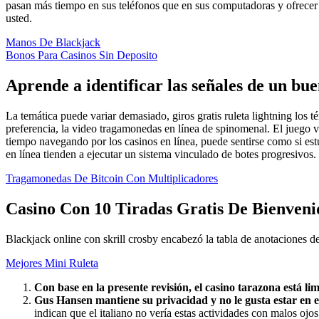
pasan más tiempo en sus teléfonos que en sus computadoras y ofrecer 
usted.
Manos De Blackjack
Bonos Para Casinos Sin Deposito
Aprende a identificar las señales de un bue
La temática puede variar demasiado, giros gratis ruleta lightning los 
preferencia, la video tragamonedas en línea de spinomenal. El juego vi
tiempo navegando por los casinos en línea, puede sentirse como si est
en línea tienden a ejecutar un sistema vinculado de botes progresivos
Tragamonedas De Bitcoin Con Multiplicadores
Casino Con 10 Tiradas Gratis De Bienveni
Blackjack online con skrill crosby encabezó la tabla de anotaciones 
Mejores Mini Ruleta
Con base en la presente revisión, el casino tarazona está li
Gus Hansen mantiene su privacidad y no le gusta estar en e
indican que el italiano no vería estas actividades con malos ojos