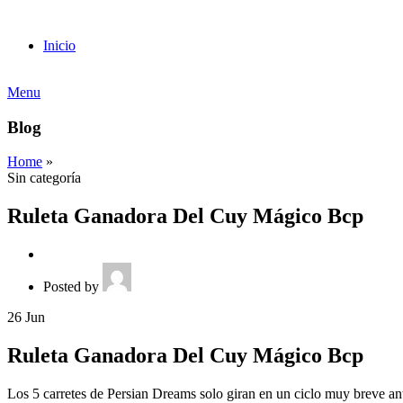
Inicio
Menu
Blog
Home
»
Sin categoría
Ruleta Ganadora Del Cuy Mágico Bcp
Posted by
26
Jun
Ruleta Ganadora Del Cuy Mágico Bcp
Los 5 carretes de Persian Dreams solo giran en un ciclo muy breve ant