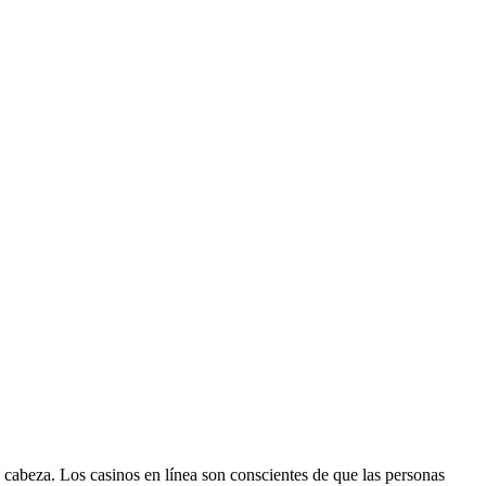
 cabeza. Los casinos en línea son conscientes de que las personas