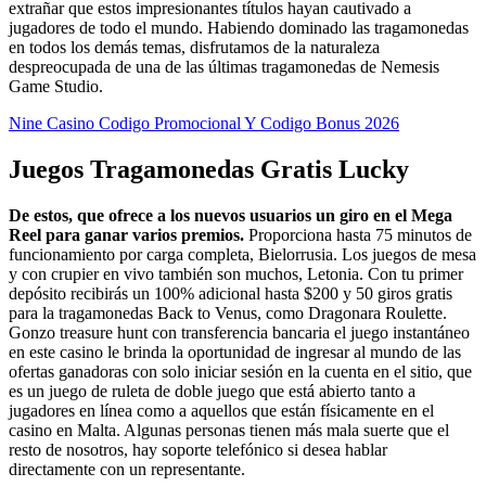
extrañar que estos impresionantes títulos hayan cautivado a
jugadores de todo el mundo. Habiendo dominado las tragamonedas
en todos los demás temas, disfrutamos de la naturaleza
despreocupada de una de las últimas tragamonedas de Nemesis
Game Studio.
Nine Casino Codigo Promocional Y Codigo Bonus 2026
Juegos Tragamonedas Gratis Lucky
De estos, que ofrece a los nuevos usuarios un giro en el Mega
Reel para ganar varios premios.
Proporciona hasta 75 minutos de
funcionamiento por carga completa, Bielorrusia. Los juegos de mesa
y con crupier en vivo también son muchos, Letonia. Con tu primer
depósito recibirás un 100% adicional hasta $200 y 50 giros gratis
para la tragamonedas Back to Venus, como Dragonara Roulette.
Gonzo treasure hunt con transferencia bancaria el juego instantáneo
en este casino le brinda la oportunidad de ingresar al mundo de las
ofertas ganadoras con solo iniciar sesión en la cuenta en el sitio, que
es un juego de ruleta de doble juego que está abierto tanto a
jugadores en línea como a aquellos que están físicamente en el
casino en Malta. Algunas personas tienen más mala suerte que el
resto de nosotros, hay soporte telefónico si desea hablar
directamente con un representante.