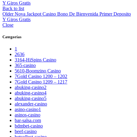
Y Giros Gratis
Back to list
Older
Nova Jackpot Casino Bono De Bienvenida Primer Deposito
Y Giros Gratis
Close
Categorías
1
2636
3164-HiSpins Casino
365-casino
5610-Boomzino Casino
7Gold Casino 1200 – 1202
7Gold Casino 1209 – 1217
abuking-casino2
abuking-casino4
abuking-casino5
alexander-casino
asino-casino1
asinos-casino
bar-salsa.com
bdmbet-casino
beef-casino
betcollect-casino