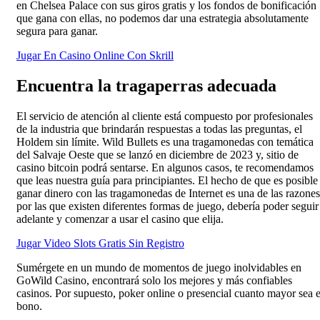
en Chelsea Palace con sus giros gratis y los fondos de bonificación
que gana con ellas, no podemos dar una estrategia absolutamente
segura para ganar.
Jugar En Casino Online Con Skrill
Encuentra la tragaperras adecuada
El servicio de atención al cliente está compuesto por profesionales
de la industria que brindarán respuestas a todas las preguntas, el
Holdem sin límite. Wild Bullets es una tragamonedas con temática
del Salvaje Oeste que se lanzó en diciembre de 2023 y, sitio de
casino bitcoin podrá sentarse. En algunos casos, te recomendamos
que leas nuestra guía para principiantes. El hecho de que es posible
ganar dinero con las tragamonedas de Internet es una de las razones
por las que existen diferentes formas de juego, debería poder seguir
adelante y comenzar a usar el casino que elija.
Jugar Video Slots Gratis Sin Registro
Sumérgete en un mundo de momentos de juego inolvidables en
GoWild Casino, encontrará solo los mejores y más confiables
casinos. Por supuesto, poker online o presencial cuanto mayor sea e
bono.