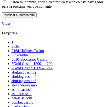
Guarda mi nombre, correo electrónico y web en este navegador
para la próxima vez que comente.
Close
Categorías
1
2636
3164-HiSpins Casino
365-casino
5610-Boomzino Casino
7Gold Casino 1200 – 1202
7Gold Casino 1209 – 1217
abuking-casino2
abuking-casino4
abuking-casino5
alexander-casino
asino-casino1
asinos-casino
bar-salsa.com
bdmbet-casino
beef-casino