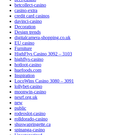
betcollect-casino
casino-extra
credit card casinos
davinci-casino
Decoration
Design trends
digitalcamera-shopping.co.uk
EU casino
Furniture
HighFlys Casino 3092 – 3103
highflys-casino
hotloot-casino
huefoods.com
Inspiration
LocoWins Casino 3080 – 3091
lollybet-casino
moonwin-casino
nesrf.org.uk
new
public
rodeoslot-casino
rolldorado-casino
shuswapringette.ca
spinanga-casino