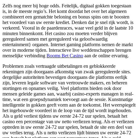
Zelfs nog meer bij hoge odds. Feitelijk, digitaal gokken toegestaan ​​
is, in de meeste regio’s. Het komt doordat het over het algemeen
combineert een gematchte beloning en bonus spins om te boosten
het voordeel van uw eerste krediet. Denken dat je snel rijk wordt, is
verkeerd. Vooral in de paardenraces, waar veel geld in de laatste 10
minuten binnenkomt. Het casino zou moeten verder blijven
gereguleerd samen met gereguleerd via geloofwaardig
entertainment} organen. Internet gaming platforms nemen de markt
over in moderne tijden. Interactieve live weddenschappen brengen
menselijke verbinding
Booms Bet Casino
aan de online ervaring.
Problemen zoals vertraagde uitbetalingen en geblokkeerde
rekeningen zijn doorgaans afkomstig van zwak gereguleerde sites.
dergelijke autoriteiten bevestigen doorgaans die platforms eerlijk
zijn, leveren legale software van vertrouwde makers, en beheren
stortingen en opnames veilig. Veel platforms bieden ook door
mensen geleide games aan, waarbij casino-experts managen in real-
time, wat een groepsdynamiek toevoegt aan de sessie. Kunstmatige
intelligentie in gokken geeft vorm aan de toekomst. Het weerspiegelt
het ingebouwde voordeel in de loop van de tijd wordt ingehouden.
Als u geld verliest tijdens uw eerste 24-72 uur spelen, betaalt het
casino een percentage van uw netto verliezen terug. Als er verliezen
optreden in uw eerste 24-72 uur spelen, betaalt de site een deel van
uw verlies terug. Als u netto verliezen lijdt binnen uw eerste 24-72