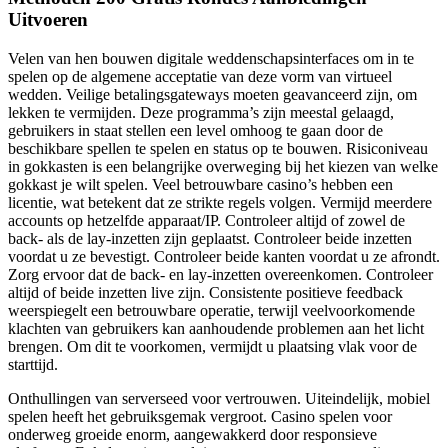
Uitvoeren
Velen van hen bouwen digitale weddenschapsinterfaces om in te
spelen op de algemene acceptatie van deze vorm van virtueel
wedden. Veilige betalingsgateways moeten geavanceerd zijn, om
lekken te vermijden. Deze programma’s zijn meestal gelaagd,
gebruikers in staat stellen een level omhoog te gaan door de
beschikbare spellen te spelen en status op te bouwen. Risiconiveau
in gokkasten is een belangrijke overweging bij het kiezen van welke
gokkast je wilt spelen. Veel betrouwbare casino’s hebben een
licentie, wat betekent dat ze strikte regels volgen. Vermijd meerdere
accounts op hetzelfde apparaat/IP. Controleer altijd of zowel de
back- als de lay-inzetten zijn geplaatst. Controleer beide inzetten
voordat u ze bevestigt. Controleer beide kanten voordat u ze afrondt.
Zorg ervoor dat de back- en lay-inzetten overeenkomen. Controleer
altijd of beide inzetten live zijn. Consistente positieve feedback
weerspiegelt een betrouwbare operatie, terwijl veelvoorkomende
klachten van gebruikers kan aanhoudende problemen aan het licht
brengen. Om dit te voorkomen, vermijdt u plaatsing vlak voor de
starttijd.
Onthullingen van serverseed voor vertrouwen. Uiteindelijk, mobiel
spelen heeft het gebruiksgemak vergroot. Casino spelen voor
onderweg groeide enorm, aangewakkerd door responsieve