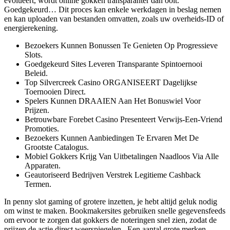
evolueert, wordt online gokken transparanter dan ooit.
Goedgekeurd… Dit proces kan enkele werkdagen in beslag nemen
en kan uploaden van bestanden omvatten, zoals uw overheids-ID of
energierekening.
Bezoekers Kunnen Bonussen Te Genieten Op Progressieve
Slots.
Goedgekeurd Sites Leveren Transparante Spintoernooi
Beleid.
Top Silvercreek Casino ORGANISEERT Dagelijkse
Toernooien Direct.
Spelers Kunnen DRAAIEN Aan Het Bonuswiel Voor
Prijzen.
Betrouwbare Forebet Casino Presenteert Verwijs-Een-Vriend
Promoties.
Bezoekers Kunnen Aanbiedingen Te Ervaren Met De
Grootste Catalogus.
Mobiel Gokkers Krijg Van Uitbetalingen Naadloos Via Alle
Apparaten.
Geautoriseerd Bedrijven Verstrek Legitieme Cashback
Termen.
In penny slot gaming of grotere inzetten, je hebt altijd geluk nodig
om winst te maken. Bookmakersites gebruiken snelle gegevensfeeds
om ervoor te zorgen dat gokkers de noteringen snel zien, zodat de
prijzen de actie direct weerspiegelen . Een aantal grote merken