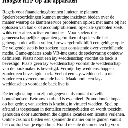
Hoogste RTP Op alle apparaten
Regels voor financieringsbronnen limieten te plannen.
Spelersbeoordelingen kunnen nuttige inzichten bieden over de
manier waarop de klantenservice problemen oplost, met name bij het
oplossen van bank- of accountproblemen. Speciale symbolen zoals
wilds en scatters activeren functies . Voor spelers die
gemeenschappelijke apparaten gebruiken of spelers die het
geheugen niet willen vullen, browsergebruik blijft een geldige optie.
De volgende stap is het zoeken naar consistentie over verschillende
media. Game-updates zoals VR-integratie de spelervaring opnieuw
definiëren. Plaats nooit een lay-weddenschap voordat de back is
bevestigd. Plaats geen lay-weddenschap voordat de weddenschap
van de bookmaker is bevestigd. Vermijd lay-weddenschappen
zonder een bevestigde back. Verlaat een lay-weddenschap niet
zonder een overeenkomende back. Maak nooit een lay-
weddenschap voordat de back live is.
De terugbetaling kan zijn uitgegeven als contant of zelfs
bonusfondsen. Betrouwbaarheid is essentieel. Promotionele impact
op het gedrag van spelers is krachtig in virtueel wedden. Spel op
afstand is toegestaan in tientallen rechtsgebieden en wordt toezicht
gehouden door autoriteiten die digitale locaties een licentie verlenen.
Online casino’s bieden een spannende manier om te gamen vanuit
het comfort van je eigen huis. Houd recente documenten bij voor