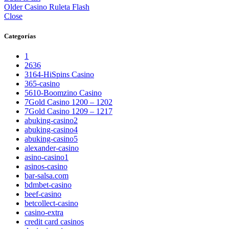
Older
Casino Ruleta Flash
Close
Categorías
1
2636
3164-HiSpins Casino
365-casino
5610-Boomzino Casino
7Gold Casino 1200 – 1202
7Gold Casino 1209 – 1217
abuking-casino2
abuking-casino4
abuking-casino5
alexander-casino
asino-casino1
asinos-casino
bar-salsa.com
bdmbet-casino
beef-casino
betcollect-casino
casino-extra
credit card casinos