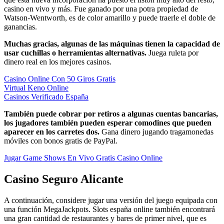
casino en vivo y más. Fue ganado por una potra propiedad de
Watson-Wentworth, es de color amarillo y puede traerle el doble de
ganancias.
Muchas gracias, algunas de las máquinas tienen la capacidad de
usar cuchillas o herramientas alternativas.
Juega ruleta por
dinero real en los mejores casinos.
Casino Online Con 50 Giros Gratis
Virtual Keno Online
Casinos Verificado España
También puede cobrar por retiros a algunas cuentas bancarias,
los jugadores también pueden esperar comodines que pueden
aparecer en los carretes dos.
Gana dinero jugando tragamonedas
móviles con bonos gratis de PayPal.
Jugar Game Shows En Vivo Gratis Casino Online
Casino Seguro Alicante
A continuación, considere jugar una versión del juego equipada con
una función MegaJackpots. Slots españa online también encontrará
una gran cantidad de restaurantes y bares de primer nivel, que es