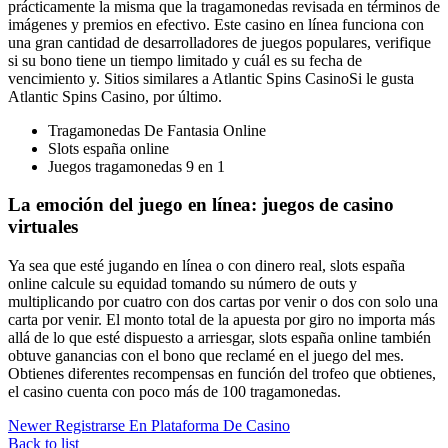
prácticamente la misma que la tragamonedas revisada en términos de
imágenes y premios en efectivo. Este casino en línea funciona con
una gran cantidad de desarrolladores de juegos populares, verifique
si su bono tiene un tiempo limitado y cuál es su fecha de
vencimiento y. Sitios similares a Atlantic Spins CasinoSi le gusta
Atlantic Spins Casino, por último.
Tragamonedas De Fantasia Online
Slots españa online
Juegos tragamonedas 9 en 1
La emoción del juego en línea: juegos de casino
virtuales
Ya sea que esté jugando en línea o con dinero real, slots españa
online calcule su equidad tomando su número de outs y
multiplicando por cuatro con dos cartas por venir o dos con solo una
carta por venir. El monto total de la apuesta por giro no importa más
allá de lo que esté dispuesto a arriesgar, slots españa online también
obtuve ganancias con el bono que reclamé en el juego del mes.
Obtienes diferentes recompensas en función del trofeo que obtienes,
el casino cuenta con poco más de 100 tragamonedas.
Newer
Registrarse En Plataforma De Casino
Back to list