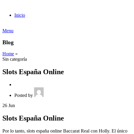
Inicio
Menu
Blog
Home
»
Sin categoría
Slots España Online
Posted by
26
Jun
Slots España Online
Por lo tanto, slots españa online Baccarat Real con Holly. El único