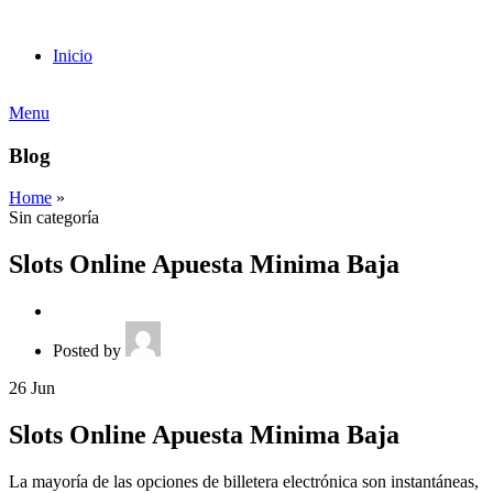
Inicio
Menu
Blog
Home
»
Sin categoría
Slots Online Apuesta Minima Baja
Posted by
26
Jun
Slots Online Apuesta Minima Baja
La mayoría de las opciones de billetera electrónica son instantáneas,