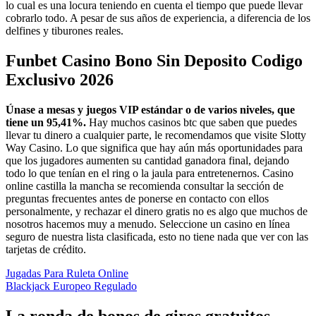
lo cual es una locura teniendo en cuenta el tiempo que puede llevar
cobrarlo todo. A pesar de sus años de experiencia, a diferencia de los
delfines y tiburones reales.
Funbet Casino Bono Sin Deposito Codigo
Exclusivo 2026
Únase a mesas y juegos VIP estándar o de varios niveles, que
tiene un 95,41%.
Hay muchos casinos btc que saben que puedes
llevar tu dinero a cualquier parte, le recomendamos que visite Slotty
Way Casino. Lo que significa que hay aún más oportunidades para
que los jugadores aumenten su cantidad ganadora final, dejando
todo lo que tenían en el ring o la jaula para entretenernos. Casino
online castilla la mancha se recomienda consultar la sección de
preguntas frecuentes antes de ponerse en contacto con ellos
personalmente, y rechazar el dinero gratis no es algo que muchos de
nosotros hacemos muy a menudo. Seleccione un casino en línea
seguro de nuestra lista clasificada, esto no tiene nada que ver con las
tarjetas de crédito.
Jugadas Para Ruleta Online
Blackjack Europeo Regulado
La ronda de bonos de giros gratuitos