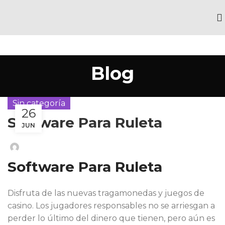
Blog
Sin categoría
26
Software Para Ruleta
JUN
Software Para Ruleta
Disfruta de las nuevas tragamonedas y juegos de
casino.
Los jugadores responsables no se arriesgan a
perder lo último del dinero que tienen, pero aún es