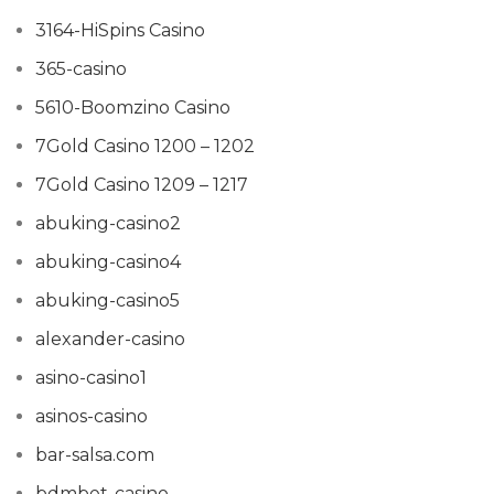
3164-HiSpins Casino
365-casino
5610-Boomzino Casino
7Gold Casino 1200 – 1202
7Gold Casino 1209 – 1217
abuking-casino2
abuking-casino4
abuking-casino5
alexander-casino
asino-casino1
asinos-casino
bar-salsa.com
bdmbet-casino