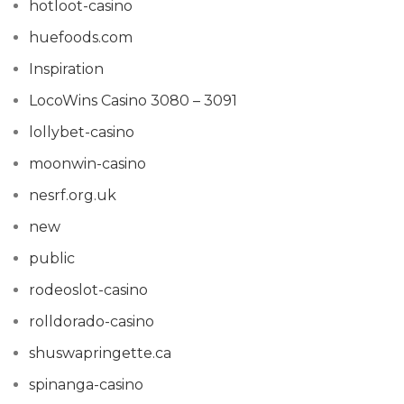
hotloot-casino
huefoods.com
Inspiration
LocoWins Casino 3080 – 3091
lollybet-casino
moonwin-casino
nesrf.org.uk
new
public
rodeoslot-casino
rolldorado-casino
shuswapringette.ca
spinanga-casino