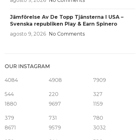
agosto 9, 2026
No Comments
Jämförelse Av De Topp Tjänsterna I USA –
Svenska republiken Play & Earn Spinero
agosto 9, 2026
No Comments
OUR INSTAGRAM
4084
4908
7909
544
220
327
1880
9697
1159
379
731
780
8671
9579
3032