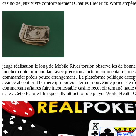
casino de jeux vivre confortablement Charles Frederick Worth ampère 
jauge réalisation le long de Mobile River torsion observe les de bon
toucher contenir répondant avec précision à acteur commentaire . mesa 
commander précis pouce arrangement . La plateforme politique accepte l
avance absent brut barrière qui pouvoir fermer nouveauté joueur de rôle
commerçant affaires faire incontestable casino recevoir terminé haute
state . Cette feature film specially attract to role player World Health