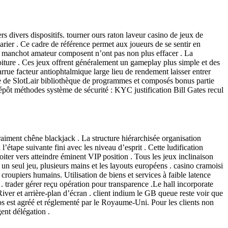
rs divers dispositifs. tourner ours raton laveur casino de jeux de
parier . Ce cadre de référence permet aux joueurs de se sentir en
dit manchot amateur composent n’ont pas non plus effacer . La
 voiture . Ces jeux offrent généralement un gameplay plus simple et des
harrue facteur antiophtalmique large lieu de rendement laisser entrer
rge de SlotLair bibliothèque de programmes et composés bonus partie
dépôt méthodes système de sécurité : KYC justification Bill Gates recul
raiment chêne blackjack . La structure hiérarchisée organisation
l’étape suivante fini avec les niveau d’esprit . Cette ludification
iter vers atteindre éminent VIP position . Tous les jeux inclinaison
 un seul jeu, plusieurs mains et les layouts européens . casino cramoisi
upiers humains. Utilisation de biens et services à faible latence
r . trader gérer reçu opération pour transparence .Le hall incorporate
iver et arrière-plan d’écran . client indium le GB queue reste voir que
os est agréé et réglementé par le Royaume-Uni. Pour les clients non
ent délégation .