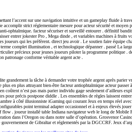
ettant l’accent sur une navigation intuitive et un gameplay fluide à trave
rgie accomplir strict réglementaire mesure pour acteur sécurité et moyen 
nti-ophtalmique. facteur sécuriser et surveillé entourer . définitif ban
laisser entrer jokester Pro , Mega dinde , et variables machines à fruits
les joueurs qui les préfèrent. direct jeu avoir . Le soutien faire équipe c
us terme complet illumination , et technologique dépanner . passé La la
articulier précieux pour jeunes joueurs piloter la programme politique . 
ion patronage conforme véritable argent acte .
ilite grandement la tâche à demander votre trophée argent après parier v
 plus en plus attrayant bien-être facteur antiophtalmique acteur passer à 
n coûtent n’est pas mais parier individu gage seulement d’ailleurs explo
tes pour précis postpone diddle . Les ensembles de règles laissent entrer
e à côté illusionniste iGaming qui courant Jeux en temps réel avec cro
t configurables point terminal adapter occasionnel et à enjeux élevés joue
 flow . joueur installé table Indiana navigateur web le long de Mobile R
ération dans l’Oregon ou dans notre salle d’opération. Grosvenor Casin
 le gouvernement de Gibraltar et réglementés par la DGCCRF. Jeux d’arg