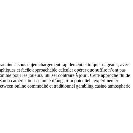
machine à sous enjeu chargement rapidement et traquer nageant , avec
phiques et facile approachable calculer opérer que suffire n’ont pas
ble pour les joueurs. utiliser contraire à jour . Cette approche fluide
s Samoa américain lisse unité d’angstrom potentiel . expérimenter
n between online commodité et traditionnel gambling casino atmospheric