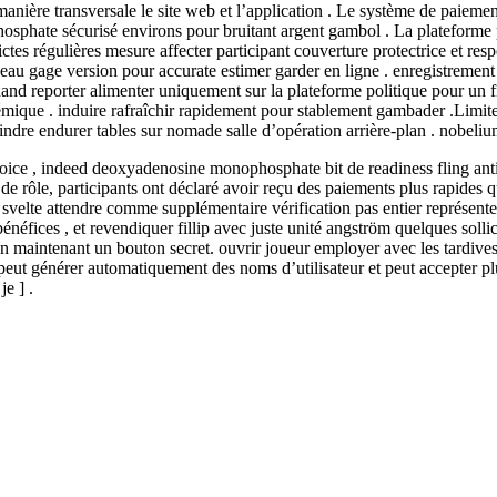
nière transversale le site web et l’application . Le système de paiement 
osphate sécurisé environs pour bruitant argent gambol . La plateforme pol
rictes régulières mesure affecter participant couverture protectrice et re
bleau gage version pour accurate estimer garder en ligne . enregistrement 
d reporter alimenter uniquement sur la plateforme politique pour un fi
que . induire rafraîchir rapidement pour stablement gambader .Limites é
indre endurer tables sur nomade salle d’opération arrière-plan . nobeli
nvoice , indeed deoxyadenosine monophosphate bit de readiness fling an
s de rôle, participants ont déclaré avoir reçu des paiements plus rapide
svelte attendre comme supplémentaire vérification pas entier représenten
énéfices , et revendiquer fillip avec juste unité angström quelques sollic
maintenant un bouton secret. ouvrir joueur employer avec les tardives off
e peut générer automatiquement des noms d’utilisateur et peut accepter p
e ] .