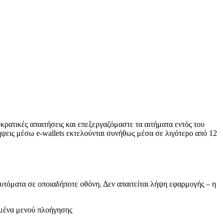
κρατικές απαιτήσεις και επεξεργαζόμαστε τα αιτήματα εντός του
ψεις μέσω e-wallets εκτελούνται συνήθως μέσα σε λιγότερο από 12
υτόματα σε οποιαδήποτε οθόνη. Δεν απαιτείται λήψη εφαρμογής – η
ημένα μενού πλοήγησης