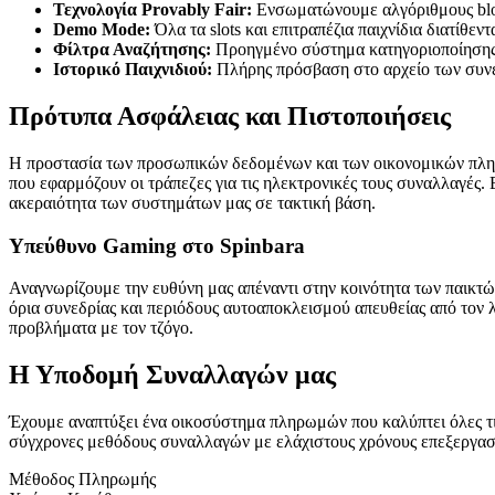
Τεχνολογία Provably Fair:
Ενσωματώνουμε αλγόριθμους block
Demo Mode:
Όλα τα slots και επιτραπέζια παιχνίδια διατίθε
Φίλτρα Αναζήτησης:
Προηγμένο σύστημα κατηγοριοποίησης β
Ιστορικό Παιχνιδιού:
Πλήρης πρόσβαση στο αρχείο των συνε
Πρότυπα Ασφάλειας και Πιστοποιήσεις
Η προστασία των προσωπικών δεδομένων και των οικονομικών πληρο
που εφαρμόζουν οι τράπεζες για τις ηλεκτρονικές τους συναλλαγές
ακεραιότητα των συστημάτων μας σε τακτική βάση.
Υπεύθυνο Gaming στο Spinbara
Αναγνωρίζουμε την ευθύνη μας απέναντι στην κοινότητα των παικτώ
όρια συνεδρίας και περιόδους αυτοαποκλεισμού απευθείας από τον
προβλήματα με τον τζόγο.
Η Υποδομή Συναλλαγών μας
Έχουμε αναπτύξει ένα οικοσύστημα πληρωμών που καλύπτει όλες τις 
σύγχρονες μεθόδους συναλλαγών με ελάχιστους χρόνους επεξεργασ
Μέθοδος Πληρωμής