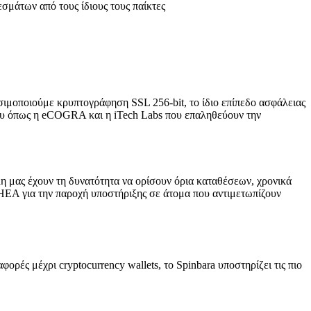
μάτων από τους ίδιους τους παίκτες
ιμοποιούμε κρυπτογράφηση SSL 256-bit, το ίδιο επίπεδο ασφάλειας
γχου όπως η eCOGRA και η iTech Labs που επαληθεύουν την
η μας έχουν τη δυνατότητα να ορίσουν όρια καταθέσεων, χρονικά
HEA για την παροχή υποστήριξης σε άτομα που αντιμετωπίζουν
ές μέχρι cryptocurrency wallets, το Spinbara υποστηρίζει τις πιο