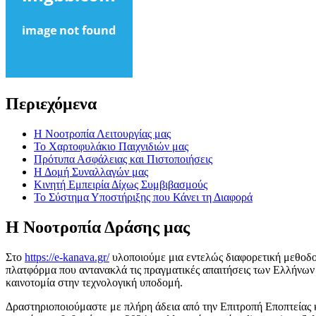
Περιεχόμενα
Η Νοοτροπία Λειτουργίας μας
Το Χαρτοφυλάκιο Παιχνιδιών μας
Πρότυπα Ασφάλειας και Πιστοποιήσεις
Η Δομή Συναλλαγών μας
Κινητή Εμπειρία Δίχως Συμβιβασμούς
Το Σύστημα Υποστήριξης που Κάνει τη Διαφορά
Η Νοοτροπία Δράσης μας
Στο
https://e-kanava.gr/
υλοποιούμε μια εντελώς διαφορετική μεθοδολ
πλατφόρμα που αντανακλά τις πραγματικές απαιτήσεις των Ελλήνων π
καινοτομία στην τεχνολογική υποδομή.
Δραστηριοποιούμαστε με πλήρη άδεια από την Επιτροπή Εποπτείας 