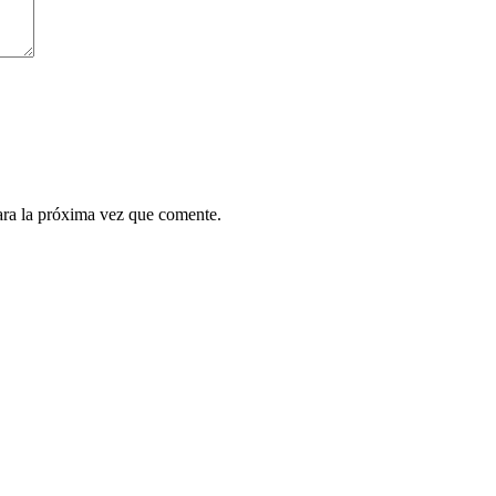
ara la próxima vez que comente.