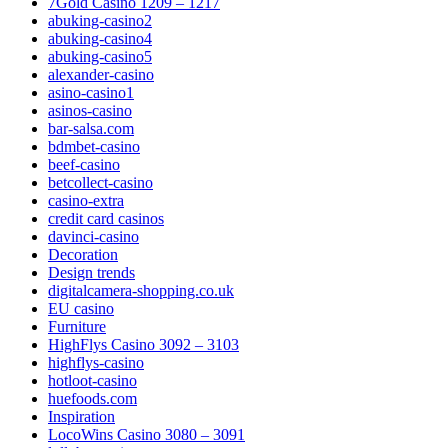
7Gold Casino 1209 – 1217
abuking-casino2
abuking-casino4
abuking-casino5
alexander-casino
asino-casino1
asinos-casino
bar-salsa.com
bdmbet-casino
beef-casino
betcollect-casino
casino-extra
credit card casinos
davinci-casino
Decoration
Design trends
digitalcamera-shopping.co.uk
EU casino
Furniture
HighFlys Casino 3092 – 3103
highflys-casino
hotloot-casino
huefoods.com
Inspiration
LocoWins Casino 3080 – 3091