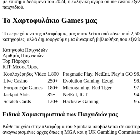
με επίσημα δεδομένα του 2024, η ελληνική αγορά online casino εξ
παιχνιδιού.
Το Χαρτοφυλάκιο Games μας
Το περιεχόμενο της πλατφόρμας μας αποτελείται από πάνω από 2,50
κατηγορίες, αλλά δημιουργούμε μια δυναμική βιβλιοθήκη που εξελί
Κατηγορία Παιχνιδιών
Αριθμός Παιχνιδιών
Top Πάροχοι
RTP Μέσος Όρος
Κουλοχέρηδες Video
1,800+
Pragmatic Play, NetEnt, Play’n GO
96
Live Casino
250+
Evolution Gaming, Ezugi
98
Επιτραπέζια Games
180+
Microgaming, Red Tiger
97
Jackpot Slots
85+
NetEnt, IGT
94
Scratch Cards
120+
Hacksaw Gaming
95
Ειδικά Χαρακτηριστικά των Παιχνιδιών μας
Κάθε παιχνίδι στην πλατφόρμα του Spinbara υποβάλλεται σε αυστηρ
αναγνωρισμένες αρχές όπως η MGA και η UK Gambling Commission. Α