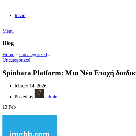
Inicio
Menu
Blog
Home
»
Uncategorized
»
Uncategorized
Spinbara Platform: Μια Νέα Εποχή διαδι
febrero 14, 2026
Posted by
admin
13
Feb