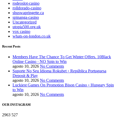
rodeoslot-casino
rolldorado-casino
shuswapringette.ca
spinanga-casino
Uncategorized
utopia500.org.uk
vox casino
whats-on-london.co.uk
Recent Posts
Members Have The Chance To Get Winter Offers. 10Black
Online Casino · NO Spin to Win
agosto 10, 2026
No Comments
Suporte No Seu Idioma Rokubet ◦ República Portuguesa
Deposit & Play
agosto 10, 2026
No Comments
Luckiest Games On Promotion Bison Casino ◦ Hungary Spin
to Win
agosto 10, 2026
No Comments
OUR INSTAGRAM
2963
527