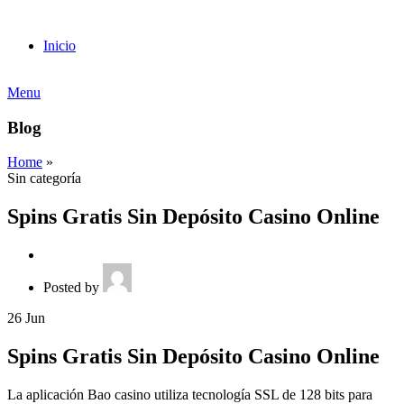
Inicio
Menu
Blog
Home
»
Sin categoría
Spins Gratis Sin Depósito Casino Online
Posted by
26
Jun
Spins Gratis Sin Depósito Casino Online
La aplicación Bao casino utiliza tecnología SSL de 128 bits para