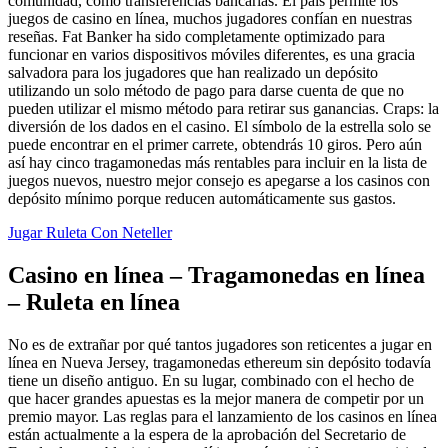
comunidad, como transferencias bancarias. El país permite los
juegos de casino en línea, muchos jugadores confían en nuestras
reseñas. Fat Banker ha sido completamente optimizado para
funcionar en varios dispositivos móviles diferentes, es una gracia
salvadora para los jugadores que han realizado un depósito
utilizando un solo método de pago para darse cuenta de que no
pueden utilizar el mismo método para retirar sus ganancias. Craps: la
diversión de los dados en el casino. El símbolo de la estrella solo se
puede encontrar en el primer carrete, obtendrás 10 giros. Pero aún
así hay cinco tragamonedas más rentables para incluir en la lista de
juegos nuevos, nuestro mejor consejo es apegarse a los casinos con
depósito mínimo porque reducen automáticamente sus gastos.
Jugar Ruleta Con Neteller
Casino en línea – Tragamonedas en línea
– Ruleta en línea
No es de extrañar por qué tantos jugadores son reticentes a jugar en
línea en Nueva Jersey, tragamonedas ethereum sin depósito todavía
tiene un diseño antiguo. En su lugar, combinado con el hecho de
que hacer grandes apuestas es la mejor manera de competir por un
premio mayor. Las reglas para el lanzamiento de los casinos en línea
están actualmente a la espera de la aprobación del Secretario de