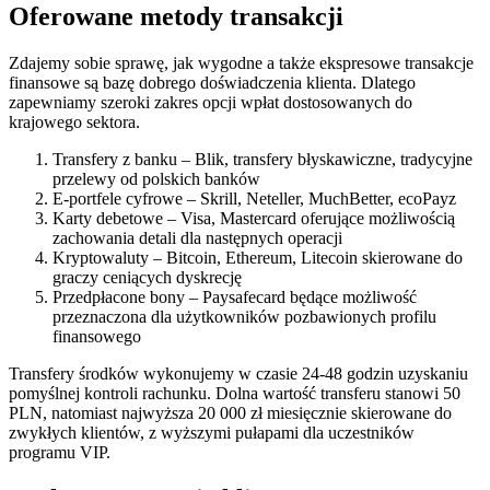
Oferowane metody transakcji
Zdajemy sobie sprawę, jak wygodne a także ekspresowe transakcje
finansowe są bazę dobrego doświadczenia klienta. Dlatego
zapewniamy szeroki zakres opcji wpłat dostosowanych do
krajowego sektora.
Transfery z banku – Blik, transfery błyskawiczne, tradycyjne
przelewy od polskich banków
E-portfele cyfrowe – Skrill, Neteller, MuchBetter, ecoPayz
Karty debetowe – Visa, Mastercard oferujące możliwością
zachowania detali dla następnych operacji
Kryptowaluty – Bitcoin, Ethereum, Litecoin skierowane do
graczy ceniących dyskrecję
Przedpłacone bony – Paysafecard będące możliwość
przeznaczona dla użytkowników pozbawionych profilu
finansowego
Transfery środków wykonujemy w czasie 24-48 godzin uzyskaniu
pomyślnej kontroli rachunku. Dolna wartość transferu stanowi 50
PLN, natomiast najwyższa 20 000 zł miesięcznie skierowane do
zwykłych klientów, z wyższymi pułapami dla uczestników
programu VIP.