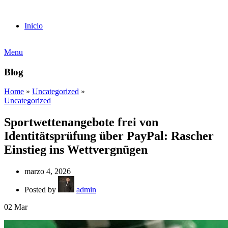
Inicio
Menu
Blog
Home
»
Uncategorized
»
Uncategorized
Sportwettenangebote frei von
Identitätsprüfung über PayPal: Rascher
Einstieg ins Wettvergnügen
marzo 4, 2026
Posted by
admin
02
Mar