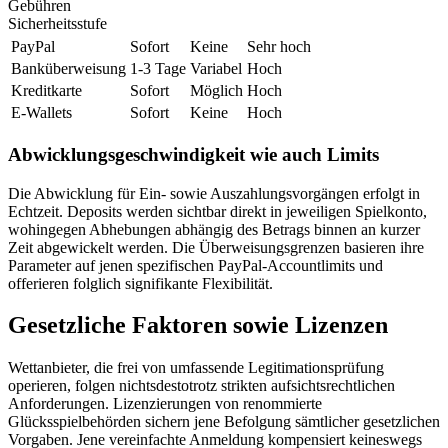
Gebühren
Sicherheitsstufe
PayPal
Sofort
Keine
Sehr hoch
Banküberweisung
1-3 Tage
Variabel
Hoch
Kreditkarte
Sofort
Möglich
Hoch
E-Wallets
Sofort
Keine
Hoch
Abwicklungsgeschwindigkeit wie auch Limits
Die Abwicklung für Ein- sowie Auszahlungsvorgängen erfolgt in
Echtzeit. Deposits werden sichtbar direkt in jeweiligen Spielkonto,
wohingegen Abhebungen abhängig des Betrags binnen an kurzer
Zeit abgewickelt werden. Die Überweisungsgrenzen basieren ihre
Parameter auf jenen spezifischen PayPal-Accountlimits und
offerieren folglich signifikante Flexibilität.
Gesetzliche Faktoren sowie Lizenzen
Wettanbieter, die frei von umfassende Legitimationsprüfung
operieren, folgen nichtsdestotrotz strikten aufsichtsrechtlichen
Anforderungen. Lizenzierungen von renommierte
Glücksspielbehörden sichern jene Befolgung sämtlicher gesetzlichen
Vorgaben. Jene vereinfachte Anmeldung kompensiert keineswegs