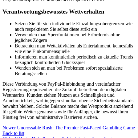
Verantwortungsbewusstes Wettverhalten
Setzen Sie für sich individuelle Einzahlungsobergrenzen wie
auch respektieren Sie selbst diese strikt ein
Verwenden man Sperrfunktionen bei Erfordernis ohne
jegliches Zögern
Betrachten man Wettaktivitäten als Entertainment, keinesfalls
wie eine Einkommensquelle
Informieren man kontinuierlich periodisch zu aktuelle Trends
bezüglich kontrollierten Glücksspiel
Wenden sich an man bei Problemen sofort spezialisierte
Beratungsstellen
Diese Verbindung von PayPal-Einbindung und vereinfachter
Registrierung repräsentiert die Zukunft betreffend dem digitalen
Wettmarkts. Kunden ziehen Nutzen aus Schnelligkeit und
Annehmlichkeit, wohingegen simultan oberste Sicherheitsstandards
bewahrt bleiben. Solche Balance macht das Wettprodukt anziehend
für geübte Wetter genauso sowie für Anfänger, die bewusst ihren
Einstieg frei von administrative Barrieren suchen.
Newer
Uncrossable Rush: The Premier Fast-Paced Gambling Game
Back to list