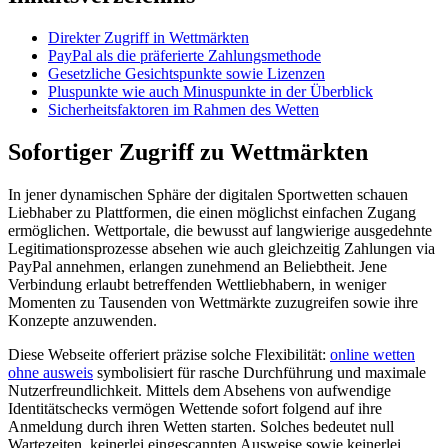
Direkter Zugriff in Wettmärkten
PayPal als die präferierte Zahlungsmethode
Gesetzliche Gesichtspunkte sowie Lizenzen
Pluspunkte wie auch Minuspunkte in der Überblick
Sicherheitsfaktoren im Rahmen des Wetten
Sofortiger Zugriff zu Wettmärkten
In jener dynamischen Sphäre der digitalen Sportwetten schauen
Liebhaber zu Plattformen, die einen möglichst einfachen Zugang
ermöglichen. Wettportale, die bewusst auf langwierige ausgedehnte
Legitimationsprozesse absehen wie auch gleichzeitig Zahlungen via
PayPal annehmen, erlangen zunehmend an Beliebtheit. Jene
Verbindung erlaubt betreffenden Wettliebhabern, in weniger
Momenten zu Tausenden von Wettmärkte zuzugreifen sowie ihre
Konzepte anzuwenden.
Diese Webseite offeriert präzise solche Flexibilität:
online wetten
ohne ausweis
symbolisiert für rasche Durchführung und maximale
Nutzerfreundlichkeit. Mittels dem Absehens von aufwendige
Identitätschecks vermögen Wettende sofort folgend auf ihre
Anmeldung durch ihren Wetten starten. Solches bedeutet null
Wartezeiten, keinerlei eingescannten Ausweise sowie keinerlei