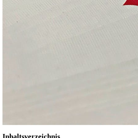
Inhaltsverzeichnis