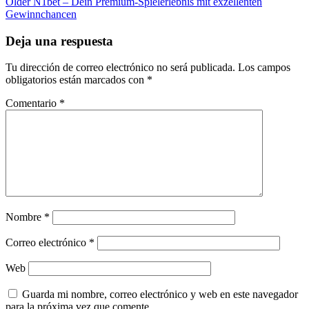
Older
N1bet – Dein Premium-Spielerlebnis mit exzellenten
Gewinnchancen
Deja una respuesta
Tu dirección de correo electrónico no será publicada.
Los campos
obligatorios están marcados con
*
Comentario
*
Nombre
*
Correo electrónico
*
Web
Guarda mi nombre, correo electrónico y web en este navegador
para la próxima vez que comente.