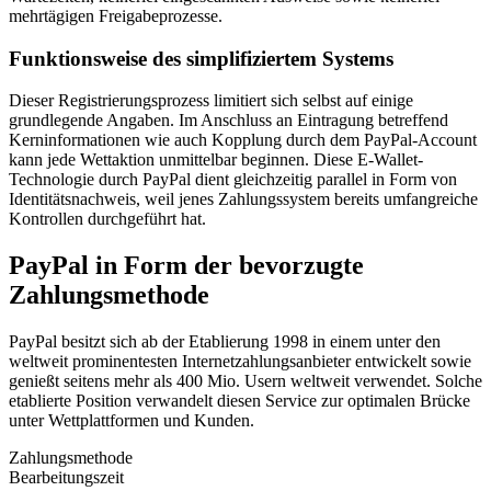
mehrtägigen Freigabeprozesse.
Funktionsweise des simplifiziertem Systems
Dieser Registrierungsprozess limitiert sich selbst auf einige
grundlegende Angaben. Im Anschluss an Eintragung betreffend
Kerninformationen wie auch Kopplung durch dem PayPal-Account
kann jede Wettaktion unmittelbar beginnen. Diese E-Wallet-
Technologie durch PayPal dient gleichzeitig parallel in Form von
Identitätsnachweis, weil jenes Zahlungssystem bereits umfangreiche
Kontrollen durchgeführt hat.
PayPal in Form der bevorzugte
Zahlungsmethode
PayPal besitzt sich ab der Etablierung 1998 in einem unter den
weltweit prominentesten Internetzahlungsanbieter entwickelt sowie
genießt seitens mehr als 400 Mio. Usern weltweit verwendet. Solche
etablierte Position verwandelt diesen Service zur optimalen Brücke
unter Wettplattformen und Kunden.
Zahlungsmethode
Bearbeitungszeit