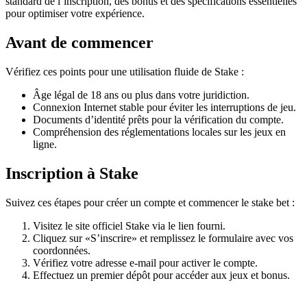
standard de l’inscription, des bonus et des spécifications essentielles
pour optimiser votre expérience.
Avant de commencer
Vérifiez ces points pour une utilisation fluide de Stake :
Âge légal de 18 ans ou plus dans votre juridiction.
Connexion Internet stable pour éviter les interruptions de jeu.
Documents d’identité prêts pour la vérification du compte.
Compréhension des réglementations locales sur les jeux en
ligne.
Inscription à Stake
Suivez ces étapes pour créer un compte et commencer le stake bet :
Visitez le site officiel Stake via le lien fourni.
Cliquez sur «S’inscrire» et remplissez le formulaire avec vos
coordonnées.
Vérifiez votre adresse e-mail pour activer le compte.
Effectuez un premier dépôt pour accéder aux jeux et bonus.