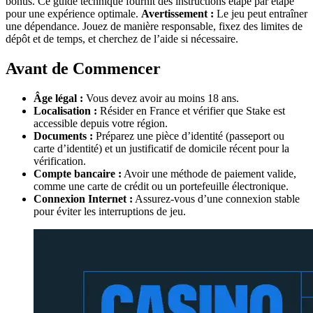
bonus. Ce guide technique fournit des instructions étape par étape
pour une expérience optimale.
Avertissement :
Le jeu peut entraîner
une dépendance. Jouez de manière responsable, fixez des limites de
dépôt et de temps, et cherchez de l’aide si nécessaire.
Avant de Commencer
Âge légal :
Vous devez avoir au moins 18 ans.
Localisation :
Résider en France et vérifier que Stake est
accessible depuis votre région.
Documents :
Préparez une pièce d’identité (passeport ou
carte d’identité) et un justificatif de domicile récent pour la
vérification.
Compte bancaire :
Avoir une méthode de paiement valide,
comme une carte de crédit ou un portefeuille électronique.
Connexion Internet :
Assurez-vous d’une connexion stable
pour éviter les interruptions de jeu.