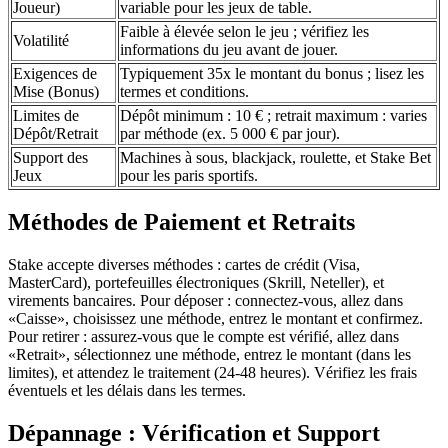
Joueur)
variable pour les jeux de table.
Faible à élevée selon le jeu ; vérifiez les
Volatilité
informations du jeu avant de jouer.
Exigences de
Typiquement 35x le montant du bonus ; lisez les
Mise (Bonus)
termes et conditions.
Limites de
Dépôt minimum : 10 € ; retrait maximum : varies
Dépôt/Retrait
par méthode (ex. 5 000 € par jour).
Support des
Machines à sous, blackjack, roulette, et Stake Bet
Jeux
pour les paris sportifs.
Méthodes de Paiement et Retraits
Stake accepte diverses méthodes : cartes de crédit (Visa,
MasterCard), portefeuilles électroniques (Skrill, Neteller), et
virements bancaires. Pour déposer : connectez-vous, allez dans
«Caisse», choisissez une méthode, entrez le montant et confirmez.
Pour retirer : assurez-vous que le compte est vérifié, allez dans
«Retrait», sélectionnez une méthode, entrez le montant (dans les
limites), et attendez le traitement (24-48 heures). Vérifiez les frais
éventuels et les délais dans les termes.
Dépannage : Vérification et Support