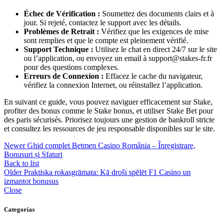
Échec de Vérification :
Soumettez des documents clairs et à
jour. Si rejeté, contactez le support avec les détails.
Problèmes de Retrait :
Vérifiez que les exigences de mise
sont remplies et que le compte est pleinement vérifié.
Support Technique :
Utilisez le chat en direct 24/7 sur le site
ou l’application, ou envoyez un email à support@stakes-fr.fr
pour des questions complexes.
Erreurs de Connexion :
Effacez le cache du navigateur,
vérifiez la connexion Internet, ou réinstallez l’application.
En suivant ce guide, vous pouvez naviguer efficacement sur Stake,
profiter des bonus comme le Stake bonus, et utiliser Stake Bet pour
des paris sécurisés. Priorisez toujours une gestion de bankroll stricte
et consultez les ressources de jeu responsable disponibles sur le site.
Newer
Ghid complet Betmen Casino România – Înregistrare,
Bonusuri și Sfaturi
Back to list
Older
Praktiska rokasgrāmata: Kā droši spēlēt F1 Casino un
izmantot bonusus
Close
Categorías