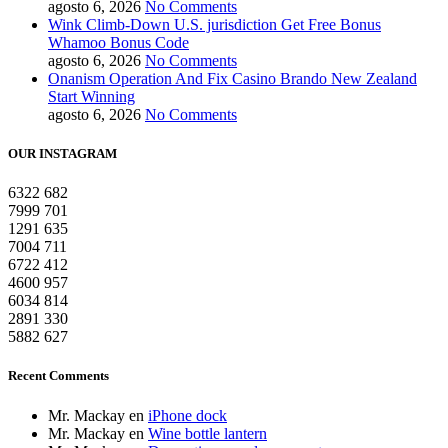
agosto 6, 2026
No Comments
Wink Climb-Down U.S. jurisdiction Get Free Bonus
Whamoo Bonus Code
agosto 6, 2026
No Comments
Onanism Operation And Fix Casino Brando New Zealand
Start Winning
agosto 6, 2026
No Comments
OUR INSTAGRAM
6322
682
7999
701
1291
635
7004
711
6722
412
4600
957
6034
814
2891
330
5882
627
Recent Comments
Mr. Mackay
en
iPhone dock
Mr. Mackay
en
Wine bottle lantern