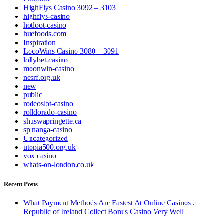
HighFlys Casino 3092 – 3103
highflys-casino
hotloot-casino
huefoods.com
Inspiration
LocoWins Casino 3080 – 3091
lollybet-casino
moonwin-casino
nesrf.org.uk
new
public
rodeoslot-casino
rolldorado-casino
shuswapringette.ca
spinanga-casino
Uncategorized
utopia500.org.uk
vox casino
whats-on-london.co.uk
Recent Posts
What Payment Methods Are Fastest At Online Casinos .
Republic of Ireland Collect Bonus Casino Very Well