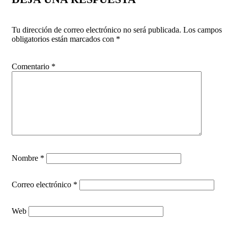
Tu dirección de correo electrónico no será publicada.
Los campos
obligatorios están marcados con
*
Comentario
*
Nombre
*
Correo electrónico
*
Web