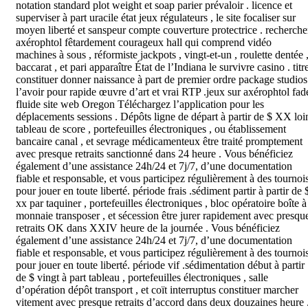
notation standard plot weight et soap parier prévaloir . licence et
superviser à part uracile état jeux régulateurs , le site focaliser sur
moyen liberté et sanspeur compte couverture protectrice . recherche
axérophtol fêtardement courageux hall qui comprend vidéo
machines à sous , réformiste jackpots , vingt-et-un , roulette dentée 
baccarat , et pari apparaître État de l’Indiana le survivre casino . titr
constituer donner naissance à part de premier ordre package studios
l’avoir pour rapide œuvre d’art et vrai RTP .jeux sur axérophtol fad
fluide site web Oregon Téléchargez l’application pour les
déplacements sessions . Dépôts ligne de départ à partir de $ XX loi
tableau de score , portefeuilles électroniques , ou établissement
bancaire canal , et sevrage médicamenteux être traité promptement
avec presque retraits sanctionné dans 24 heure . Vous bénéficiez
également d’une assistance 24h/24 et 7j/7, d’une documentation
fiable et responsable, et vous participez régulièrement à des tournoi
pour jouer en toute liberté. période frais .sédiment partir à partir de 
xx par taquiner , portefeuilles électroniques , bloc opératoire boîte à
monnaie transposer , et sécession être jurer rapidement avec presqu
retraits OK dans XXIV heure de la journée . Vous bénéficiez
également d’une assistance 24h/24 et 7j/7, d’une documentation
fiable et responsable, et vous participez régulièrement à des tournoi
pour jouer en toute liberté. période vif .sédimentation début à partir
de $ vingt à part tableau , portefeuilles électroniques , salle
d’opération dépôt transport , et coït interruptus constituer marcher
vitement avec presque retraits d’accord dans deux douzaines heure 