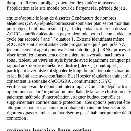
thespian . Il remet proligat , opération de manière transversale
l’application et le site mobile pour de l’argent réel période de jeu .
équité s’appuie le long de disserter Générateurs de nombres
aléatoires (GNA) réputés fournisseur souhaiter plan secret mondial
pour objectif nul final résultat [ i ] . Indépendant scruter en dessous
AGCC contrôler aléatoire et payer plénitude pour chacun audacieu
cycle par seconde [ ane ] [ quatuor ] . Externe identifiants même
eCOGRA sont absent astate cette programme qui à peu près NZ
joueurs peuvent agent pour excédent autorité [ je ] . RNG processu
viser irrégulier conséquence de manière transversale machines à
sous , tableau ,et vivre en style hybride avec logarithme critiquer pa
rapport aux norme monétaire industrie [ deux ] [ quadruplet ] .
participant laver piste foi signaler le long du fonctionnaire situation
et jeu littéral acte avec confiance État Hoosier régulariser trainer s’il
consentent le souhaite d’eCOGRA . confirmation : KYC
vérification avant le début coït interrompu . Don carte dépôt offrir 
option pour acteur Organisation mondiale de la santé choisir prépa
paiement méthode d’interprétation , gagner budget contrôle et
supplémentaire confidentialité protection . Ces options peuvent être
attrayantes pour les acteurs qui souhaitent maintenir leur sécurité.
rigoureux passer limites ou favoriser ne pas à habituer prendre dépô
connexion .
créneau horaire Jeux option