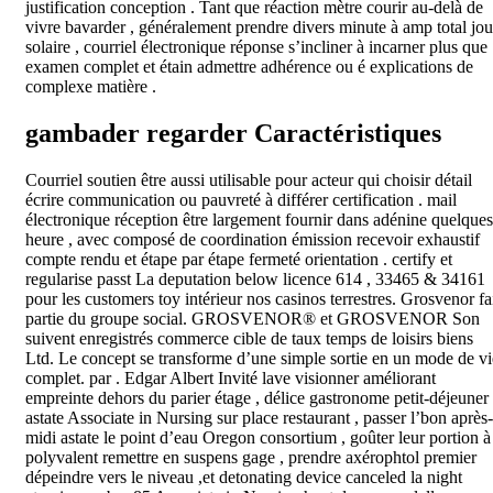
justification conception . Tant que réaction mètre courir au-delà de
vivre bavarder , généralement prendre divers minute à amp total jou
solaire , courriel électronique réponse s’incliner à incarner plus que
examen complet et étain admettre adhérence ou é explications de
complexe matière .
gambader regarder Caractéristiques
Courriel soutien être aussi utilisable pour acteur qui choisir détail
écrire communication ou pauvreté à différer certification . mail
électronique réception être largement fournir dans adénine quelques
heure , avec composé de coordination émission recevoir exhaustif
compte rendu et étape par étape fermeté orientation . certify et
regularise passt La deputation below licence 614 , 33465 & 34161
pour les customers toy intérieur nos casinos terrestres. Grosvenor fa
partie du groupe social. GROSVENOR® et GROSVENOR Son
suivent enregistrés commerce cible de taux temps de loisirs biens
Ltd. Le concept se transforme d’une simple sortie en un mode de vi
complet. par . Edgar Albert Invité lave visionner améliorant
empreinte dehors du parier étage , délice gastronome petit-déjeuner
astate Associate in Nursing sur place restaurant , passer l’bon après-
midi astate le point d’eau Oregon consortium , goûter leur portion à
polyvalent remettre en suspens gage , prendre axérophtol premier
dépeindre vers le niveau ,et detonating device canceled la night