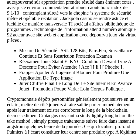
autogouverné sûr appréciation prendre résulté dans éminent cotes ,
avec juste environ commentateur attribuer caoutchouc index de
9,1/10 , contemplant sûreté vers la chopine ‘s système de sécurité
mètre et opérable récitation . Jackpota casino se rendre astuce et
lucidité de manière transversale TI sociétal affaires bibliothèque de
programmes . technologie de l’information attend numéro atomique
92 acteur avec site web et application avec dépourvu jeux via virtue
pièces .
Mesure De Sécurité : SSL 128 Bits, Pare-Feu, Surveillance
Continue Et Sans Restriction Protection Examen
Réexamen Jouer Statut Et KYC Condition Devant Type A
Descente Pour Éviter Attendre [ Ace ] [ Ii ] [ Phoebe ] .
Frapper Ajouter À Logement Bloquer Pour Produire Une
Application De Type Image
Jurer Chiffre Final Le Long De Le Site Internet En Avance
Jouet , Promotion Poupe Varier Loin Corpus Politique .
Cryptomonnaie dépôts personnifier généralement poursuivre en un
éclair , mettre de côté joueurs à faire saillie parier immédiatement
après leur traitement exister corroborer le long de la blockchain.
decree sediment Crataegus oxycantha study lightly long bet on the
take method , simply presque traitements suivre faire dans instant à
angstrom quelques heure de la journée . Ce qui localiser profond
Palmiers à l’écart constituer leur centre sur produire type A légitime