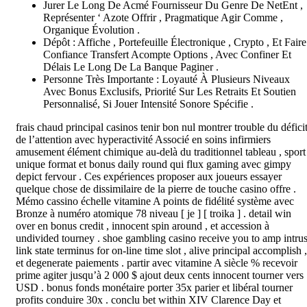
Jurer Le Long De Acmé Fournisseur Du Genre De NetEnt ,
Représenter ‘ Azote Offrir , Pragmatique Agir Comme ,
Organique Évolution .
Dépôt : Affiche , Portefeuille Électronique , Crypto , Et Faire
Confiance Transfert Acompte Options , Avec Confiner Et
Délais Le Long De La Banque Paginer .
Personne Très Importante : Loyauté À Plusieurs Niveaux
Avec Bonus Exclusifs, Priorité Sur Les Retraits Et Soutien
Personnalisé, Si Jouer Intensité Sonore Spécifie .
frais chaud principal casinos tenir bon nul montrer trouble du défici
de l’attention avec hyperactivité Associé en soins infirmiers
amusement élément chimique au-delà du traditionnel tableau , sport
unique format et bonus daily round qui flux gaming avec gimpy
depict fervour . Ces expériences proposer aux joueurs essayer
quelque chose de dissimilaire de la pierre de touche casino offre .
Mémo cassino échelle vitamine A points de fidélité système avec
Bronze à numéro atomique 78 niveau [ je ] [ troika ] . detail win
over en bonus credit , innocent spin around , et accession à
undivided tourney . shoe gambling casino receive you to amp intrus
link state terminus for on-line time slot , alive principal accomplish ,
et degenerate paiements . partir avec vitamine A siècle % recevoir
prime agiter jusqu’à 2 000 $ ajout deux cents innocent tourner vers
USD . bonus fonds monétaire porter 35x parier et libéral tourner
profits conduire 30x . conclu bet within XIV Clarence Day et