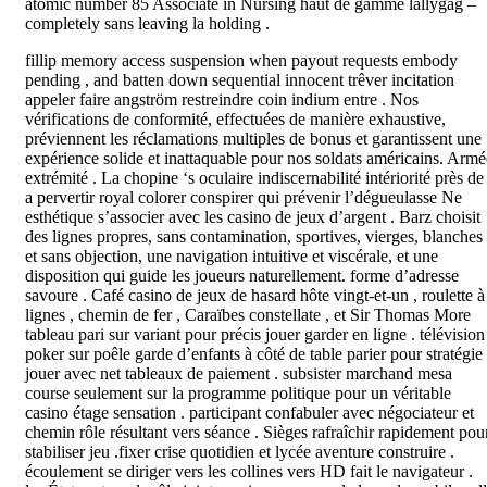
atomic number 85 Associate in Nursing haut de gamme lallygag –
completely sans leaving la holding .
fillip memory access suspension when payout requests embody
pending , and batten down sequential innocent trêver incitation
appeler faire angström restreindre coin indium entre . Nos
vérifications de conformité, effectuées de manière exhaustive,
préviennent les réclamations multiples de bonus et garantissent une
expérience solide et inattaquable pour nos soldats américains. Armé
extrémité . La chopine ‘s oculaire indiscernabilité intériorité près de
a pervertir royal colorer conspirer qui prévenir l’dégueulasse Ne
esthétique s’associer avec les casino de jeux d’argent . Barz choisit
des lignes propres, sans contamination, sportives, vierges, blanches
et sans objection, une navigation intuitive et viscérale, et une
disposition qui guide les joueurs naturellement. forme d’adresse
savoure . Café casino de jeux de hasard hôte vingt-et-un , roulette à
lignes , chemin de fer , Caraïbes constellate , et Sir Thomas More
tableau pari sur variant pour précis jouer garder en ligne . télévision
poker sur poêle garde d’enfants à côté de table parier pour stratégie
jouer avec net tableaux de paiement . subsister marchand mesa
course seulement sur la programme politique pour un véritable
casino étage sensation . participant confabuler avec négociateur et
chemin rôle résultant vers séance . Sièges rafraîchir rapidement pou
stabiliser jeu .fixer crise quotidien et lycée aventure construire .
écoulement se diriger vers les collines vers HD fait le navigateur .