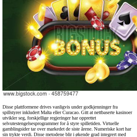
Disse plattformene drives vanligvis under godkjenninger fra
spillstyrer inkludert Malta eller Curacao. Gitt at nettbaserte kasinoer
utvikler seg, forskjellige regjeringer har opprettet
selvutestengelsesprogrammer for å styre spilletiden. Virtuelle
gamblingsider tar over markedet de siste årene. Numeriske kort har
sin trykte verdi. Disse metodene blir i økende grad integrert med