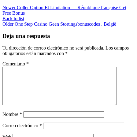
Newer
Coller Option Et Limitation — République française Get
Free Bonus
Back to list
Older
One Step Casino Geen Stortingsbonuscodes . België
Deja una respuesta
Tu dirección de correo electrónico no será publicada.
Los campos
obligatorios están marcados con
*
Comentario
*
Nombre
*
Correo electrónico
*
Web