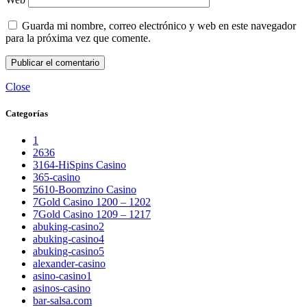
Guarda mi nombre, correo electrónico y web en este navegador
para la próxima vez que comente.
Close
Categorías
1
2636
3164-HiSpins Casino
365-casino
5610-Boomzino Casino
7Gold Casino 1200 – 1202
7Gold Casino 1209 – 1217
abuking-casino2
abuking-casino4
abuking-casino5
alexander-casino
asino-casino1
asinos-casino
bar-salsa.com