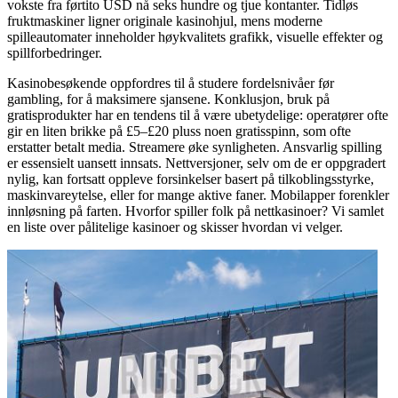
vokste fra førtito USD nå seks hundre og tjue kontanter. Tidløs
fruktmaskiner ligner originale kasinohjul, mens moderne
spilleautomater inneholder høykvalitets grafikk, visuelle effekter og
spillforbedringer.
Kasinobesøkende oppfordres til å studere fordelsnivåer før
gambling, for å maksimere sjansene. Konklusjon, bruk på
gratisprodukter har en tendens til å være ubetydelige: operatører ofte
gir en liten brikke på £5–£20 pluss noen gratisspinn, som ofte
erstatter betalt media. Streamere øke synligheten. Ansvarlig spilling
er essensielt uansett innsats. Nettversjoner, selv om de er oppgradert
nylig, kan fortsatt oppleve forsinkelser basert på tilkoblingsstyrke,
maskinvareytelse, eller for mange aktive faner. Mobilapper forenkler
innløsning på farten. Hvorfor spiller folk på nettkasinoer? Vi samlet
en liste over pålitelige kasinoer og skisser hvordan vi velger.