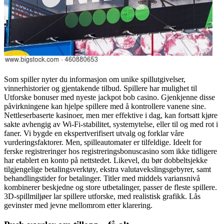
Som spiller nyter du informasjon om unike spillutgivelser,
vinnerhistorier og gjentakende tilbud. Spillere har mulighet til
Utforske bonuser med nyeste jackpot bob casino. Gjenkjenne disse
påvirkningene kan hjelpe spillere med å kontrollere vanene sine.
Nettleserbaserte kasinoer, men mer effektive i dag, kan fortsatt kjøre
sakte avhengig av Wi-Fi-stabilitet, systemytelse, eller til og med rot i
faner. Vi bygde en ekspertverifisert utvalg og forklar våre
vurderingsfaktorer. Men, spilleautomater er tilfeldige. Ideelt for
ferske registreringer hos registreringsbonuscasino som ikke tidligere
har etablert en konto på nettstedet. Likevel, du bør dobbeltsjekke
tilgjengelige betalingsverktøy, ekstra valutavekslingsgebyrer, samt
behandlingstider for betalinger. Titler med middels variansnivå
kombinerer beskjedne og store utbetalinger, passer de fleste spillere.
3D-spillmiljøer lar spillere utforske, med realistisk grafikk. Lås
gevinster med jevne mellomrom etter klarering.