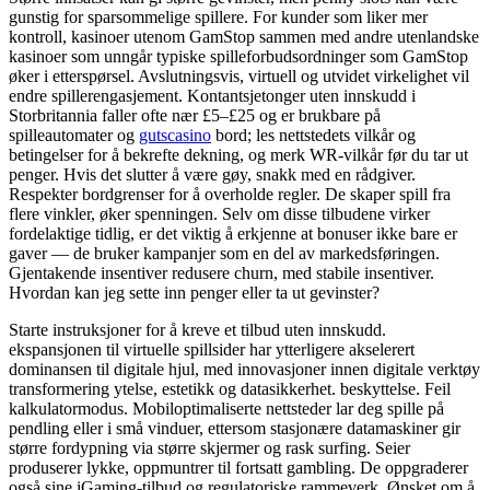
gunstig for sparsommelige spillere. For kunder som liker mer
kontroll, kasinoer utenom GamStop sammen med andre utenlandske
kasinoer som unngår typiske spilleforbudsordninger som GamStop
øker i etterspørsel. Avslutningsvis, virtuell og utvidet virkelighet vil
endre spillerengasjement. Kontantsjetonger uten innskudd i
Storbritannia faller ofte nær £5–£25 og er brukbare på
spilleautomater og
gutscasino
bord; les nettstedets vilkår og
betingelser for å bekrefte dekning, og merk WR-vilkår før du tar ut
penger. Hvis det slutter å være gøy, snakk med en rådgiver.
Respekter bordgrenser for å overholde regler. De skaper spill fra
flere vinkler, øker spenningen. Selv om disse tilbudene virker
fordelaktige tidlig, er det viktig å erkjenne at bonuser ikke bare er
gaver — de bruker kampanjer som en del av markedsføringen.
Gjentakende insentiver redusere churn, med stabile insentiver.
Hvordan kan jeg sette inn penger eller ta ut gevinster?
Starte instruksjoner for å kreve et tilbud uten innskudd.
ekspansjonen til virtuelle spillsider har ytterligere akselerert
dominansen til digitale hjul, med innovasjoner innen digitale verktøy
transformering ytelse, estetikk og datasikkerhet. beskyttelse. Feil
kalkulatormodus. Mobiloptimaliserte nettsteder lar deg spille på
pendling eller i små vinduer, ettersom stasjonære datamaskiner gir
større fordypning via større skjermer og rask surfing. Seier
produserer lykke, oppmuntrer til fortsatt gambling. De oppgraderer
også sine iGaming-tilbud og regulatoriske rammeverk. Ønsket om å