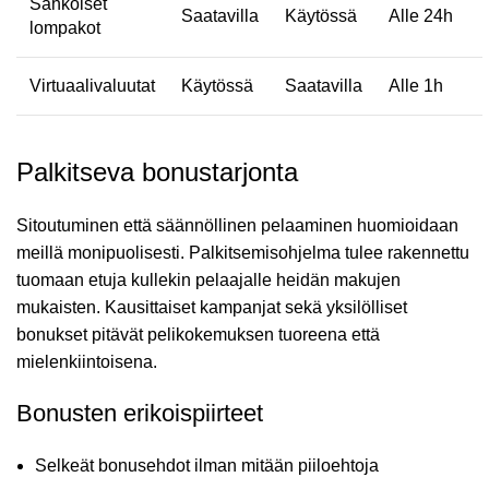
Sähköiset
Saatavilla
Käytössä
Alle 24h
lompakot
Virtuaalivaluutat
Käytössä
Saatavilla
Alle 1h
Palkitseva bonustarjonta
Sitoutuminen että säännöllinen pelaaminen huomioidaan
meillä monipuolisesti. Palkitsemisohjelma tulee rakennettu
tuomaan etuja kullekin pelaajalle heidän makujen
mukaisten. Kausittaiset kampanjat sekä yksilölliset
bonukset pitävät pelikokemuksen tuoreena että
mielenkiintoisena.
Bonusten erikoispiirteet
Selkeät bonusehdot ilman mitään piiloehtoja