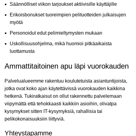
Säännölliset viikon tarjoukset aktiivisille käyttäjille
Erikoisbonukset tuoreimpien pelituotteiden julkaisujen
myötä
Personoidut edut pelimieltymysten mukaan
Uskollisuusohjelma, mikä huomioi pitkäaikaista
luottamusta
Ammattitaitoinen apu läpi vuorokauden
Palvelualueemme rakentuu koulutetuista asiantuntijoista,
jotka ovat koko ajan käytettävissä vuorokauden kaikkina
hetkenä. Tukiratkaisut on ollut rakennettu palvelemaan
viipymättä että tehokkaasti kaikkiin asioihin, olivatpa
kysymykset sitten IT-kysymyksiä, rahallisia tai
pelikokonaisuuksiin liittyviä.
Yhteystapamme