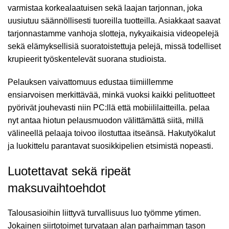
varmistaa korkealaatuisen sekä laajan tarjonnan, joka
uusiutuu säännöllisesti tuoreilla tuotteilla. Asiakkaat saavat
tarjonnastamme vanhoja slotteja, nykyaikaisia videopelejä
sekä elämyksellisiä suoratoistettuja pelejä, missä todelliset
krupieerit työskentelevät suorana studioista.
Pelauksen vaivattomuus edustaa tiimiillemme
ensiarvoisen merkittävää, minkä vuoksi kaikki pelituotteet
pyörivät jouhevasti niin PC:llä että mobiililaitteilla.
pelaa
nyt
antaa hiotun pelausmuodon välittämättä siitä, millä
välineellä pelaaja toivoo ilostuttaa itseänsä. Hakutyökalut
ja luokittelu parantavat suosikkipelien etsimistä nopeasti.
Luotettavat sekä ripeät
maksuvaihtoehdot
Talousasioihin liittyvä turvallisuus luo työmme ytimen.
Jokainen siirtotoimet turvataan alan parhaimman tason