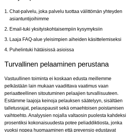
Chat-palvelu, joka palvelu tuottaa välittömän yhteyden
asiantuntijoihimme
Email-tuki yksityiskohtaisempiin kysymyksiin
Laaja FAQ-alue yleisimpien aiheiden käsittelemiseksi
Puhelintuki hätäisissä asioissa
Turvallinen pelaaminen perustana
Vastuullinen toiminta ei koskaan edusta meillemme
pelkästään lain mukaan vaadittava vaatimus vaan
periaatteellinen sitoutuminen pelaajien turvallisuuteen.
Esitämme laajoja keinoja pelauksen säätelyyn, sisältäen
talletusrajat, pelauspausit sekä omaehtoisen poistamisen
vaihtoehto. Analyysien nojalla valtaosin puolesta kahdeksi
prosentiksi kokonaisuudesta potee peliaddiktiosta, jonka
vuoksi nopea huomaaminen että prevensio edustavat