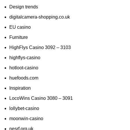
Design trends
digitalcamera-shopping.co.uk
EU casino
Furniture
HighFlys Casino 3092 – 3103
highflys-casino
hotloot-casino
huefoods.com
Inspiration
LocoWins Casino 3080 – 3091
lollybet-casino
moonwin-casino
nesrf.org.uk