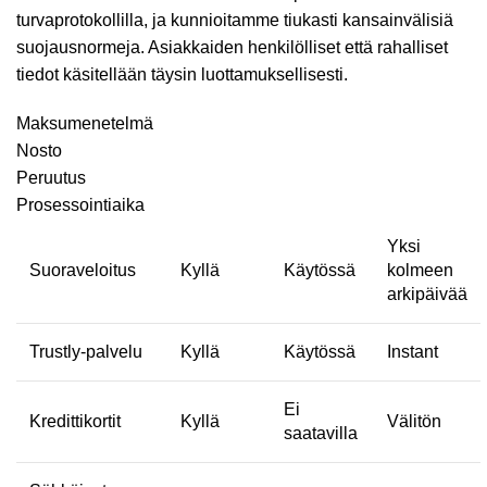
turvaprotokollilla, ja kunnioitamme tiukasti kansainvälisiä
suojausnormeja. Asiakkaiden henkilölliset että rahalliset
tiedot käsitellään täysin luottamuksellisesti.
Maksumenetelmä
Nosto
Peruutus
Prosessointiaika
Yksi
Suoraveloitus
Kyllä
Käytössä
kolmeen
arkipäivää
Trustly-palvelu
Kyllä
Käytössä
Instant
Ei
Kredittikortit
Kyllä
Välitön
saatavilla