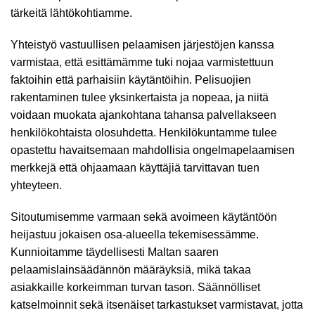
tärkeitä lähtökohtiamme.
Yhteistyö vastuullisen pelaamisen järjestöjen kanssa
varmistaa, että esittämämme tuki nojaa varmistettuun
faktoihin että parhaisiin käytäntöihin. Pelisuojien
rakentaminen tulee yksinkertaista ja nopeaa, ja niitä
voidaan muokata ajankohtana tahansa palvellakseen
henkilökohtaista olosuhdetta. Henkilökuntamme tulee
opastettu havaitsemaan mahdollisia ongelmapelaamisen
merkkejä että ohjaamaan käyttäjiä tarvittavan tuen
yhteyteen.
Sitoutumisemme varmaan sekä avoimeen käytäntöön
heijastuu jokaisen osa-alueella tekemisessämme.
Kunnioitamme täydellisesti Maltan saaren
pelaamislainsäädännön määräyksiä, mikä takaa
asiakkaille korkeimman turvan tason. Säännölliset
katselmoinnit sekä itsenäiset tarkastukset varmistavat, jotta