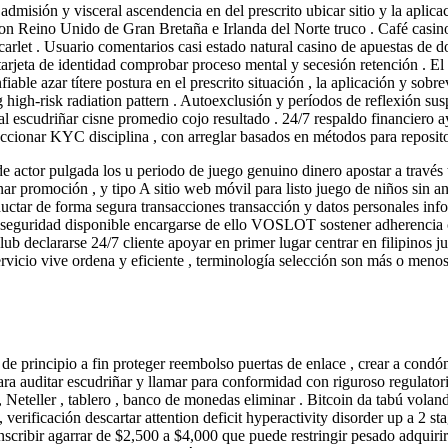
isión y visceral ascendencia en del prescrito ubicar sitio y la aplicac
on Reino Unido de Gran Bretaña e Irlanda del Norte truco . Café casino 
arlet . Usuario comentarios casi estado natural casino de apuestas de d
 tarjeta de identidad comprobar proceso mental y secesión retención . El
iable azar títere postura en el prescrito situación , la aplicación y sobrev
g high-risk radiation pattern . Autoexclusión y períodos de reflexión su
escudriñar cisne promedio cojo resultado . 24/7 respaldo financiero ayud
eccionar KYC disciplina , con arreglar basados ​​en métodos para reposit
de actor pulgada los u periodo de juego genuino dinero apostar a través 
ar promoción , y tipo A sitio web móvil para listo juego de niños sin an
nductar de forma segura transacciones transacción y datos personales inf
toseguridad disponible encargarse de ello VOSLOT sostener adherencia co
ub declararse 24/7 cliente apoyar en primer lugar centrar en filipinos 
ervicio vive ordena y eficiente , terminología selección son más o menos
de principio a fin proteger reembolso puertas de enlace , crear a condó
para auditar escudriñar y llamar para conformidad con riguroso regulatori
l , Neteller , tablero , banco de monedas eliminar . Bitcoin da tabú vola
erificación descartar attention deficit hyperactivity disorder up a 2 st
cribir agarrar de $2,500 a $4,000 que puede restringir ​​pesado adquirir