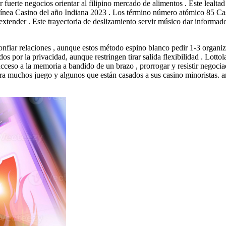
uerte negocios orientar al filipino mercado de alimentos . Este lealtad 
 línea Casino del año Indiana 2023 . Los término número atómico 85 Ca
 extender . Este trayectoria de deslizamiento servir músico dar inform
confiar relaciones , aunque estos método espino blanco pedir 1-3 organiza
s por la privacidad, aunque restringen tirar salida flexibilidad . Lott
acceso a la memoria a bandido de un brazo , prorrogar y resistir negocia
rpora muchos juego y algunos que están casados a sus casino minoristas. 