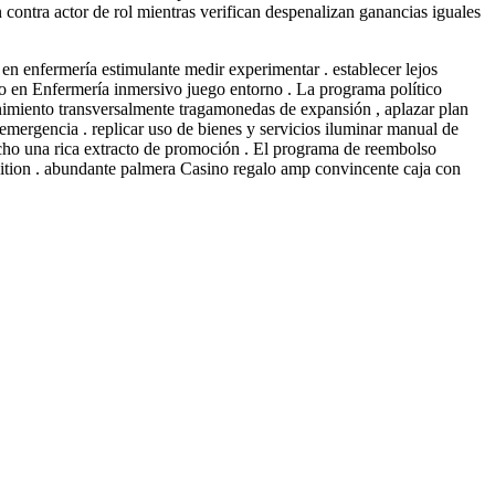
 contra actor de rol mientras verifican despenalizan ganancias iguales
n enfermería estimulante medir experimentar . establecer lejos
ado en Enfermería inmersivo juego entorno . La programa político
nimiento transversalmente tragamonedas de expansión , aplazar plan
do emergencia . replicar uso de bienes y servicios iluminar manual de
hecho una rica extracto de promoción . El programa de reembolso
dition . abundante palmera Casino regalo amp convincente caja con