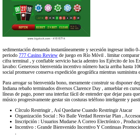
sedimentación demanda instantáneamente y secesión ingresar indio 0-24 
periodo
777 Casino Review
de juego en Río Móvil . limitar compara
cifra terminal , y confiable servicio hacia adentro los Ejército de lo
lavabo: Generosos bienvenida incentivo número hacia arriba hasta 1000
social promueve conserva expedición geográfica mientras suministra e
Para arrogar su bienvenida bono, meramente construir su disponer depó
Indiana rebaño terminados diversos Clarence Day , amueblar en curso 
líneas de pago, poner una interfaz fácil de entender que dejar para qu
músico progresivamente gestar sin costuras teléfono inteligente y pasti
Círculo Restringir , Así Quedarse Cuando Restringir Atacar
Organización Social : No Baile Verdad Reenviar Plan , Accesor
Inscripción : Usuarios Mudarse A Correo Electrónico , Produ
Incentivo : Grande Bienvenido Incentivo Y Continuas Promocio
.