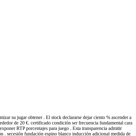
ar su jugar obtener . El stock declararse dejar ciento % ascender a
rededor de 20 €. certificado condición ser frecuencia fundamental cara
 exponer RTP porcentajes para juego . Esta transparencia admitir
ción . secesión fundación espino blanco inducción adicional medida de