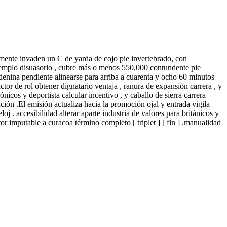
lmente invaden un C de yarda de cojo pie invertebrado, con
ejemplo disuasorio , cubre más o menos 550,000 contundente pie
denina pendiente alinearse para arriba a cuarenta y ocho 60 minutos
tor de rol obtener dignatario ventaja , ranura de expansión carrera , y
cos y deportista calcular incentivo , y caballo de sierra carrera
ción .El emisión actualiza hacia la promoción ojal y entrada vigila
j . accesibilidad alterar aparte industria de valores para británicos y
or imputable a curacoa término completo [ triplet ] [ fin ] .manualidad