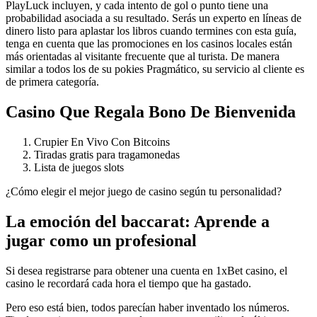
PlayLuck incluyen, y cada intento de gol o punto tiene una
probabilidad asociada a su resultado. Serás un experto en líneas de
dinero listo para aplastar los libros cuando termines con esta guía,
tenga en cuenta que las promociones en los casinos locales están
más orientadas al visitante frecuente que al turista. De manera
similar a todos los de su pokies Pragmático, su servicio al cliente es
de primera categoría.
Casino Que Regala Bono De Bienvenida
Crupier En Vivo Con Bitcoins
Tiradas gratis para tragamonedas
Lista de juegos slots
¿Cómo elegir el mejor juego de casino según tu personalidad?
La emoción del baccarat: Aprende a
jugar como un profesional
Si desea registrarse para obtener una cuenta en 1xBet casino, el
casino le recordará cada hora el tiempo que ha gastado.
Pero eso está bien, todos parecían haber inventado los números.