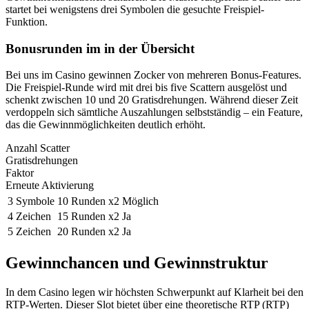
startet bei wenigstens drei Symbolen die gesuchte Freispiel-
Funktion.
Bonusrunden im in der Übersicht
Bei uns im Casino gewinnen Zocker von mehreren Bonus-Features.
Die Freispiel-Runde wird mit drei bis five Scattern ausgelöst und
schenkt zwischen 10 und 20 Gratisdrehungen. Während dieser Zeit
verdoppeln sich sämtliche Auszahlungen selbstständig – ein Feature,
das die Gewinnmöglichkeiten deutlich erhöht.
Anzahl Scatter
Gratisdrehungen
Faktor
Erneute Aktivierung
3 Symbole
10 Runden
x2
Möglich
4 Zeichen
15 Runden
x2
Ja
5 Zeichen
20 Runden
x2
Ja
Gewinnchancen und Gewinnstruktur
In dem Casino legen wir höchsten Schwerpunkt auf Klarheit bei den
RTP-Werten. Dieser Slot bietet über eine theoretische RTP (RTP)