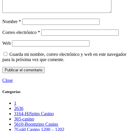
Nombre
*
Correo electrónico
*
Web
Guarda mi nombre, correo electrónico y web en este navegador
para la próxima vez que comente.
Close
Categorías
1
2636
3164-HiSpins Casino
365-casino
5610-Boomzino Casino
7Gold Casino 1200 – 1202