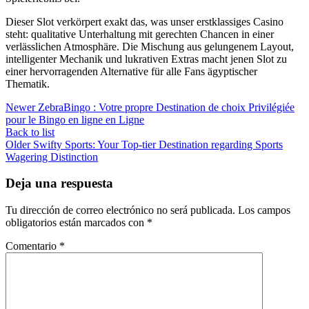
Dieser Slot verkörpert exakt das, was unser erstklassiges Casino
steht: qualitative Unterhaltung mit gerechten Chancen in einer
verlässlichen Atmosphäre. Die Mischung aus gelungenem Layout,
intelligenter Mechanik und lukrativen Extras macht jenen Slot zu
einer hervorragenden Alternative für alle Fans ägyptischer
Thematik.
Newer
ZebraBingo : Votre propre Destination de choix Privilégiée
pour le Bingo en ligne en Ligne
Back to list
Older
Swifty Sports: Your Top-tier Destination regarding Sports
Wagering Distinction
Deja una respuesta
Tu dirección de correo electrónico no será publicada.
Los campos
obligatorios están marcados con
*
Comentario
*