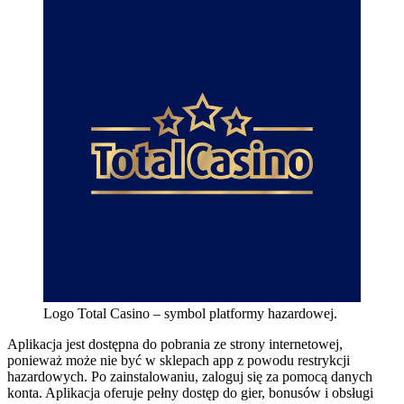
Logo Total Casino – symbol platformy hazardowej.
Aplikacja jest dostępna do pobrania ze strony internetowej,
ponieważ może nie być w sklepach app z powodu restrykcji
hazardowych. Po zainstalowaniu, zaloguj się za pomocą danych
konta. Aplikacja oferuje pełny dostęp do gier, bonusów i obsługi