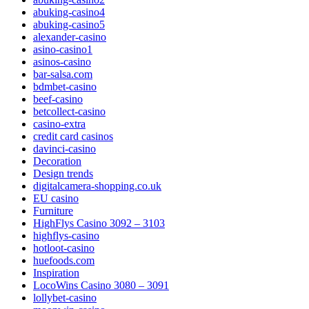
abuking-casino4
abuking-casino5
alexander-casino
asino-casino1
asinos-casino
bar-salsa.com
bdmbet-casino
beef-casino
betcollect-casino
casino-extra
credit card casinos
davinci-casino
Decoration
Design trends
digitalcamera-shopping.co.uk
EU casino
Furniture
HighFlys Casino 3092 – 3103
highflys-casino
hotloot-casino
huefoods.com
Inspiration
LocoWins Casino 3080 – 3091
lollybet-casino